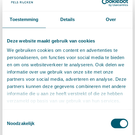
Vermogensrecht algemeen
(94)
Vervoersrecht
(28)
Verzekeringsrecht
(85)
Toestemming
Details
Over
Wetgeving cassatierechtspraak
(14)
Wvggz – Wzd (Wet Bopz oud)
(139)
Deze website maakt gebruik van cookies
ARCHIEF
We gebruiken cookies om content en advertenties te
personaliseren, om functies voor social media te bieden
en om ons websiteverkeer te analyseren. Ook delen we
►
2026 (88)
augustus (1)
informatie over uw gebruik van onze site met onze
juli (7)
partners voor social media, adverteren en analyse. Deze
juni (15)
partners kunnen deze gegevens combineren met andere
mei (7)
informatie die u aan ze heeft verstrekt of die ze hebben
april (11)
verzameld op basis van uw gebruik van hun services.
maart (17)
februari (16)
Toestemmingsselectie
januari (14)
Noodzakelijk
►
2025 (153)
december (15)