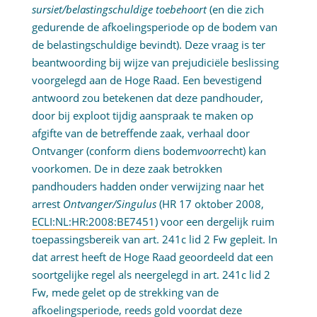
sursiet/belastingschuldige toebehoort
(en die zich
gedurende de afkoelingsperiode op de bodem van
de belastingschuldige bevindt). Deze vraag is ter
beantwoording bij wijze van prejudiciële beslissing
voorgelegd aan de Hoge Raad. Een bevestigend
antwoord zou betekenen dat deze pandhouder,
door bij exploot tijdig aanspraak te maken op
afgifte van de betreffende zaak, verhaal door
Ontvanger (conform diens bodem
voor
recht) kan
voorkomen. De in deze zaak betrokken
pandhouders hadden onder verwijzing naar het
arrest
Ontvanger/Singulus
(HR 17 oktober 2008,
ECLI:NL:HR:2008:BE7451
) voor een dergelijk ruim
toepassingsbereik van art. 241c lid 2 Fw gepleit. In
dat arrest heeft de Hoge Raad geoordeeld dat een
soortgelijke regel als neergelegd in art. 241c lid 2
Fw, mede gelet op de strekking van de
afkoelingsperiode, reeds gold voordat deze