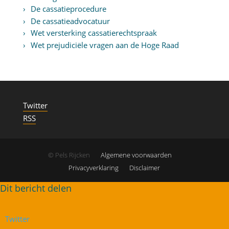
De cassatieprocedure
De cassatieadvocatuur
Wet versterking cassatierechtspraak
Wet prejudiciële vragen aan de Hoge Raad
Twitter
RSS
© Pels Rijcken
Algemene voorwaarden
Privacyverklaring
Disclaimer
Twitter