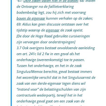
“67:
Deze zaken vallen niet in de boedel
; 68: Indien
de Ontvanger na de faillietverklaring
bodembeslag legt, zou hij zich met voorrang
boven de eigenaar
kunnen verhalen op de zaken;
69: Aldus kan geen discussie ontstaan over het
tijdstip waarop de
eigenaar
de zaak opeist.
[De door de Hoge Raad gebruikte cursiveringen
zijn vervangen door onderstrepingen]
3.7 Ook overigens bestaat onvoldoende aanleiding
om art. 241c lid 2 Fw in een geval als het
onderhavige (overeenkomstig) toe te passen.
Tussen het onderhavige, en het in de zaak
Singulus/Memox berechte, geval bestaat immers
het wezenlijke verschil dat in het Singulusarrest de
zaak van een derde-eigenaar tegen diens wil
“instond voor” de belastingschulden van zijn
contractuele wederpartij, terwijl het in het
onderhavige geval gaat om een zaak van de