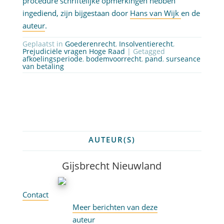
procedure schriftelijke opmerkingen hebben
ingediend, zijn bijgestaan door
Hans van Wijk
en de
auteur
.
Geplaatst in
Goederenrecht
,
Insolventierecht
,
Prejudiciële vragen Hoge Raad
| Getagged
afkoelingsperiode
,
bodemvoorrecht
,
pand
,
surseance
van betaling
AUTEUR(S)
Gijsbrecht Nieuwland
Contact
Meer berichten van deze
auteur