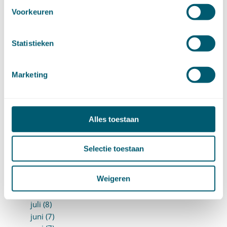
november (15)
Voorkeuren
oktober (15)
september (8)
augustus (6)
Statistieken
juli (14)
juni (13)
Marketing
mei (13)
april (15)
maart (8)
februari (16)
Alles toestaan
januari (15)
►
2024 (161)
december (16)
Selectie toestaan
november (17)
oktober (17)
Weigeren
september (9)
augustus (10)
juli (8)
juni (7)