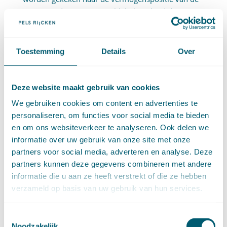
vrouw op dat moment en blijkt bepalend dat zij op
dat moment – in tegenstelling tot de eerdere
huwelijksjaren waarin de premiebetalingen werden
verricht – wel enig vermogen bezat. Daarmee rijst
Toestemming
Details
Over
wel de vraag of bij een andere (bijvoorbeeld in de
tijd meer gespreide) aflossingsmodaliteit minder
Deze website maakt gebruik van cookies
snel toegekomen wordt aan het aannemen van een
vergoedingsrecht omdat is voldaan aan een
We gebruiken cookies om content en advertenties te
natuurlijke verbintenis.
personaliseren, om functies voor social media te bieden
en om ons websiteverkeer te analyseren. Ook delen we
De vrouw is in cassatie bijgestaan door
Ans van
informatie over uw gebruik van onze site met onze
Duijvendijk-Brand
.
partners voor social media, adverteren en analyse. Deze
partners kunnen deze gegevens combineren met andere
Geplaatst in
Huwelijksvermogensrecht
,
Personen- en
familierecht
| Getagged
BW art. 1:84
,
BW art. 6:3
,
informatie die u aan ze heeft verstrekt of die ze hebben
kosten in de huishouding
,
koude uitsluiting
,
natuurlijke verbintenis
,
nihilbeding
verzameld op basis van uw gebruik van hun services.
Toestemmingsselectie
Noodzakelijk