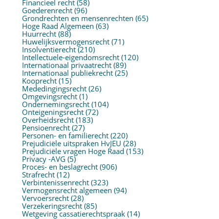
Financieel recht
(58)
Goederenrecht
(96)
Grondrechten en mensenrechten
(65)
Hoge Raad Algemeen
(63)
Huurrecht
(88)
Huwelijksvermogensrecht
(71)
Insolventierecht
(210)
Intellectuele-eigendomsrecht
(120)
Internationaal privaatrecht
(89)
Internationaal publiekrecht
(25)
Kooprecht
(15)
Mededingingsrecht
(26)
Omgevingsrecht
(1)
Ondernemingsrecht
(104)
Onteigeningsrecht
(72)
Overheidsrecht
(183)
Pensioenrecht
(27)
Personen- en familierecht
(220)
Prejudiciële uitspraken HvJEU
(28)
Prejudiciële vragen Hoge Raad
(153)
Privacy -AVG
(5)
Proces- en beslagrecht
(906)
Strafrecht
(12)
Verbintenissenrecht
(323)
Vermogensrecht algemeen
(94)
Vervoersrecht
(28)
Verzekeringsrecht
(85)
Wetgeving cassatierechtspraak
(14)