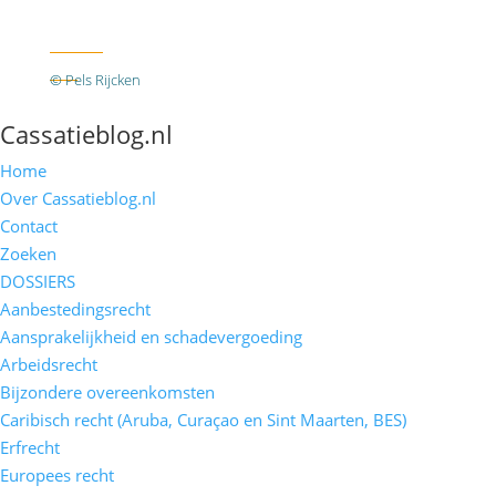
Twitter
RSS
© Pels Rijcken
Algemene voorwaarden
Privacyverklaring
Disclaimer
Cassatieblog.nl
Home
Over Cassatieblog.nl
Contact
Zoeken
DOSSIERS
Aanbestedingsrecht
Aansprakelijkheid en schadevergoeding
Arbeidsrecht
Bijzondere overeenkomsten
Caribisch recht (Aruba, Curaçao en Sint Maarten, BES)
Erfrecht
Europees recht