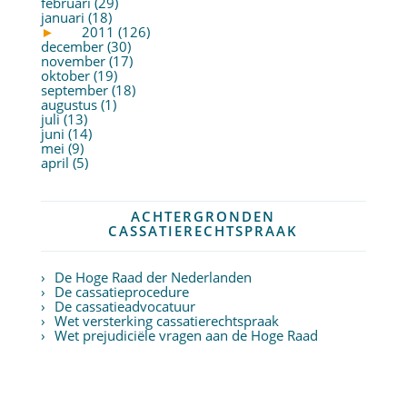
februari (29)
januari (18)
►
2011 (126)
december (30)
november (17)
oktober (19)
september (18)
augustus (1)
juli (13)
juni (14)
mei (9)
april (5)
ACHTERGRONDEN
CASSATIERECHTSPRAAK
De Hoge Raad der Nederlanden
De cassatieprocedure
De cassatieadvocatuur
Wet versterking cassatierechtspraak
Wet prejudiciële vragen aan de Hoge Raad