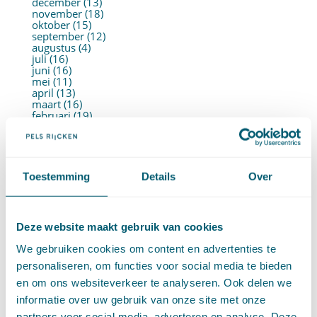
december (13)
november (18)
oktober (15)
september (12)
augustus (4)
juli (16)
juni (16)
mei (11)
april (13)
maart (16)
februari (19)
januari (15)
►
2021 (123)
december (15)
november (9)
oktober (13)
Toestemming
Details
Over
september (4)
augustus (7)
juli (4)
juni (14)
Deze website maakt gebruik van cookies
mei (6)
april (11)
We gebruiken cookies om content en advertenties te
maart (14)
februari (11)
personaliseren, om functies voor social media te bieden
januari (15)
en om ons websiteverkeer te analyseren. Ook delen we
►
2020 (154)
december (6)
informatie over uw gebruik van onze site met onze
november (14)
partners voor social media, adverteren en analyse. Deze