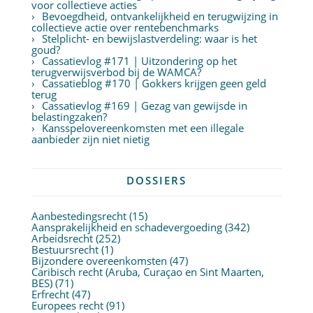
voor collectieve acties
Bevoegdheid, ontvankelijkheid en terugwijzing in
collectieve actie over rentebenchmarks
Stelplicht- en bewijslastverdeling: waar is het
goud?
Cassatievlog #171 | Uitzondering op het
terugverwijsverbod bij de WAMCA?
Cassatieblog #170 | Gokkers krijgen geen geld
terug
Cassatievlog #169 | Gezag van gewijsde in
belastingzaken?
Kansspelovereenkomsten met een illegale
aanbieder zijn niet nietig
DOSSIERS
Aanbestedingsrecht
(15)
Aansprakelijkheid en schadevergoeding
(342)
Arbeidsrecht
(252)
Bestuursrecht
(1)
Bijzondere overeenkomsten
(47)
Caribisch recht (Aruba, Curaçao en Sint Maarten,
BES)
(71)
Erfrecht
(47)
Europees recht
(91)