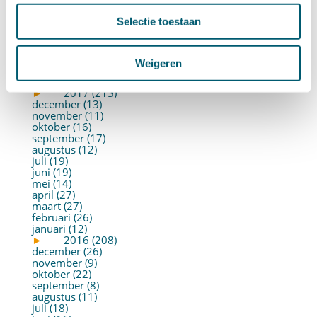
augustus (2)
juli (26)
Selectie toestaan
juni (21)
mei (19)
april (22)
maart (10)
Weigeren
februari (14)
januari (30)
►
2017 (213)
december (13)
november (11)
oktober (16)
september (17)
augustus (12)
juli (19)
juni (19)
mei (14)
april (27)
maart (27)
februari (26)
januari (12)
►
2016 (208)
december (26)
november (9)
oktober (22)
september (8)
augustus (11)
juli (18)