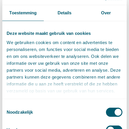
maart (17)
februari (17)
Toestemming
Details
Over
januari (18)
►
2023 (177)
december (12)
Deze website maakt gebruik van cookies
november (16)
oktober (17)
We gebruiken cookies om content en advertenties te
september (14)
personaliseren, om functies voor social media te bieden
augustus (9)
en om ons websiteverkeer te analyseren. Ook delen we
juli (19)
informatie over uw gebruik van onze site met onze
juni (21)
partners voor social media, adverteren en analyse. Deze
mei (9)
partners kunnen deze gegevens combineren met andere
april (13)
informatie die u aan ze heeft verstrekt of die ze hebben
maart (17)
verzameld op basis van uw gebruik van hun services.
februari (16)
januari (14)
Toestemmingsselectie
►
2022 (168)
Noodzakelijk
december (13)
november (18)
oktober (15)