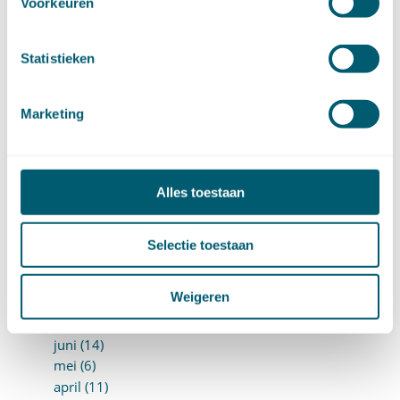
Voorkeuren
september (12)
augustus (4)
juli (16)
Statistieken
juni (16)
mei (11)
Marketing
april (13)
maart (16)
februari (19)
januari (15)
Alles toestaan
►
2021 (123)
december (15)
november (9)
Selectie toestaan
oktober (13)
september (4)
Weigeren
augustus (7)
juli (4)
juni (14)
mei (6)
april (11)