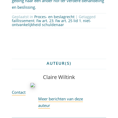
geding naar een ander hof ter verdere behandeling
en beslissing.
Geplaatst in
Proces- en beslagrecht
| Getagged
faillissement
,
Fw art. 23
,
Fw art. 25 lid 1
,
niet-
ontvankelijkheid schuldenaar
AUTEUR(S)
Claire Wiltink
Contact
Meer berichten van deze
auteur