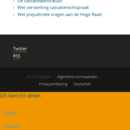
De cassatieadvocatuur
Wet versterking cassatierechtspraak
Wet prejudiciële vragen aan de Hoge Raad
Twitter
RSS
© Pels Rijcken
Algemene voorwaarden
Privacyverklaring
Disclaimer
Twitter
LinkedIn