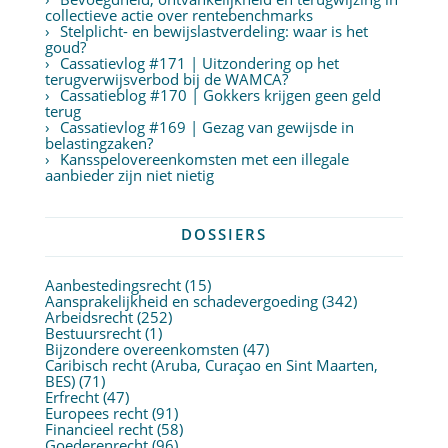
collectieve actie over rentebenchmarks
Stelplicht- en bewijslastverdeling: waar is het
goud?
Cassatievlog #171 | Uitzondering op het
terugverwijsverbod bij de WAMCA?
Cassatieblog #170 | Gokkers krijgen geen geld
terug
Cassatievlog #169 | Gezag van gewijsde in
belastingzaken?
Kansspelovereenkomsten met een illegale
aanbieder zijn niet nietig
DOSSIERS
Aanbestedingsrecht
(15)
Aansprakelijkheid en schadevergoeding
(342)
Arbeidsrecht
(252)
Bestuursrecht
(1)
Bijzondere overeenkomsten
(47)
Caribisch recht (Aruba, Curaçao en Sint Maarten,
BES)
(71)
Erfrecht
(47)
Europees recht
(91)
Financieel recht
(58)
Goederenrecht
(96)