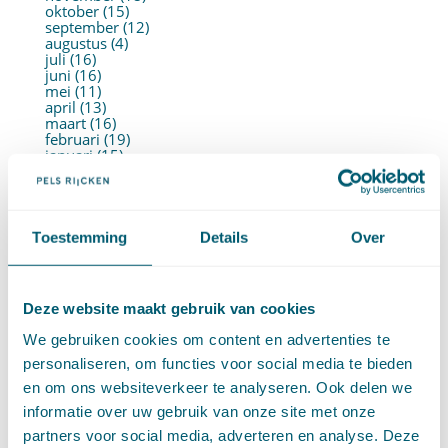
oktober (15)
september (12)
augustus (4)
juli (16)
juni (16)
mei (11)
april (13)
maart (16)
februari (19)
januari (15)
►
2021 (123)
december (15)
november (9)
oktober (13)
september (4)
Toestemming
Details
Over
augustus (7)
juli (4)
juni (14)
mei (6)
Deze website maakt gebruik van cookies
april (11)
maart (14)
We gebruiken cookies om content en advertenties te
februari (11)
januari (15)
personaliseren, om functies voor social media te bieden
►
2020 (154)
en om ons websiteverkeer te analyseren. Ook delen we
december (6)
november (14)
informatie over uw gebruik van onze site met onze
oktober (14)
partners voor social media, adverteren en analyse. Deze
september (8)