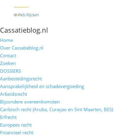
Twitter
RSS
© Pels Rijcken
Algemene voorwaarden
Privacyverklaring
Disclaimer
Cassatieblog.nl
Home
Over Cassatieblog.nl
Contact
Zoeken
DOSSIERS
Aanbestedingsrecht
Aansprakelijkheid en schadevergoeding
Arbeidsrecht
Bijzondere overeenkomsten
Caribisch recht (Aruba, Curaçao en Sint Maarten, BES)
Erfrecht
Europees recht
Financieel recht