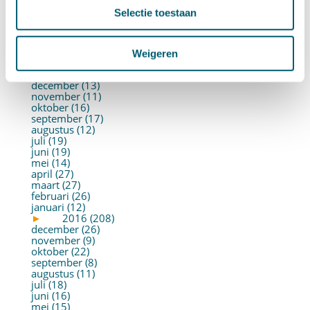
juni (21)
Selectie toestaan
mei (19)
april (22)
maart (10)
februari (14)
Weigeren
januari (30)
►
2017 (213)
december (13)
november (11)
oktober (16)
september (17)
augustus (12)
juli (19)
juni (19)
mei (14)
april (27)
maart (27)
februari (26)
januari (12)
►
2016 (208)
december (26)
november (9)
oktober (22)
september (8)
augustus (11)
juli (18)
juni (16)
mei (15)