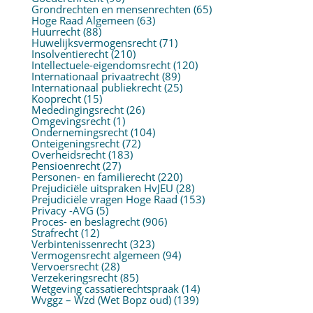
Grondrechten en mensenrechten
(65)
Hoge Raad Algemeen
(63)
Huurrecht
(88)
Huwelijksvermogensrecht
(71)
Insolventierecht
(210)
Intellectuele-eigendomsrecht
(120)
Internationaal privaatrecht
(89)
Internationaal publiekrecht
(25)
Kooprecht
(15)
Mededingingsrecht
(26)
Omgevingsrecht
(1)
Ondernemingsrecht
(104)
Onteigeningsrecht
(72)
Overheidsrecht
(183)
Pensioenrecht
(27)
Personen- en familierecht
(220)
Prejudiciële uitspraken HvJEU
(28)
Prejudiciële vragen Hoge Raad
(153)
Privacy -AVG
(5)
Proces- en beslagrecht
(906)
Strafrecht
(12)
Verbintenissenrecht
(323)
Vermogensrecht algemeen
(94)
Vervoersrecht
(28)
Verzekeringsrecht
(85)
Wetgeving cassatierechtspraak
(14)
Wvggz – Wzd (Wet Bopz oud)
(139)