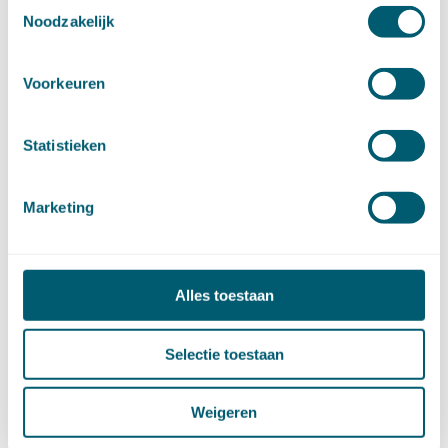
Toestemmingsselectie
maart (17)
Noodzakelijk
februari (16)
januari (14)
Voorkeuren
►
2025 (153)
december (15)
november (15)
Statistieken
oktober (15)
september (8)
augustus (6)
Marketing
juli (14)
juni (13)
mei (13)
Alles toestaan
april (15)
maart (8)
februari (16)
Selectie toestaan
januari (15)
►
2024 (161)
december (16)
Weigeren
november (17)