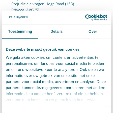
Prejudiciële vragen Hoge Raad
(153)
Privacy -AVG
(5)
Proces- en beslagrecht
(906)
Strafrecht
(12)
Verbintenissenrecht
(323)
Toestemming
Details
Over
Vermogensrecht algemeen
(94)
Vervoersrecht
(28)
Verzekeringsrecht
(85)
Deze website maakt gebruik van cookies
Wetgeving cassatierechtspraak
(14)
Wvggz – Wzd (Wet Bopz oud)
(139)
We gebruiken cookies om content en advertenties te
personaliseren, om functies voor social media te bieden
en om ons websiteverkeer te analyseren. Ook delen we
ARCHIEF
informatie over uw gebruik van onze site met onze
partners voor social media, adverteren en analyse. Deze
►
2026 (88)
partners kunnen deze gegevens combineren met andere
augustus (1)
informatie die u aan ze heeft verstrekt of die ze hebben
juli (7)
verzameld op basis van uw gebruik van hun services.
juni (15)
mei (7)
april (11)