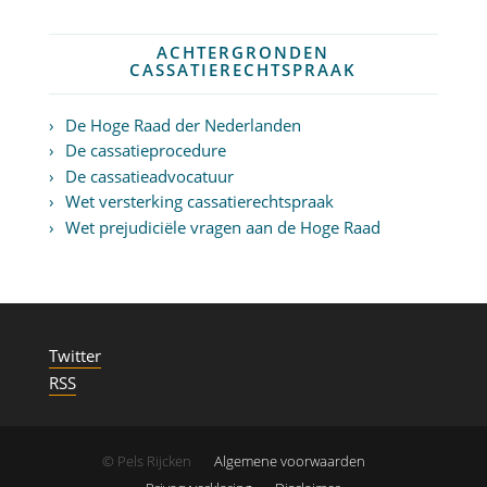
ACHTERGRONDEN
CASSATIERECHTSPRAAK
De Hoge Raad der Nederlanden
De cassatieprocedure
De cassatieadvocatuur
Wet versterking cassatierechtspraak
Wet prejudiciële vragen aan de Hoge Raad
Twitter
RSS
© Pels Rijcken
Algemene voorwaarden