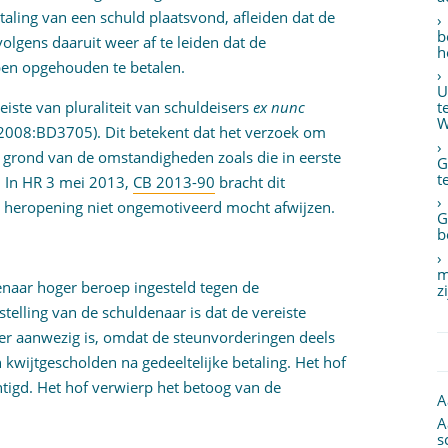
ling van een schuld plaatsvond, afleiden dat de
b
olgens daaruit weer af te leiden dat de
h
ben opgehouden te betalen.
U
iste van pluraliteit van schuldeisers
ex nunc
t
W
R:2008:BD3705). Dit betekent dat het verzoek om
 grond van de omstandigheden zoals die in eerste
G
t
. In HR 3 mei 2013,
CB 2013-90
bracht dit
 heropening niet ongemotiveerd mocht afwijzen.
G
b
m
enaar hoger beroep ingesteld tegen de
z
 stelling van de schuldenaar is dat de vereiste
meer aanwezig is, omdat de steunvorderingen deels
n kwijtgescholden na gedeeltelijke betaling. Het hof
htigd. Het hof verwierp het betoog van de
A
A
s