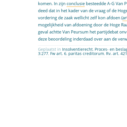
komen. In zijn
conclusie
besteedde A-G Van Pe
deed dat in het kader van de vraag of de Hog
vordering de zaak wellicht zelf kon afdoen (
ar
mogelijkheid van afdoening door de Hoge Raad
geval achtte Van Peursum het partijdebat onv
deze beoordeling inderdaad over aan de verwi
Geplaatst in
Insolventierecht
,
Proces- en besla
3:277
,
Fw art. 6
,
paritas creditorum
,
Rv. art. 42