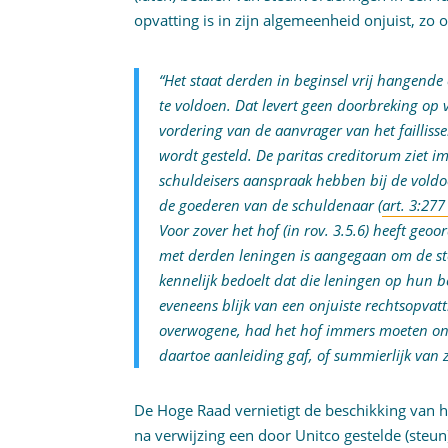
opvatting is in zijn algemeenheid onjuist, zo 
“Het staat derden in beginsel vrij hangende 
te voldoen. Dat levert geen doorbreking op 
vordering van de aanvrager van het failliss
wordt gesteld. De paritas creditorum ziet i
schuldeisers aanspraak hebben bij de voldo
de goederen van de schuldenaar (
art. 3:27
Voor zover het hof (in rov. 3.5.6) heeft geoo
met derden leningen is aangegaan om de st
kennelijk bedoelt dat die leningen op hun b
eveneens blijk van een onjuiste rechtsopvat
overwogene, had het hof immers moeten on
daartoe aanleiding gaf, of summierlijk van 
De Hoge Raad vernietigt de beschikking van he
na verwijzing een door Unitco gestelde (steu