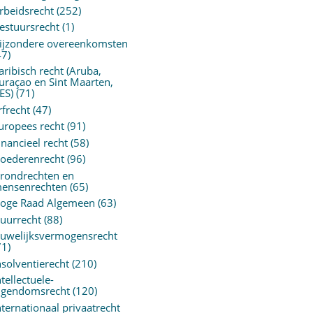
rbeidsrecht
(252)
estuursrecht
(1)
ijzondere overeenkomsten
47)
aribisch recht (Aruba,
uraçao en Sint Maarten,
ES)
(71)
rfrecht
(47)
uropees recht
(91)
inancieel recht
(58)
oederenrecht
(96)
rondrechten en
ensenrechten
(65)
oge Raad Algemeen
(63)
uurrecht
(88)
uwelijksvermogensrecht
71)
nsolventierecht
(210)
ntellectuele-
igendomsrecht
(120)
nternationaal privaatrecht