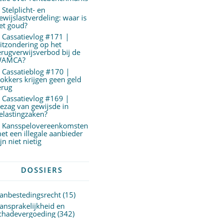
Stelplicht- en
ewijslastverdeling: waar is
et goud?
Cassatievlog #171 |
itzondering op het
erugverwijsverbod bij de
AMCA?
Cassatieblog #170 |
okkers krijgen geen geld
erug
Cassatievlog #169 |
ezag van gewijsde in
elastingzaken?
Kansspelovereenkomsten
et een illegale aanbieder
ijn niet nietig
DOSSIERS
anbestedingsrecht
(15)
ansprakelijkheid en
chadevergoeding
(342)