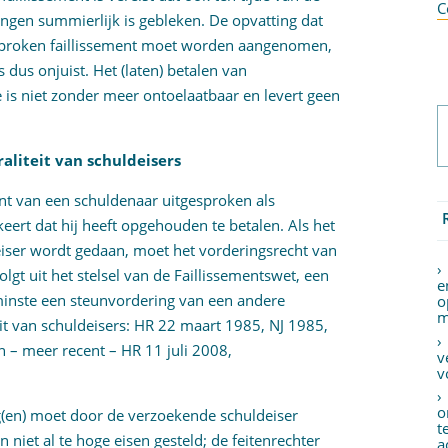
C
ngen summierlijk is gebleken. De opvatting dat
gesproken faillissement moet worden aangenomen,
s dus onjuist. Het (laten) betalen van
e is niet zonder meer ontoelaatbaar en levert geen
raliteit van schuldeisers
nt van een schuldenaar uitgesproken als
keert dat hij heeft opgehouden te betalen. Als het
deiser wordt gedaan, moet het vorderingsrecht van
lgt uit het stelsel van de Faillissementswet, een
e
 minste een steunvordering van een andere
o
m
teit van schuldeisers: HR 22 maart 1985, NJ 1985,
n – meer recent – HR 11 juli 2008,
v
v
o
g(en) moet door de verzoekende schuldeiser
t
iet al te hoge eisen gesteld; de feitenrechter
a