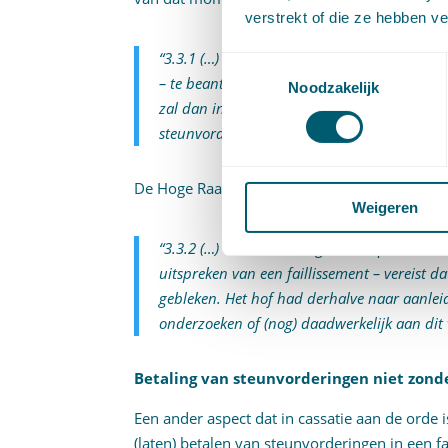
verstrekt of die ze hebben v
“3.3.1 (…) Aldus kan hij komen te staan vo
Toestemmingsselectie
– te beantwoorden vraag of wordt voldaan aan
Noodzakelijk
zal dan in zijn onderzoek moeten betrekken
steunvorderingen nog bestaan.”
De Hoge Raad wijst vervolgens in rov. 3.3.2 
Weigeren
“3.3.2 (…) Voor het in hoger beroep handhave
uitspreken van een faillissement – vereist 
gebleken. Het hof had derhalve naar aanleid
onderzoeken of (nog) daadwerkelijk aan dit 
Betaling van steunvorderingen niet zon
Een ander aspect dat in cassatie aan de orde i
(laten) betalen van steunvorderingen in een fa