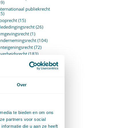
89)
nternationaal publiekrecht
25)
ooprecht
(15)
ededingingsrecht
(26)
mgevingsrecht
(1)
ndernemingsrecht
(104)
nteigeningsrecht
(72)
verheidsrecht
(183)
ensioenrecht
(27)
ersonen- en familierecht
220)
rejudiciële uitspraken
vJEU
(28)
Over
rejudiciële vragen Hoge
aad
(153)
rivacy -AVG
(5)
roces- en beslagrecht
(906)
 media te bieden en om ons
trafrecht
(12)
ze partners voor social
erbintenissenrecht
(323)
nformatie die u aan ze heeft
ermogensrecht algemeen