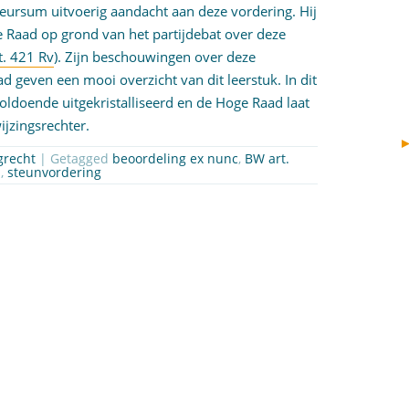
ursum uitvoerig aandacht aan deze vordering. Hij
e Raad op grond van het partijdebat over deze
t. 421 Rv
). Zijn beschouwingen over deze
 geven een mooi overzicht van dit leerstuk. In dit
oldoende uitgekristalliseerd en de Hoge Raad laat
jzingsrechter.
grecht
| Getagged
beoordeling ex nunc
,
BW art.
1
,
steunvordering