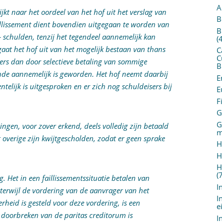
A
jkt naar het oordeel van het hof uit het verslag van
B
illissement dient bovendien uitgegaan te worden van
B
 schulden, tenzij het tegendeel aannemelijk kan
(
aat het hof uit van het mogelijk bestaan van thans
C
C
rs dan door selectieve betaling van sommige
B
nde aannemelijk is geworden. Het hof neemt daarbij
E
ntelijk is uitgesproken en er zich nog schuldeisers bij
E
F
G
G
eringen, voor zover erkend, deels volledig zijn betaald
m
t overige zijn kwijtgescholden, zodat er geen sprake
H
H
H
(
. Het in een faillissementssituatie betalen van
I
terwijl de vordering van de aanvrager van het
I
erheid is gesteld voor deze vordering, is een
e
 doorbreken van de paritas creditorum is
I