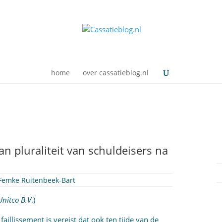
home
over cassatieblog.nl
n pluraliteit van schuldeisers na
n
Femke Ruitenbeek-Bart
Unitco B.V
.)
illissement is vereist dat ook ten tijde van de