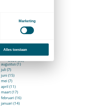
94)
ervoersrecht
(28)
erzekeringsrecht
(85)
etgeving
Marketing
assatierechtspraak
(14)
vggz – Wzd (Wet Bopz
ud)
(139)
ARCHIEF
Alles toestaan
►
2026 (88)
augustus (1)
juli (7)
juni (15)
mei (7)
april (11)
maart (17)
februari (16)
januari (14)