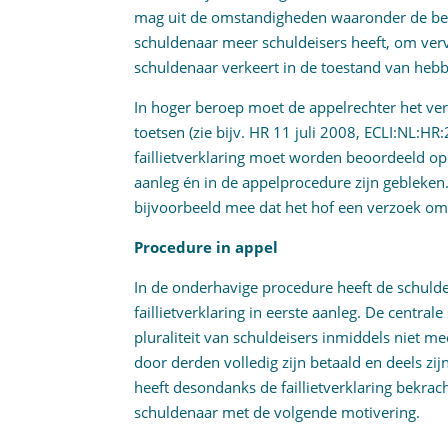
mag uit de omstandigheden waaronder de beta
schuldenaar meer schuldeisers heeft, om verv
schuldenaar verkeert in de toestand van heb
In hoger beroep moet de appelrechter het vere
toetsen (zie bijv. HR 11 juli 2008, ECLI:NL:H
faillietverklaring moet worden beoordeeld op
aanleg én in de appelprocedure zijn gebleken
bijvoorbeeld mee dat het hof een verzoek om
Procedure in appel
In de onderhavige procedure heeft de schuld
faillietverklaring in eerste aanleg. De centrale
pluraliteit van schuldeisers inmiddels niet 
door derden volledig zijn betaald en deels zij
heeft desondanks de faillietverklaring bekrac
schuldenaar met de volgende motivering.