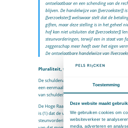
ontoelaatbaar en een schending van de rec
blijven. De handelwijze van [[verzoekster]] i
[[verzoekster]] weliswaar stelt dat de betali
giften, maar deze stelling is in het geheel 
hof kan niet uitsluiten dat [[verzoekster]] l
steunvorderingen, terwijl een in staat van 
zeggenschap meer heeft over het eigen ver
De ontoelaatbare handelwijze van [[verzoeks
Pluraliteit, tenzij tegendeel blijkt?
De schuldenaar stelt cassatieberoep in en best
Toestemming
een eenmaal uitgesproken faillissement moet 
van schuldeisers, tenzij het tegendeel aanne
Deze website maakt gebruik
De Hoge Raad stelt bij de beoordeling van deze
We gebruiken cookies om cont
is (1) dat de vordering van de verzoekende sch
websiteverkeer te analyseren
steunvordering(en) is gebleken. Verder moet 
media, adverteren en analys
van dat moment, beoordelen of aan deze vere