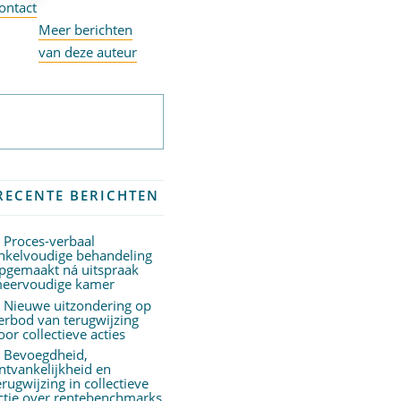
ontact
Meer berichten
van deze auteur
Abonneer op
nieuwsbrief
RECENTE BERICHTEN
Proces-verbaal
nkelvoudige behandeling
pgemaakt ná uitspraak
eervoudige kamer
Nieuwe uitzondering op
erbod van terugwijzing
oor collectieve acties
Bevoegdheid,
ntvankelijkheid en
erugwijzing in collectieve
ctie over rentebenchmarks