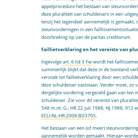
appelprocedure het bestaan van steunvorderi
deze pluraliteit van schuldeisers in een uit
tenzij het tegendeel aannemelijk is gemaakt, i
steunvorderingen in een faillissementssituati
doorbreking op van de paritas creditorum.
Faillietverklaring en het vereiste van plu
Ingevolge
art. 6 lid 3 Fw
wordt het faillisseme
summierlijk blijkt dat deze in de toestand ver
verzoek tot faillietverklaring door een schul
deze schuldeiser vaststaan. Verder moet, zo vo
dergelijke vordering vergezeld gaan van ten
schuldeiser. Zie voor dit vereiste van plurali
548 m.nt. G.; HR 22 juli 1988, NJ 1988, 912 e
ECLI:NL:HR:2008:BD3705
.
Het bestaan van een (of meer) steunvorderin
aannemelijk worden gemaakt. Hieraan worden n