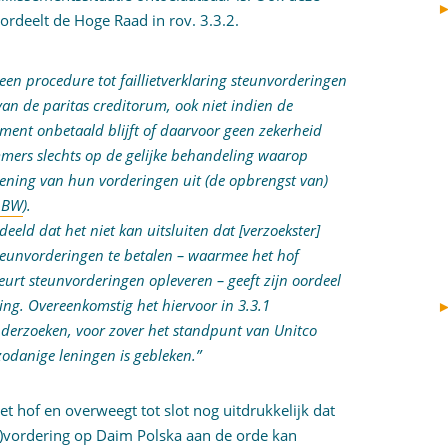
oordeelt de Hoge Raad in rov. 3.3.2.
een procedure tot faillietverklaring steunvorderingen
van de paritas creditorum, ook niet indien de
ement onbetaald blijft of daarvoor geen zekerheid
mmers slechts op de gelijke behandeling waarop
ening van hun vorderingen uit (de opbrengst van)
7 BW
).
rdeeld dat het niet kan uitsluiten dat [verzoekster]
eunvorderingen te betalen – waarmee het hof
eurt steunvorderingen opleveren – geeft zijn oordeel
ting. Overeenkomstig het hiervoor in 3.3.1
derzoeken, voor zover het standpunt van Unitco
zodanige leningen is gebleken.”
t hof en overweegt tot slot nog uitdrukkelijk dat
n)vordering op Daim Polska aan de orde kan