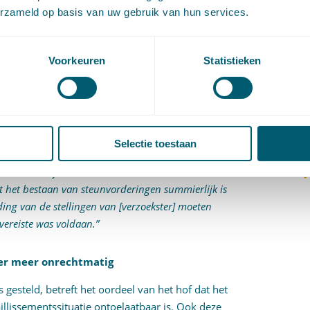
(
erzameld op basis van uw gebruik van hun services.
V
or de door hem opnieuw – maar dan naar dat tijdstip
V
 het vereiste van pluraliteit van schuldeisers. Hij
W
Voorkeuren
Statistieken
c
 of (alle) door de rechtbank in aanmerking genomen
W
o
de door het hof voorgestane opvatting van de hand.
Selectie toestaan
n van een faillissement is – evenals voor het
dat het bestaan van steunvorderingen summierlijk is
ing van de stellingen van [verzoekster] moeten
vereiste was voldaan.”
der meer onrechtmatig
s gesteld, betreft het oordeel van het hof dat het
illissementssituatie ontoelaatbaar is. Ook deze