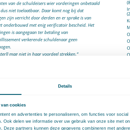
(
hten van de schuldeisers wier vorderingen onbetaald
I
s dus niet toelaatbaar. Daar komt nog bij dat
(
ngen zijn verricht door derden en er sprake is van
K
niet onderbouwd met enig verificatoir bescheid. Het
M
eningen is aangegaan ter betaling van
O
faillissement verkerende schuldenaar geen
O
mogen.
O
ter]] mag niet in haar voordeel strekken.”
O
P
P
(
P
rijdt ten eerste de opvatting van het hof dat in
H
Details
worden uitgegaan van het bestaan van pluraliteit
P
R
melijk wordt gemaakt.
P
 van cookies
 klacht voorop dat voor faillietverklaring vereist
P
ent en advertenties te personaliseren, om functies voor social
uldeiser vaststaat en (2) dat summierlijk van (een)
S
. Ook delen we informatie over uw gebruik van onze site met on
de rechter in hoger beroep opnieuw, naar de stand
V
e. Deze partners kunnen deze gegevens combineren met andere i
isten is voldaan.
V