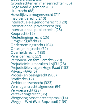
Grondrechten en mensenrechten
(65)
Hoge Raad Algemeen
(63)
Huurrecht
(88)
Huwelijksvermogensrecht
(71)
Insolventierecht
(210)
Intellectuele-eigendomsrecht
(120)
Internationaal privaatrecht
(89)
Internationaal publiekrecht
(25)
Kooprecht
(15)
Mededingingsrecht
(26)
Omgevingsrecht
(1)
Ondernemingsrecht
(104)
Onteigeningsrecht
(72)
Overheidsrecht
(183)
Pensioenrecht
(27)
Personen- en familierecht
(220)
Prejudiciële uitspraken HvJEU
(28)
Prejudiciële vragen Hoge Raad
(153)
Privacy -AVG
(5)
Proces- en beslagrecht
(906)
Strafrecht
(12)
Verbintenissenrecht
(323)
Vermogensrecht algemeen
(94)
Vervoersrecht
(28)
Verzekeringsrecht
(85)
Wetgeving cassatierechtspraak
(14)
Wvggz – Wzd (Wet Bopz oud)
(139)