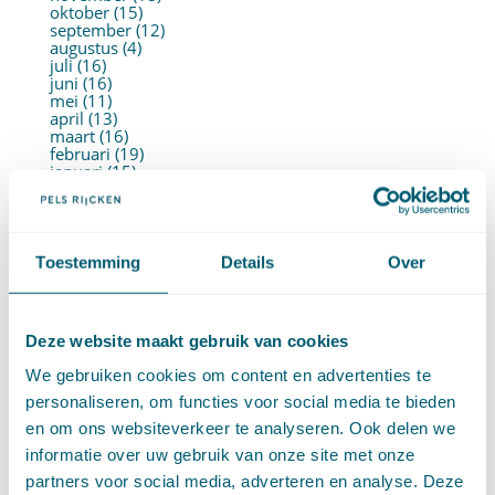
oktober (15)
september (12)
augustus (4)
juli (16)
juni (16)
mei (11)
april (13)
maart (16)
februari (19)
januari (15)
►
2021 (123)
december (15)
november (9)
oktober (13)
september (4)
Toestemming
Details
Over
augustus (7)
juli (4)
juni (14)
mei (6)
Deze website maakt gebruik van cookies
april (11)
maart (14)
We gebruiken cookies om content en advertenties te
februari (11)
januari (15)
personaliseren, om functies voor social media te bieden
►
2020 (154)
en om ons websiteverkeer te analyseren. Ook delen we
december (6)
november (14)
informatie over uw gebruik van onze site met onze
oktober (14)
partners voor social media, adverteren en analyse. Deze
september (8)