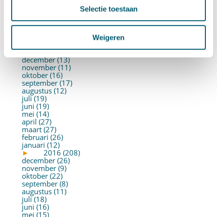
juni (21)
Selectie toestaan
mei (19)
april (22)
maart (10)
februari (14)
Weigeren
januari (30)
►
2017 (213)
december (13)
november (11)
oktober (16)
september (17)
augustus (12)
juli (19)
juni (19)
mei (14)
april (27)
maart (27)
februari (26)
januari (12)
►
2016 (208)
december (26)
november (9)
oktober (22)
september (8)
augustus (11)
juli (18)
juni (16)
mei (15)