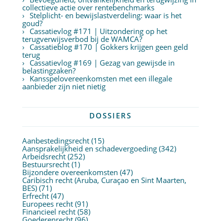
collectieve actie over rentebenchmarks
Stelplicht- en bewijslastverdeling: waar is het
goud?
Cassatievlog #171 | Uitzondering op het
terugverwijsverbod bij de WAMCA?
Cassatieblog #170 | Gokkers krijgen geen geld
terug
Cassatievlog #169 | Gezag van gewijsde in
belastingzaken?
Kansspelovereenkomsten met een illegale
aanbieder zijn niet nietig
DOSSIERS
Aanbestedingsrecht
(15)
Aansprakelijkheid en schadevergoeding
(342)
Arbeidsrecht
(252)
Bestuursrecht
(1)
Bijzondere overeenkomsten
(47)
Caribisch recht (Aruba, Curaçao en Sint Maarten,
BES)
(71)
Erfrecht
(47)
Europees recht
(91)
Financieel recht
(58)
Goederenrecht
(96)