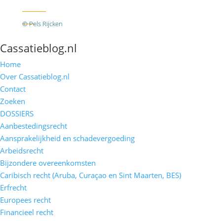
Twitter
RSS
© Pels Rijcken
Algemene voorwaarden
Privacyverklaring
Disclaimer
Cassatieblog.nl
Home
Over Cassatieblog.nl
Contact
Zoeken
DOSSIERS
Aanbestedingsrecht
Aansprakelijkheid en schadevergoeding
Arbeidsrecht
Bijzondere overeenkomsten
Caribisch recht (Aruba, Curaçao en Sint Maarten, BES)
Erfrecht
Europees recht
Financieel recht