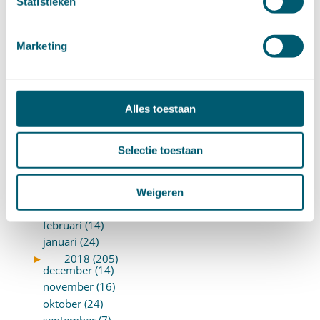
Statistieken
februari (12)
januari (17)
►
2019 (147)
Marketing
december (8)
november (8)
oktober (13)
september (8)
Alles toestaan
augustus (10)
juli (10)
Selectie toestaan
juni (10)
mei (14)
april (18)
Weigeren
maart (10)
februari (14)
januari (24)
►
2018 (205)
december (14)
november (16)
oktober (24)