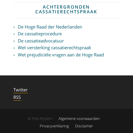
ACHTERGRONDEN
CASSATIERECHTSPRAAK
De Hoge Raad der Nederlanden
De cassatieprocedure
De cassatieadvocatuur
Wet versterking cassatierechtspraak
Wet prejudiciële vragen aan de Hoge Raad
Twitter
RSS
© Pels Rijcken
Algemene voorwaarden
Privacyverklaring
Disclaimer