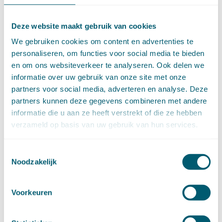
september (4)
augustus (7)
juli (4)
Deze website maakt gebruik van cookies
juni (14)
We gebruiken cookies om content en advertenties te
mei (6)
personaliseren, om functies voor social media te bieden
april (11)
en om ons websiteverkeer te analyseren. Ook delen we
maart (14)
informatie over uw gebruik van onze site met onze
februari (11)
partners voor social media, adverteren en analyse. Deze
januari (15)
partners kunnen deze gegevens combineren met andere
►
2020 (154)
informatie die u aan ze heeft verstrekt of die ze hebben
december (6)
verzameld op basis van uw gebruik van hun services.
november (14)
oktober (14)
september (8)
Toestemmingsselectie
augustus (2)
Noodzakelijk
juli (20)
juni (14)
Voorkeuren
mei (12)
april (20)
maart (15)