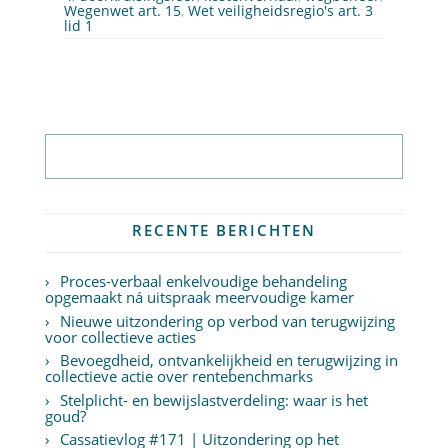
Wegenwet art. 15
,
Wet veiligheidsregio's art. 3
lid 1
Abonneer op nieuwsbrief
RECENTE BERICHTEN
Proces-verbaal enkelvoudige behandeling
opgemaakt ná uitspraak meervoudige kamer
Nieuwe uitzondering op verbod van terugwijzing
voor collectieve acties
Bevoegdheid, ontvankelijkheid en terugwijzing in
collectieve actie over rentebenchmarks
Stelplicht- en bewijslastverdeling: waar is het
goud?
Cassatievlog #171 | Uitzondering op het