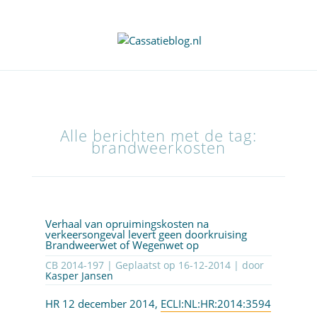
Alle berichten met de tag:
brandweerkosten
Verhaal van opruimingskosten na
verkeersongeval levert geen doorkruising
Brandweerwet of Wegenwet op
CB 2014-197 | Geplaatst op
16-12-2014
| door
Kasper Jansen
HR 12 december 2014,
ECLI:NL:HR:2014:3594