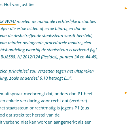
 Hof van Justitie:
108 VWEU
moeten de nationale rechterlijke instanties
fen die ertoe leiden of ertoe bijdragen dat de
van de desbetreffende staatssteun wordt hersteld,
ke van minder dwingende procedurele maatregelen
htshandeling waarbij de staatssteun is verleend (vgl.
N BU8588, NJ 2012/124 (Residex), punten 34 en 44-49).
 zich principieel zou verzetten tegen het uitspreken
ing, zoals onderdeel 6.10 betoogt (…)”.
x-uitspraak meebrengt dat, anders dan P1 heeft
een enkele verklaring voor recht dat (verdere)
et staatssteun onrechtmatig is jegens P1 (dus
 dat strekt tot herstel van de
 dit verband niet kan worden aangemerkt als een