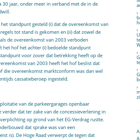
t
a 30 jaar, onder meer in verband met de in de
a
will.
b
h
 het standpunt gesteld (i) dat de overeenkomst van
egels tot stand is gekomen en (ii) dat zowel de
U
) als de overeenkomst van 2003 verboden
t
W
t het hof het achter (i) bedoelde standpunt
standpunt voor zover dat betrekking heeft op de
G
t
reenkomst van 2003 heeft het hof beslist dat
of die overeenkomst marktconform was dan wel
G
entijds cassatieberoep ingesteld.
b
m
z
xploitatie van de parkeergarages openbaar
erder dat ter zake van de concessieverlening in
erplichting op grond van het EG-Verdrag rustte.
onderbouwd dat sprake was van een
A
eist is). De Hoge Raad verwerpt de tegen dat
A