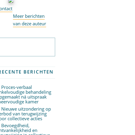
ontact
Meer berichten
van deze auteur
Abonneer op
nieuwsbrief
RECENTE BERICHTEN
Proces-verbaal
nkelvoudige behandeling
pgemaakt ná uitspraak
eervoudige kamer
Nieuwe uitzondering op
erbod van terugwijzing
oor collectieve acties
Bevoegdheid,
ntvankelijkheid en