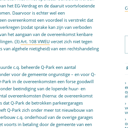
an het EG-Verdrag en de daaruit voortvloeiende
C
omen. Daarvoor is echter wel een
j een overeenkomst een voordeel is verstrekt dat
 verkregen (zodat sprake kan zijn van verboden
de van het aangaan van de overeenkomst kenbare
lingen. (3)
Art. 108 VWEU
verzet zich niet tegen
ats van algehele nietigheid) van een rechtshandeling
huurde c.q. beheerde Q-Park een aantal
onder voor de gemeente ongunstige – en voor Q-
Q-Park in de overeenkomsten een forse goodwill
e
 onder beëindiging van de lopende huur- en
o
antal overeenkomsten (hierna: de overeenkomst
m
 dat Q-Park de betrokken parkeergarages
v
 heeft Q-Park zich onder meer tot nieuwbouw van
v
verbouw c.q. onderhoud van de overige garages
o
et voorts in betaling door de gemeente van een