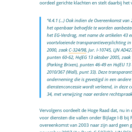
oordeel gerichte klachten en stelt daarbij he
“4.4.1 (…) Ook indien de Overeenkomst van 
het openbaar behoefde te worden aanbeste
het EG-Verdrag, met name de artikelen 43 
voortvloeiende transparantieverplichting i
2000, zaak
C-324/98
, Jur. I-10745, LJN AD42
punten 60-62, HvJEG 13 oktober 2005, zaak
(Parking Brixen), punten 46-49 en HvJEU 13
2010/367 (Wall), punt 33). Deze transparant
onderneming die is gevestigd in een andere
dienstenconcessie wordt verleend, in deze co
34, met verwijzing naar eerdere rechtspraak
Vervolgens oordeelt de Hoge Raad dat, nu in
voor diensten die vallen onder Bijlage I-B bij
overeenkomst van 2003 naar zijn aard geen gr