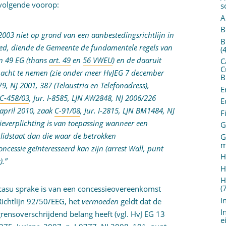
t volgende voorop:
s
A
B
2003 niet op grond van een aanbestedingsrichtlijn in
B
ed, diende de Gemeente de fundamentele regels van
(
en 49 EG (thans
art. 49
en
56 VWEU
) en de daaruit
C
C
n acht te nemen (zie onder meer HvJEG 7 december
B
79, NJ 2001, 387 (Telaustria en Telefonadress),
E
C-458/03
, Jur. I-8585, LJN AW2848, NJ 2006/226
E
 april 2010, zaak
C-91/08
, Jur. I-2815, LJN BM1484, NJ
F
ieverplichting is van toepassing wanneer een
G
 lidstaat dan die waar de betrokken
G
m
ncessie geïnteresseerd kan zijn (arrest Wall, punt
H
).”
H
H
(
 casu sprake is van een concessieovereenkomst
I
 Richtlijn 92/50/EEG, het
vermoeden
geldt dat de
I
ensoverschrijdend belang heeft (vgl. HvJ EG 13
e