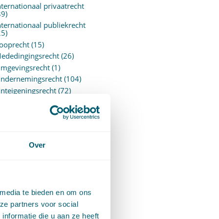
nternationaal privaatrecht
89)
nternationaal publiekrecht
25)
ooprecht
(15)
ededingingsrecht
(26)
mgevingsrecht
(1)
ndernemingsrecht
(104)
nteigeningsrecht
(72)
verheidsrecht
(183)
ensioenrecht
(27)
ersonen- en familierecht
220)
rejudiciële uitspraken
Over
vJEU
(28)
rejudiciële vragen Hoge
aad
(153)
rivacy -AVG
(5)
 media te bieden en om ons
roces- en beslagrecht
(906)
ze partners voor social
trafrecht
(12)
nformatie die u aan ze heeft
erbintenissenrecht
(323)