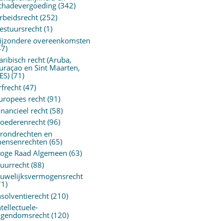
chadevergoeding
(342)
rbeidsrecht
(252)
estuursrecht
(1)
ijzondere overeenkomsten
47)
aribisch recht (Aruba,
uraçao en Sint Maarten,
ES)
(71)
rfrecht
(47)
uropees recht
(91)
inancieel recht
(58)
oederenrecht
(96)
rondrechten en
ensenrechten
(65)
oge Raad Algemeen
(63)
uurrecht
(88)
uwelijksvermogensrecht
71)
nsolventierecht
(210)
ntellectuele-
igendomsrecht
(120)