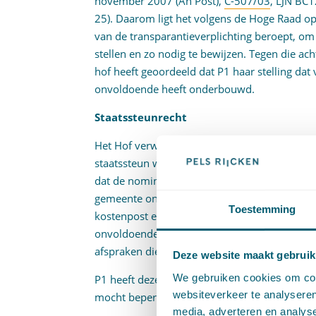
november 2007 (An Post),
C-507/03
, LJN BC1
25). Daarom ligt het volgens de Hoge Raad op 
van de transparantieverplichting beroept, om 
stellen en zo nodig te bewijzen. Tegen die ac
hof heeft geoordeeld dat P1 haar stelling da
onvoldoende heeft onderbouwd.
Staatssteunrecht
Het Hof verwierp ook het betoog van P1 dat i
staatssteun was vervat. Daartoe overwoog het 
dat de nominale huur die toen werd afgesproke
gemeente onweersproken heeft gesteld dat in 
Toestemming
kostenpost en niet als een potentieel lucratie
onvoldoende aannemelijk is geworden dat in 
afspraken die als concurrentievervalsing wer
Deze website maakt gebruik
We gebruiken cookies om cont
P1 heeft deze oordelen in cassatie bestreden 
websiteverkeer te analyseren
mocht beperken tot het moment van het sluit
media, adverteren en analys