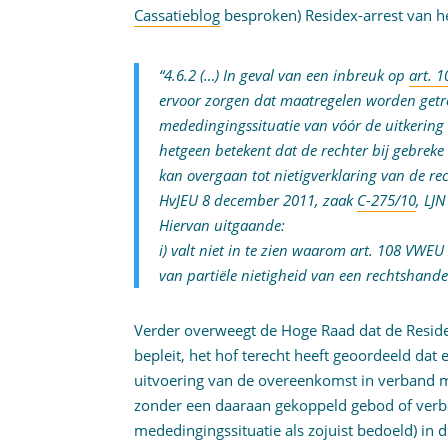
Cassatieblog
besproken) Residex-arrest van het
“4.6.2 (…) In geval van een inbreuk op
art. 
ervoor zorgen dat maatregelen worden getrof
mededingingssituatie van vóór de uitkering 
hetgeen betekent dat de rechter bij gebre
kan overgaan tot nietigverklaring van de rec
HvJEU 8 december 2011, zaak
C-275/10
, LJ
Hiervan uitgaande:
i) valt niet in te zien waarom art. 108 VWEU
van partiële nietigheid van een rechtshandel
Verder overweegt de Hoge Raad dat de Reside
bepleit, het hof terecht heeft geoordeeld dat 
uitvoering van de overeenkomst in verband m
zonder een daaraan gekoppeld gebod of verbod
mededingingssituatie als zojuist bedoeld) in