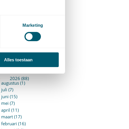
ermogensrecht algemeen
94)
ervoersrecht
(28)
erzekeringsrecht
(85)
Marketing
etgeving
assatierechtspraak
(14)
vggz – Wzd (Wet Bopz
ud)
(139)
Alles toestaan
ARCHIEF
►
2026 (88)
augustus (1)
juli (7)
juni (15)
mei (7)
april (11)
maart (17)
februari (16)