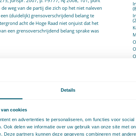
275, Jurispr. 2007, p. I-9777, NJ 2008, 101, punt
I
de weg van de partij die zich op het niet naleven
(
een (duidelijk) grensoverschrijdend belang te
I
(
htergrond acht de Hoge Raad niet onjuist dat het
K
t van een grensoverschrijdend belang sprake was
M
O
O
O
n de oude overeenkomsten (uit de jaren 70 en 80)
O
hof onder meer (i) dat niet is gesteld of gebleken
P
P
n niet marktconform zou zijn, (ii) dat de
(
die tijd “parkeren” door gemeenten vooral als een
P
Details
ve inkomstenbron werd gezien en (iii) dat
H
de perceptie van destijds sprake was van
P
R
den gezien.
 van cookies
P
ent en advertenties te personaliseren, om functies voor social
met de klacht dat het hof zijn onderzoek niet
P
. Ook delen we informatie over uw gebruik van onze site met on
S
en van de overeenkomsten. Deze klacht faalt:
e. Deze partners kunnen deze gegevens combineren met andere i
V