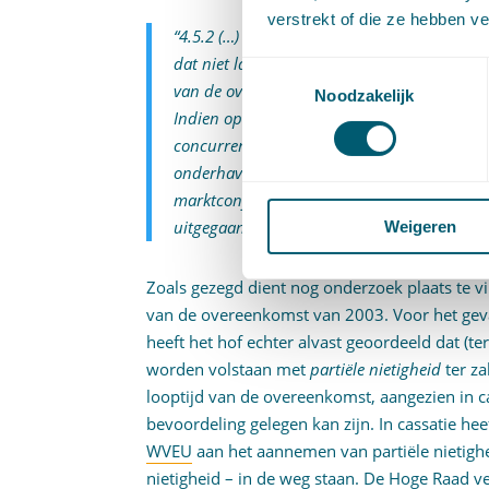
verstrekt of die ze hebben v
“4.5.2 (…) Voor de beantwoording van de vra
dat niet langs normale commerciële weg zou 
Toestemmingsselectie
van de overeenkomst kenbare marktsituatie
Noodzakelijk
Indien op het moment van sluiten van die o
concurrentieverhoudingen, brengt de omstand
onderhavige geval 2003 – onder dezelfde v
marktconform zou zijn, dus niet mee dat a
uitgegaan.”
Weigeren
Zoals gezegd dient nog onderzoek plaats te v
van de overeenkomst van 2003. Voor het geval
heeft het hof echter alvast geoordeeld dat (
worden volstaan met
partiële nietigheid
ter za
looptijd van de overeenkomst, aangezien in c
bevoordeling gelegen kan zijn. In cassatie he
WVEU
aan het aannemen van partiële nietigh
nietigheid – in de weg staan. De Hoge Raad v