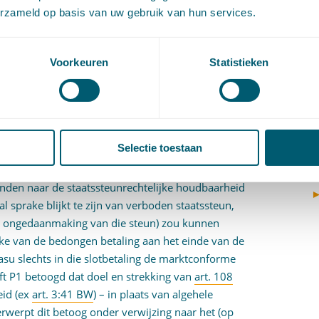
erzameld op basis van uw gebruik van hun services.
V
ag of bij een overeenkomst een voordeel is verstrekt
(
zijn verkregen, zijn de ten tijde van het aangaan
V
V
 en voorzienbare marktontwikkelingen bepalend.
Voorkeuren
Statistieken
W
vereenkomst geen sprake is van verstoring van de
c
igheid dat een op een later tijdstip – zoals in het
W
oorwaarden gesloten overeenkomst niet
o
lsnog van een zodanige verstoring moet worden
Selectie toestaan
inden naar de staatssteunrechtelijke houdbaarheid
 sprake blijkt te zijn van verboden staatssteun,
ter ongedaanmaking van die steun) zou kunnen
ke van de bedongen betaling aan het einde van de
asu slechts in die slotbetaling de marktconforme
eft P1 betoogd dat doel en strekking van
art. 108
eid (ex
art. 3:41 BW
) – in plaats van algehele
erwerpt dit betoog onder verwijzing naar het (op