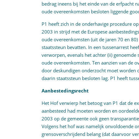
bedrag ineens bij het einde van de erfpacht n
oude overeenkomsten besloten liggende good
P1 heeft zich in de onderhavige procedure op
2003 in strijd met de Europese aanbestedingsr
oude overeenkomsten (uit de jaren 70 en 80
staatssteun bevatten. In een tussenarrest heef
verworpen, evenals het achter (ii) genoemde 
oude overeenkomsten. Ten aanzien van de ove
door deskundigen onderzocht moet worden 
daarin staatssteun besloten lag. P1 heeft tuss
Aanbestedingsrecht
Het Hof verwierp het betoog van P1 dat de e
aanbesteed had moeten worden en oordeelde v
2003 op de gemeente ook geen transparantiev
Volgens het hof was namelijk onvoldoende 
grensoverschrijdend belang (dat daarvoor ver