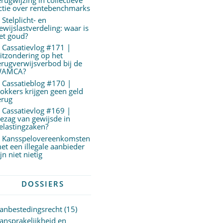
erugwijzing in collectieve
ctie over rentebenchmarks
Stelplicht- en
ewijslastverdeling: waar is
et goud?
Cassatievlog #171 |
itzondering op het
erugverwijsverbod bij de
AMCA?
Cassatieblog #170 |
okkers krijgen geen geld
erug
Cassatievlog #169 |
ezag van gewijsde in
elastingzaken?
Kansspelovereenkomsten
et een illegale aanbieder
ijn niet nietig
DOSSIERS
anbestedingsrecht
(15)
ansprakelijkheid en