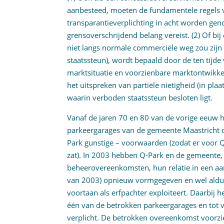
aanbesteed, moeten de fundamentele regels v
transparantieverplichting in acht worden gen
grensoverschrijdend belang vereist. (2) Of bi
niet langs normale commerciële weg zou zijn
staatssteun), wordt bepaald door de ten tij
marktsituatie en voorzienbare marktontwikke
het uitspreken van partiële nietigheid (in pla
waarin verboden staatssteun besloten ligt.
Vanaf de jaren 70 en 80 van de vorige eeuw 
parkeergarages van de gemeente Maastricht 
Park gunstige – voorwaarden (zodat er voor 
zat). In 2003 hebben Q-Park en de gemeente,
beheerovereenkomsten, hun relatie in een a
van 2003) opnieuw vormgegeven en wel aldus
voortaan als erfpachter exploiteert. Daarbij
één van de betrokken parkeergarages en tot 
verplicht. De betrokken overeenkomst voorzi