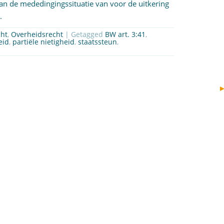
van de mededingingssituatie van voor de uitkering
.
cht
,
Overheidsrecht
| Getagged
BW art. 3:41
,
eid
,
partiële nietigheid
,
staatssteun
,