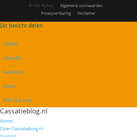
© Pels Rijcken
Algemene voorwaarden
Privacyverklaring
Disclaimer
Twitter
LinkedIn
Facebook
Gmail
Print & E-mail
Cassatieblog.nl
Home
Over Cassatieblog.nl
Contact