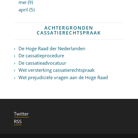
mei (9)
april (5)
ACHTERGRONDEN
CASSATIERECHTSPRAAK
De Hoge Raad der Nederlanden
De cassatieprocedure
De cassatieadvocatuur
Wet versterking cassatierechtspraak
Wet prejudiciële vragen aan de Hoge Raad
Twitter
RSS