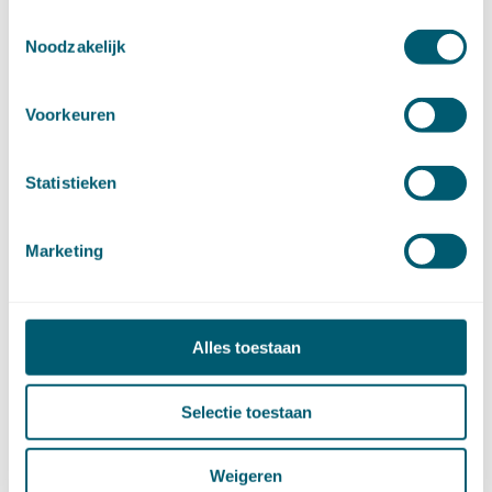
mei (9)
Toestemmingsselectie
april (13)
Noodzakelijk
maart (17)
februari (16)
Voorkeuren
januari (14)
►
2022 (168)
december (13)
Statistieken
november (18)
oktober (15)
september (12)
Marketing
augustus (4)
juli (16)
juni (16)
mei (11)
Alles toestaan
april (13)
maart (16)
Selectie toestaan
februari (19)
januari (15)
►
2021 (123)
Weigeren
december (15)