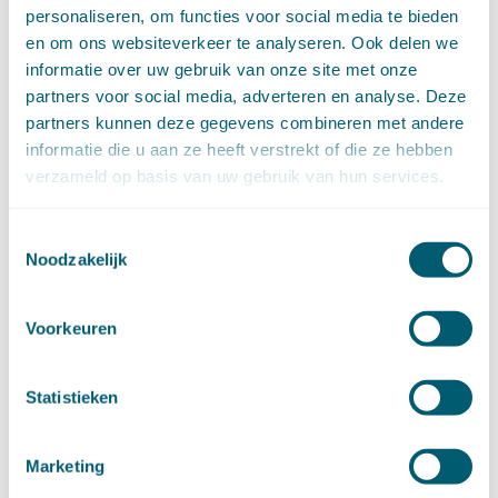
Goederenrecht
(96)
personaliseren, om functies voor social media te bieden
Grondrechten en mensenrechten
(65)
en om ons websiteverkeer te analyseren. Ook delen we
Hoge Raad Algemeen
(63)
informatie over uw gebruik van onze site met onze
Huurrecht
(88)
partners voor social media, adverteren en analyse. Deze
Huwelijksvermogensrecht
(71)
partners kunnen deze gegevens combineren met andere
Insolventierecht
(210)
informatie die u aan ze heeft verstrekt of die ze hebben
Intellectuele-eigendomsrecht
(120)
verzameld op basis van uw gebruik van hun services.
Internationaal privaatrecht
(89)
Internationaal publiekrecht
(25)
Toestemmingsselectie
Kooprecht
(15)
Noodzakelijk
Mededingingsrecht
(26)
Omgevingsrecht
(1)
Voorkeuren
Ondernemingsrecht
(104)
Onteigeningsrecht
(72)
Overheidsrecht
(183)
Statistieken
Pensioenrecht
(27)
Personen- en familierecht
(220)
Prejudiciële uitspraken HvJEU
(28)
Marketing
Prejudiciële vragen Hoge Raad
(153)