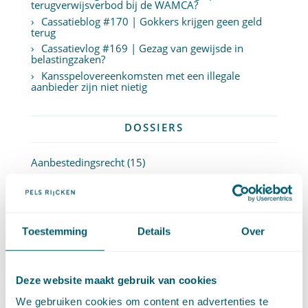
terugverwijsverbod bij de WAMCA?
Cassatieblog #170 | Gokkers krijgen geen geld
terug
Cassatievlog #169 | Gezag van gewijsde in
belastingzaken?
Kansspelovereenkomsten met een illegale
aanbieder zijn niet nietig
DOSSIERS
Aanbestedingsrecht
(15)
Aansprakelijkheid en schadevergoeding
(342)
Arbeidsrecht
(252)
Bestuursrecht
(1)
Bijzondere overeenkomsten
(47)
Toestemming
Details
Over
Caribisch recht (Aruba, Curaçao en Sint Maarten,
BES)
(71)
Erfrecht
(47)
Deze website maakt gebruik van cookies
Europees recht
(91)
We gebruiken cookies om content en advertenties te
Financieel recht
(58)