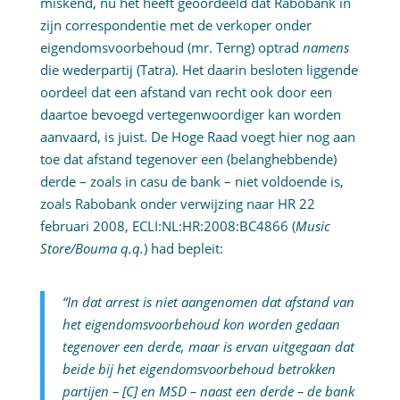
miskend, nu het heeft geoordeeld dat Rabobank in
zijn correspondentie met de verkoper onder
eigendomsvoorbehoud (mr. Terng) optrad
namens
die wederpartij (Tatra). Het daarin besloten liggende
oordeel dat een afstand van recht ook door een
daartoe bevoegd vertegenwoordiger kan worden
aanvaard, is juist. De Hoge Raad voegt hier nog aan
toe dat afstand tegenover een (belanghebbende)
derde – zoals in casu de bank – niet voldoende is,
zoals Rabobank onder verwijzing naar HR 22
februari 2008, ECLI:NL:HR:2008:BC4866 (
Music
Store/Bouma q.q.
) had bepleit:
“In dat arrest is niet aangenomen dat afstand van
het eigendomsvoorbehoud kon worden gedaan
tegenover een derde, maar is ervan uitgegaan dat
beide bij het eigendomsvoorbehoud betrokken
partijen – [C] en MSD – naast een derde – de bank