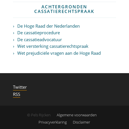
ACHTERGRONDEN
CASSATIERECHTSPRAAK
De Hoge Raad der Nederlanden
De cassatieprocedure
De cassatieadvocatuur
Wet versterking cassatierechtspraak
Wet prejudiciële vragen aan de Hoge Raad
Twitter
RSS
© Pels Rijcken
Algemene voorwaarden
Privacyverklaring
Disclaimer