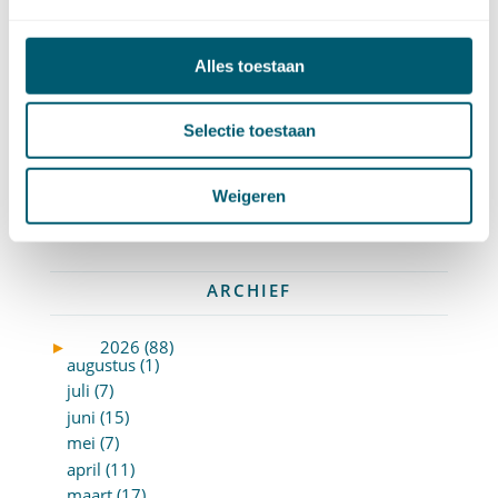
Privacy -AVG
(5)
Proces- en beslagrecht
(906)
Alles toestaan
Strafrecht
(12)
Verbintenissenrecht
(323)
Vermogensrecht algemeen
(94)
Selectie toestaan
Vervoersrecht
(28)
Verzekeringsrecht
(85)
Weigeren
Wetgeving cassatierechtspraak
(14)
Wvggz – Wzd (Wet Bopz oud)
(139)
ARCHIEF
►
2026 (88)
augustus (1)
juli (7)
juni (15)
mei (7)
april (11)
maart (17)