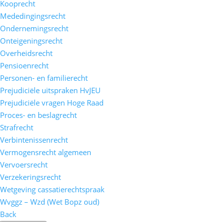
Kooprecht
Mededingingsrecht
Ondernemingsrecht
Onteigeningsrecht
Overheidsrecht
Pensioenrecht
Personen- en familierecht
Prejudiciële uitspraken HvJEU
Prejudiciële vragen Hoge Raad
Proces- en beslagrecht
Strafrecht
Verbintenissenrecht
Vermogensrecht algemeen
Vervoersrecht
Verzekeringsrecht
Wetgeving cassatierechtspraak
Wvggz – Wzd (Wet Bopz oud)
Back