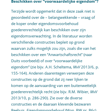
Beschikken over “voorwaardelijke eigendom”?
Terzijde wordt opgemerkt dat in deze zaak niet is
geoordeeld over de – belangwekkende – vraag of
de koper onder eigendomsvoorbehoud
goederenrechtelijk kan beschikken over zijn
eigendomsverwachting. In de literatuur worden
verschillende constructies bepleit op grond
waarvan zulks mogelijk zou zijn, zoals die van het
beschikken over een “Anwartschaftsrecht” (naar
Duits voorbeeld) of over “voorwaardelijke
eigendom” (zie bijv. A.H. Scheltema,
MvV
2013/6, p.
155-164). Anderen daarentegen verwerpen deze
constructies op de grond dat zij neer lijken te
komen op de aanvaarding van een buitenwettelijk
goederenrechtelijk recht (zie bijv. R.M. Wibier,
MvV
2013/10, p. 286-290). Zie over de diverse
constructies en de daaraan klevende bezwaren
Reehuis,
Eigendomsvoorbehoud
(Mon. BW nr. B6c)