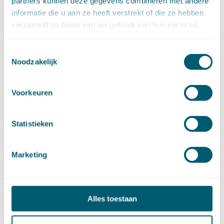
partners kunnen deze gegevens combineren met andere
december (12)
informatie die u aan ze heeft verstrekt of die ze hebben
november (16)
verzameld op basis van uw gebruik van hun services.
oktober (17)
september (14)
Toestemmingsselectie
augustus (9)
Noodzakelijk
juli (19)
juni (21)
mei (9)
Voorkeuren
april (13)
maart (17)
februari (16)
Statistieken
januari (14)
►
2022 (168)
Marketing
december (13)
november (18)
oktober (15)
september (12)
Alles toestaan
augustus (4)
juli (16)