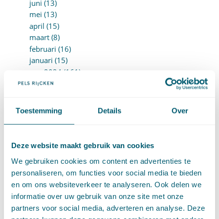
juni (13)
mei (13)
april (15)
maart (8)
februari (16)
januari (15)
►
2024 (161)
december (16)
november (17)
oktober (17)
Toestemming
Details
Over
september (9)
augustus (10)
juli (8)
Deze website maakt gebruik van cookies
juni (7)
mei (7)
We gebruiken cookies om content en advertenties te
april (18)
personaliseren, om functies voor social media te bieden
maart (17)
en om ons websiteverkeer te analyseren. Ook delen we
februari (17)
informatie over uw gebruik van onze site met onze
januari (18)
partners voor social media, adverteren en analyse. Deze
►
2023 (177)