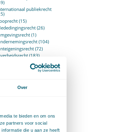
89)
nternationaal publiekrecht
25)
ooprecht
(15)
ededingingsrecht
(26)
mgevingsrecht
(1)
ndernemingsrecht
(104)
nteigeningsrecht
(72)
verheidsrecht
(183)
ensioenrecht
(27)
ersonen- en familierecht
220)
rejudiciële uitspraken
vJEU
(28)
Over
rejudiciële vragen Hoge
aad
(153)
rivacy -AVG
(5)
roces- en beslagrecht
(906)
 media te bieden en om ons
trafrecht
(12)
ze partners voor social
erbintenissenrecht
(323)
nformatie die u aan ze heeft
ermogensrecht algemeen