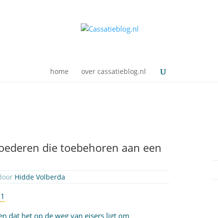
home
over cassatieblog.nl
goederen die toebehoren aan een
 door
Hidde Volberda
81
en dat het op de weg van eisers ligt om