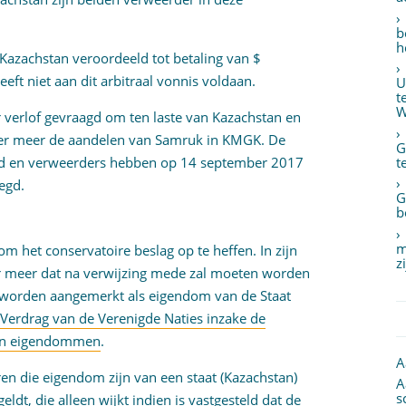
b
h
 Kazachstan veroordeeld tot betaling van $
ft niet aan dit arbitraal vonnis voldaan.
U
t
W
verlof gevraagd om ten laste van Kazachstan en
der meer de aandelen van Samruk in KMGK. De
G
t
end en verweerders hebben op 14 september 2017
egd.
G
b
m
 het conservatoire beslag op te heffen. In zijn
z
r meer dat na verwijzing mede zal moeten worden
 worden aangemerkt als eigendom van de Staat
,
Verdrag van de Verenigde Naties inzake de
hun eigendommen
.
A
en die eigendom zijn van een staat (Kazachstan)
A
s
dt, die alleen wijkt indien is vastgesteld dat de