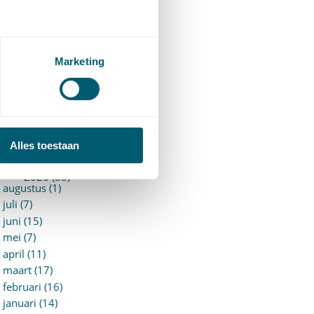
94)
ervoersrecht
(28)
erzekeringsrecht
(85)
etgeving
Marketing
assatierechtspraak
(14)
vggz – Wzd (Wet Bopz
ud)
(139)
ARCHIEF
Alles toestaan
►
2026 (88)
augustus (1)
juli (7)
juni (15)
mei (7)
april (11)
maart (17)
februari (16)
januari (14)