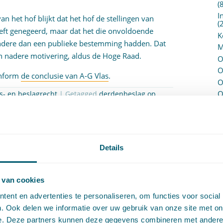
(
I
n het hof blijkt dat het hof de stellingen van
(
heeft genegeerd, maar dat het die onvoldoende
K
andere dan een publieke bestemming hadden. Dat
M
n nadere motivering, aldus de Hoge Raad.
O
O
onform
de conclusie van A-G Vlas
.
O
O
s- en beslagrecht
| Getagged
derdenbeslag op
seisen
P
P
(
P
H
Details
P
R
P
 van cookies
P
ent en advertenties te personaliseren, om functies voor social
S
. Ook delen we informatie over uw gebruik van onze site met on
V
e. Deze partners kunnen deze gegevens combineren met andere i
V