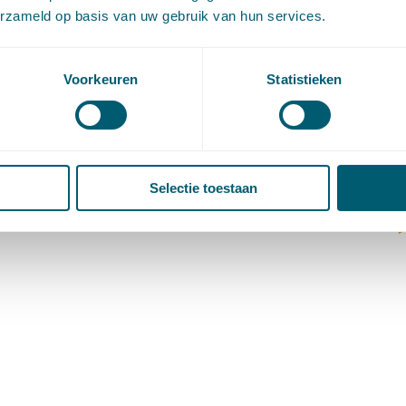
(
erzameld op basis van uw gebruik van hun services.
V
V
W
Voorkeuren
Statistieken
c
W
o
Selectie toestaan