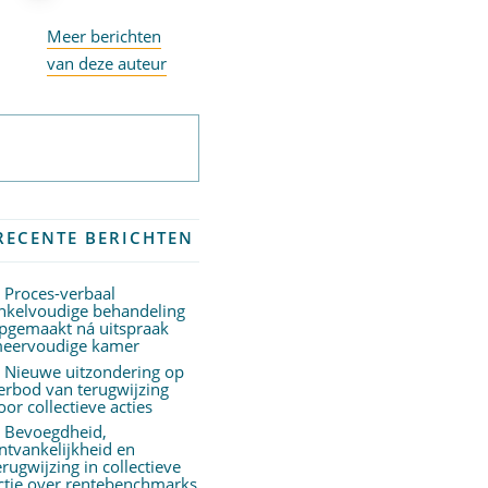
Meer berichten
van deze auteur
Abonneer op
nieuwsbrief
RECENTE BERICHTEN
Proces-verbaal
nkelvoudige behandeling
pgemaakt ná uitspraak
eervoudige kamer
Nieuwe uitzondering op
erbod van terugwijzing
oor collectieve acties
Bevoegdheid,
ntvankelijkheid en
erugwijzing in collectieve
ctie over rentebenchmarks