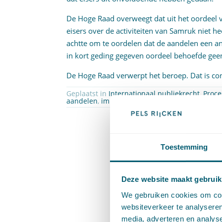
De Hoge Raad overweegt dat uit het oordeel va
eisers over de activiteiten van Samruk niet 
achtte om te oordelen dat de aandelen een 
in kort geding gegeven oordeel behoefde gee
De Hoge Raad verwerpt het beroep. Dat is c
Geplaatst in
Internationaal publiekrecht
,
Proce
aandelen
,
immuniteit van executie
,
motivering
Toestemming
Deze website maakt gebruik
We gebruiken cookies om cont
websiteverkeer te analyseren
media, adverteren en analys