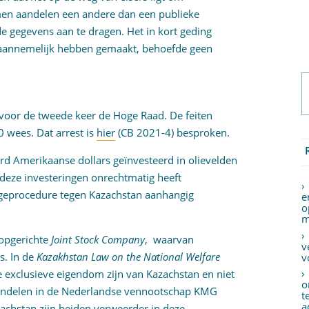
men aandelen een andere dan een publieke
gegevens aan te dragen. Het in kort geding
 aannemelijk hebben gemaakt, behoefde geen
t voor de tweede keer de Hoge Raad. De feiten
 wees. Dat arrest is
hier
(CB 2021-4) besproken.
ard Amerikaanse dollars geïnvesteerd in olievelden
 deze investeringen onrechtmatig heeft
ageprocedure tegen Kazachstan aanhangig
e
o
m
 opgerichte
Joint Stock Company
, waarvan
v
s. In de
Kazakhstan Law on the National Welfare
v
 exclusieve eigendom zijn van Kazachstan en niet
o
ndelen in de Nederlandse vennootschap KMG
t
a
achstan zijn beiden verweerder in deze