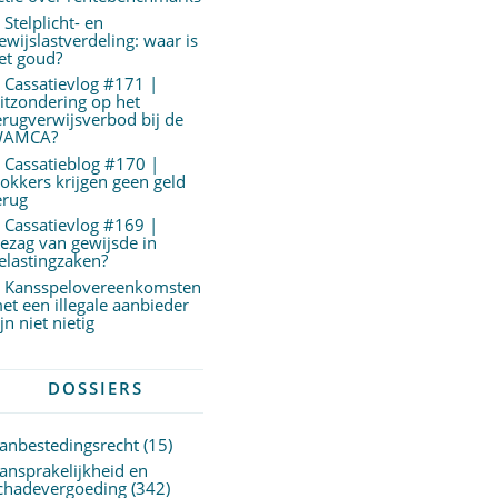
Stelplicht- en
ewijslastverdeling: waar is
et goud?
Cassatievlog #171 |
itzondering op het
erugverwijsverbod bij de
AMCA?
Cassatieblog #170 |
okkers krijgen geen geld
erug
Cassatievlog #169 |
ezag van gewijsde in
elastingzaken?
Kansspelovereenkomsten
et een illegale aanbieder
ijn niet nietig
DOSSIERS
anbestedingsrecht
(15)
ansprakelijkheid en
chadevergoeding
(342)