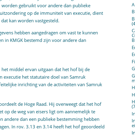
A
 worden gebruikt voor andere dan publieke
B
 uitzondering op de immuniteit van executie, dient
B
 dat kan worden vastgesteld.
(
C
egevens hebben aangedragen om vast te kunnen
C
en in KMGK bestemd zijn voor andere dan
B
E
E
F
G
het middel ervan uitgaan dat het hof bij de
G
 executie het statutaire doel van Samruk
m
itelijke inrichting van de activiteiten van Samruk
H
H
H
 oordeelt de Hoge Raad. Hij overweegt dat het hof
(
et op de weg van eisers ligt om aannemelijk te
I
en andere dan een publieke bestemming hebben
I
e
en. In rov. 3.13 en 3.14 heeft het hof geoordeeld
I