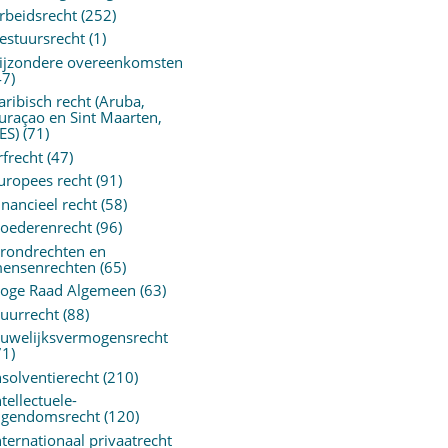
rbeidsrecht
(252)
estuursrecht
(1)
ijzondere overeenkomsten
47)
aribisch recht (Aruba,
uraçao en Sint Maarten,
ES)
(71)
rfrecht
(47)
uropees recht
(91)
inancieel recht
(58)
oederenrecht
(96)
rondrechten en
ensenrechten
(65)
oge Raad Algemeen
(63)
uurrecht
(88)
uwelijksvermogensrecht
71)
nsolventierecht
(210)
ntellectuele-
igendomsrecht
(120)
nternationaal privaatrecht