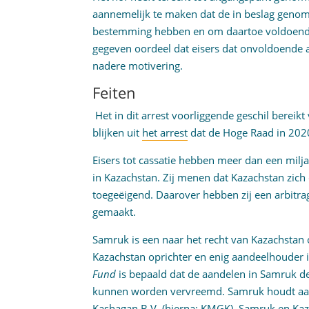
aannemelijk te maken dat de in beslag geno
bestemming hebben en om daartoe voldoende 
gegeven oordeel dat eisers dat onvoldoende
nadere motivering.
Feiten
Het in dit arrest voorliggende geschil bereik
blijken uit
het arrest
dat de Hoge Raad in 2020
Eisers tot cassatie hebben meer dan een milj
in Kazachstan. Zij menen dat Kazachstan zich
toegeëigend. Daarover hebben zij een arbitr
gemaakt.
Samruk is een naar het recht van Kazachstan
Kazachstan oprichter en enig aandeelhouder i
Fund
is bepaald dat de aandelen in Samruk de
kunnen worden vervreemd. Samruk houdt aa
Kashagan B.V. (hierna: KMGK). Samruk en Kaz