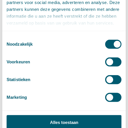
partners voor social media, adverteren en analyse. Deze
augustus (6)
partners kunnen deze gegevens combineren met andere
juli (14)
informatie die u aan ze heeft verstrekt of die ze hebben
juni (13)
verzameld op basis van uw gebruik van hun services.
mei (13)
april (15)
Toestemmingsselectie
maart (8)
Noodzakelijk
februari (16)
januari (15)
►
2024 (161)
Voorkeuren
december (16)
november (17)
oktober (17)
Statistieken
september (9)
augustus (10)
Marketing
juli (8)
juni (7)
mei (7)
april (18)
Alles toestaan
maart (17)