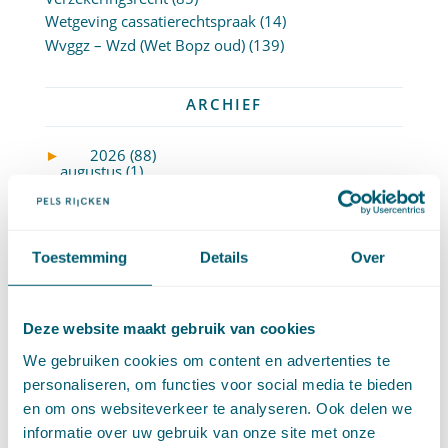
Wetgeving cassatierechtspraak
(14)
Wvggz – Wzd (Wet Bopz oud)
(139)
ARCHIEF
►
2026 (88)
augustus (1)
juli (7)
juni (15)
mei (7)
Toestemming
Details
Over
april (11)
maart (17)
februari (16)
Deze website maakt gebruik van cookies
januari (14)
►
2025 (153)
We gebruiken cookies om content en advertenties te
december (15)
personaliseren, om functies voor social media te bieden
november (15)
en om ons websiteverkeer te analyseren. Ook delen we
oktober (15)
informatie over uw gebruik van onze site met onze
september (8)