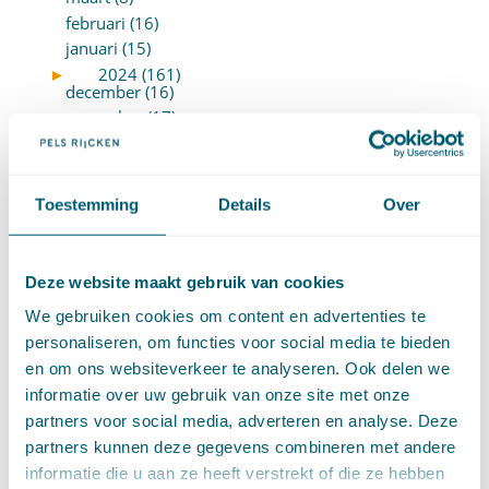
februari (16)
januari (15)
►
2024 (161)
december (16)
november (17)
oktober (17)
september (9)
augustus (10)
Toestemming
Details
Over
juli (8)
juni (7)
mei (7)
Deze website maakt gebruik van cookies
april (18)
We gebruiken cookies om content en advertenties te
maart (17)
personaliseren, om functies voor social media te bieden
februari (17)
en om ons websiteverkeer te analyseren. Ook delen we
januari (18)
informatie over uw gebruik van onze site met onze
►
2023 (177)
december (12)
partners voor social media, adverteren en analyse. Deze
november (16)
partners kunnen deze gegevens combineren met andere
oktober (17)
informatie die u aan ze heeft verstrekt of die ze hebben