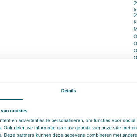
(
I
(
K
M
O
O
O
O
P
P
(
P
H
Details
P
R
P
 van cookies
P
ent en advertenties te personaliseren, om functies voor social
S
. Ook delen we informatie over uw gebruik van onze site met on
V
e. Deze partners kunnen deze gegevens combineren met andere i
V