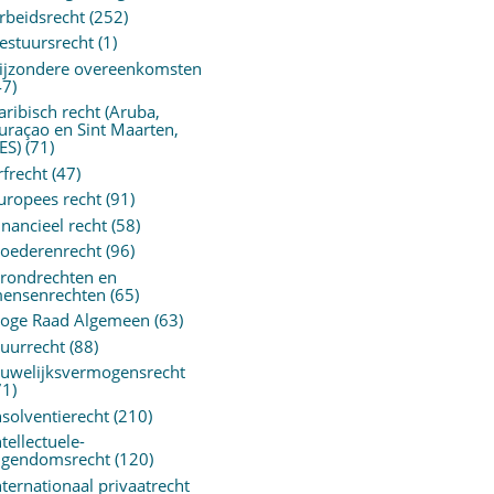
rbeidsrecht
(252)
estuursrecht
(1)
ijzondere overeenkomsten
47)
aribisch recht (Aruba,
uraçao en Sint Maarten,
ES)
(71)
rfrecht
(47)
uropees recht
(91)
inancieel recht
(58)
oederenrecht
(96)
rondrechten en
ensenrechten
(65)
oge Raad Algemeen
(63)
uurrecht
(88)
uwelijksvermogensrecht
71)
nsolventierecht
(210)
ntellectuele-
igendomsrecht
(120)
nternationaal privaatrecht