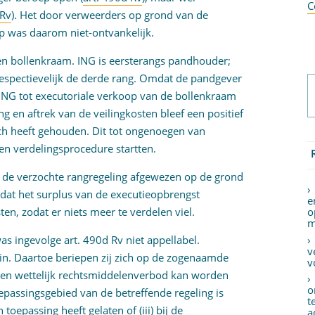
C
 Rv
). Het door verweerders op grond van de
p was daarom niet-ontvankelijk.
een bollenkraam. ING is eersterangs pandhouder;
espectievelijk de derde rang. Omdat de pandgever
 ING tot executoriale verkoop van de bollenkraam
 en aftrek van de veilingkosten bleef een positief
ich heeft gehouden. Dit tot ongenoegen van
en verdelingsprocedure startten.
s de verzochte rangregeling afgewezen op de grond
at het surplus van de executieopbrengst
e
n, zodat er niets meer te verdelen viel.
o
m
s ingevolge art. 490d Rv niet appellabel.
v
in. Daartoe beriepen zij zich op de zogenaamde
v
 een wettelijk rechtsmiddelenverbod kan worden
o
oepassingsgebied van de betreffende regeling is
t
 toepassing heeft gelaten of (iii) bij de
a