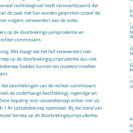
enteel rechtsbeginsel heeft veronachtzaamd dat
b
 van de zaak niet kan worden gesproken (zowel de
h
ier volgens verweerders aan de orde).
U
t
rs op de doorbrekings-jurisprudentie en
W
rechter-commissaris.
G
snog. ING klaagt dat het hof verweerders niet-
t
roep op de doorbrekingsjurisprudentie dus niet
G
atieberoep
hadden kunnen (en moeten) instellen
b
aris.
m
p dat beschikkingen van de rechter-commissaris
z
zoals de onderhavige beschikking), ingevolge art.
eze bepaling sluit cassatieberoep echter niet uit,
ub 1 Rv cassatieberoep openstaat. Bij die stand van
ntueel beroep op de doorbrekingsjurisprudentie,
A
A
s