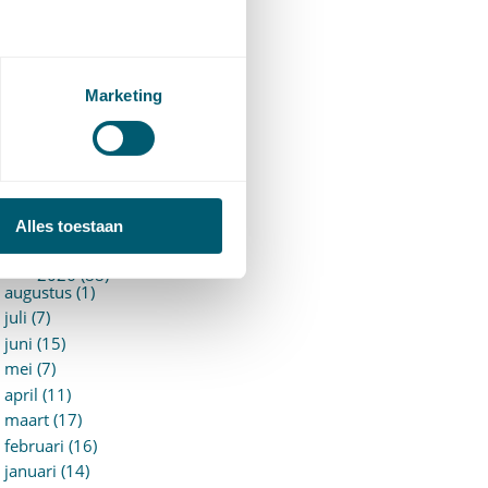
94)
ervoersrecht
(28)
erzekeringsrecht
(85)
etgeving
Marketing
assatierechtspraak
(14)
vggz – Wzd (Wet Bopz
ud)
(139)
ARCHIEF
Alles toestaan
►
2026 (88)
augustus (1)
juli (7)
juni (15)
mei (7)
april (11)
maart (17)
februari (16)
januari (14)