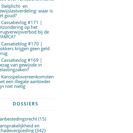
Stelplicht- en
ewijslastverdeling: waar is
et goud?
Cassatievlog #171 |
itzondering op het
erugverwijsverbod bij de
AMCA?
Cassatieblog #170 |
okkers krijgen geen geld
erug
Cassatievlog #169 |
ezag van gewijsde in
elastingzaken?
Kansspelovereenkomsten
et een illegale aanbieder
ijn niet nietig
DOSSIERS
anbestedingsrecht
(15)
ansprakelijkheid en
chadevergoeding
(342)