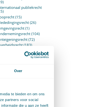
89)
nternationaal publiekrecht
25)
ooprecht
(15)
ededingingsrecht
(26)
mgevingsrecht
(1)
ndernemingsrecht
(104)
nteigeningsrecht
(72)
verheidsrecht
(183)
ensioenrecht
(27)
ersonen- en familierecht
220)
rejudiciële uitspraken
vJEU
(28)
Over
rejudiciële vragen Hoge
aad
(153)
rivacy -AVG
(5)
roces- en beslagrecht
(906)
 media te bieden en om ons
trafrecht
(12)
ze partners voor social
erbintenissenrecht
(323)
nformatie die u aan ze heeft
ermogensrecht algemeen