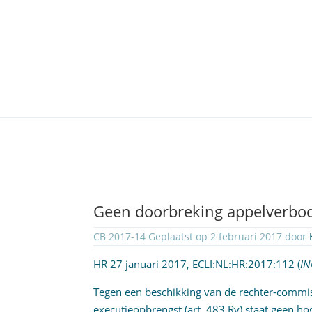
Geen doorbreking appelverbod
CB 2017-14 Geplaatst op 2 februari 2017 door
HR 27 januari 2017,
ECLI:NL:HR:2017:112
(
IN
Tegen een beschikking van de rechter-commis
executieopbrengst (
art. 483 Rv
) staat geen h