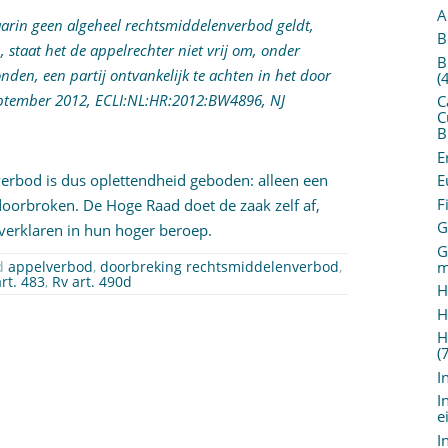
A
waarin geen algeheel rechtsmiddelenverbod geldt,
B
, staat het de appelrechter niet vrij om, onder
B
den, een partij ontvankelijk te achten in het door
(
september 2012, ECLI:NL:HR:2012:BW4896, NJ
C
C
B
E
verbod is dus oplettendheid geboden: alleen een
E
F
orbroken. De Hoge Raad doet de zaak zelf af,
G
 verklaren in hun hoger beroep.
G
m
ed
appelverbod
,
doorbreking rechtsmiddelenverbod
,
art. 483
,
Rv art. 490d
H
H
H
(
I
I
e
I