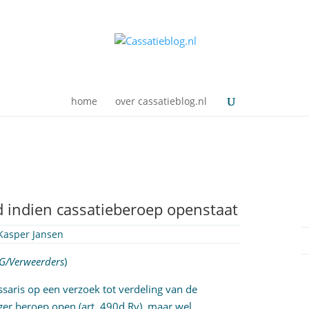
home
over cassatieblog.nl
 indien cassatieberoep openstaat
Kasper Jansen
G/Verweerders
)
saris op een verzoek tot verdeling van de
oger beroep open (
art. 490d Rv
), maar wel