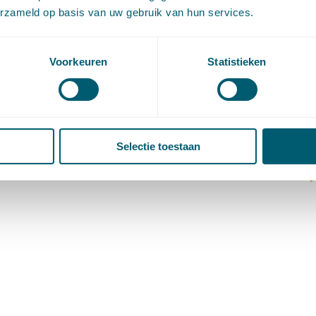
(
erzameld op basis van uw gebruik van hun services.
V
V
W
Voorkeuren
Statistieken
c
W
o
Selectie toestaan