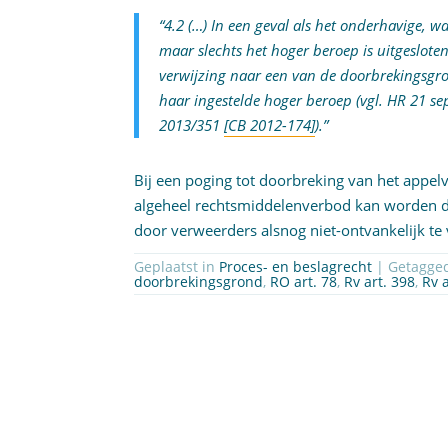
“4.2 (…) In een geval als het onderhavige, 
maar slechts het hoger beroep is uitgesloten
verwijzing naar een van de doorbrekingsgron
haar ingestelde hoger beroep (vgl. HR 21 
2013/351
[CB 2012-174]
).”
Bij een poging tot doorbreking van het appel
algeheel rechtsmiddelenverbod kan worden do
door verweerders alsnog niet-ontvankelijk te
Geplaatst in
Proces- en beslagrecht
| Getagg
doorbrekingsgrond
,
RO art. 78
,
Rv art. 398
,
Rv 