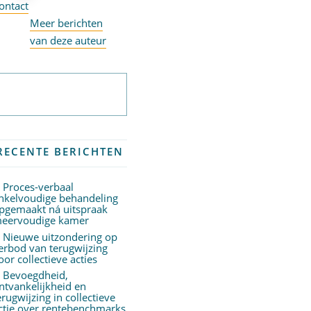
ontact
Meer berichten
van deze auteur
Abonneer op
nieuwsbrief
RECENTE BERICHTEN
Proces-verbaal
nkelvoudige behandeling
pgemaakt ná uitspraak
eervoudige kamer
Nieuwe uitzondering op
erbod van terugwijzing
oor collectieve acties
Bevoegdheid,
ntvankelijkheid en
erugwijzing in collectieve
ctie over rentebenchmarks