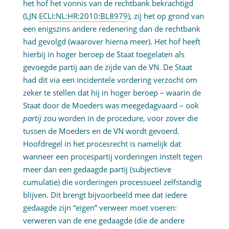
het hof het vonnis van de rechtbank bekrachtigd
(LJN
ECLI:NL:HR:2010:BL8979
), zij het op grond van
een enigszins andere redenering dan de rechtbank
had gevolgd (waarover hierna meer). Het hof heeft
hierbij in hoger beroep de Staat toegelaten als
gevoegde partij aan de zijde van de VN. De Staat
had dit via een incidentele vordering verzocht om
zeker te stellen dat hij in hoger beroep – waarin de
Staat door de Moeders was meegedagvaard – ook
partij
zou worden in de procedure, voor zover die
tussen de Moeders en de VN wordt gevoerd.
Hoofdregel in het procesrecht is namelijk dat
wanneer een procespartij vorderingen instelt tegen
meer dan een gedaagde partij (subjectieve
cumulatie) die vorderingen processueel zelfstandig
blijven. Dit brengt bijvoorbeeld mee dat iedere
gedaagde zijn “eigen” verweer moet voeren:
verweren van de ene gedaagde (die de andere