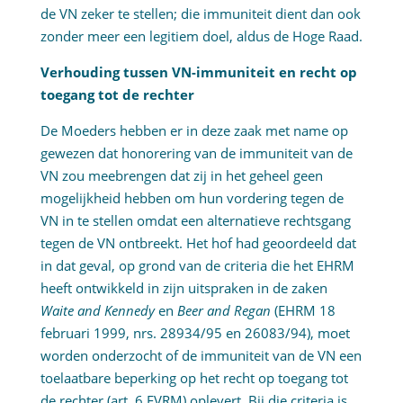
de VN zeker te stellen; die immuniteit dient dan ook
zonder meer een legitiem doel, aldus de Hoge Raad.
Verhouding tussen VN-immuniteit en recht op
toegang tot de rechter
De Moeders hebben er in deze zaak met name op
gewezen dat honorering van de immuniteit van de
VN zou meebrengen dat zij in het geheel geen
mogelijkheid hebben om hun vordering tegen de
VN in te stellen omdat een alternatieve rechtsgang
tegen de VN ontbreekt. Het hof had geoordeeld dat
in dat geval, op grond van de criteria die het EHRM
heeft ontwikkeld in zijn uitspraken in de zaken
Waite and Kennedy
en
Beer and Regan
(EHRM 18
februari 1999, nrs. 28934/95 en 26083/94), moet
worden onderzocht of de immuniteit van de VN een
toelaatbare beperking op het recht op toegang tot
de rechter (art. 6 EVRM) oplevert. Bij die criteria is