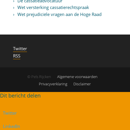
De cassatieadvocatuur
Wet versterking cassatierechtspraak
Wet prejudiciële vragen aan de Hoge Raad
Twitter
RSS
© Pels Rijcken
Algemene voorwaarden
Privacyverklaring
Disclaimer
Twitter
LinkedIn