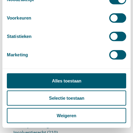
DOSSIERS
Voorkeuren
Aanbestedingsrecht
(15)
Statistieken
Aansprakelijkheid en schadevergoeding
(342)
Arbeidsrecht
(252)
Bestuursrecht
(1)
Marketing
Bijzondere overeenkomsten
(47)
Caribisch recht (Aruba, Curaçao en Sint Maarten,
BES)
(71)
Erfrecht
(47)
Alles toestaan
Europees recht
(91)
Financieel recht
(58)
Goederenrecht
(96)
Selectie toestaan
Grondrechten en mensenrechten
(65)
Hoge Raad Algemeen
(63)
Weigeren
Huurrecht
(88)
Huwelijksvermogensrecht
(71)
Insolventierecht
(210)