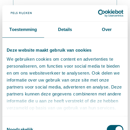
Abonneer op nieuwsbrief
RECENTE BERICHTEN
Toestemming
Details
Over
Proces-verbaal enkelvoudige behandeling
opgemaakt ná uitspraak meervoudige kamer
Deze website maakt gebruik van cookies
Nieuwe uitzondering op verbod van terugwijzing
voor collectieve acties
We gebruiken cookies om content en advertenties te
Bevoegdheid, ontvankelijkheid en terugwijzing in
personaliseren, om functies voor social media te bieden
collectieve actie over rentebenchmarks
en om ons websiteverkeer te analyseren. Ook delen we
Stelplicht- en bewijslastverdeling: waar is het
informatie over uw gebruik van onze site met onze
goud?
partners voor social media, adverteren en analyse. Deze
Cassatievlog #171 | Uitzondering op het
terugverwijsverbod bij de WAMCA?
partners kunnen deze gegevens combineren met andere
Cassatieblog #170 | Gokkers krijgen geen geld
informatie die u aan ze heeft verstrekt of die ze hebben
terug
verzameld op basis van uw gebruik van hun services.
Cassatievlog #169 | Gezag van gewijsde in
belastingzaken?
Kansspelovereenkomsten met een illegale
Toestemmingsselectie
aanbieder zijn niet nietig
Noodzakelijk