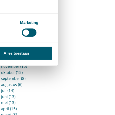
►
2026 (88)
augustus (1)
juli (7)
juni (15)
Marketing
mei (7)
april (11)
maart (17)
februari (16)
januari (14)
Alles toestaan
►
2025 (153)
december (15)
november (15)
oktober (15)
september (8)
augustus (6)
juli (14)
juni (13)
mei (13)
april (15)
maart (8)