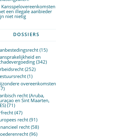
Kansspelovereenkomsten
et een illegale aanbieder
ijn niet nietig
DOSSIERS
anbestedingsrecht
(15)
ansprakelijkheid en
chadevergoeding
(342)
rbeidsrecht
(252)
estuursrecht
(1)
ijzondere overeenkomsten
47)
aribisch recht (Aruba,
uraçao en Sint Maarten,
ES)
(71)
rfrecht
(47)
uropees recht
(91)
inancieel recht
(58)
oederenrecht
(96)