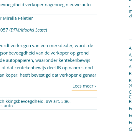
bevoegdheid verkoper nagenoeg nieuwe auto
m
z
or
Mirella Peletier
3057
(
DFM/Mobiel Lease
)
rdt verkregen van een merkdealer, wordt de
A
ngsonbevoegdheid van de verkoper op grond
A
s
ze de autopapieren, waaronder kentekenbewijs
A
et af dat kentekenbewijs deel IB op naam stond
B
n koper, heeft bevestigd dat verkoper eigenaar
B
(
C
C
chikkingsbevoegdheid
,
BW art. 3:86
,
B
s auto
E
E
F
G