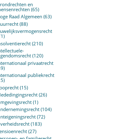
rondrechten en
ensenrechten
(65)
oge Raad Algemeen
(63)
uurrecht
(88)
uwelijksvermogensrecht
71)
nsolventierecht
(210)
ntellectuele-
igendomsrecht
(120)
nternationaal privaatrecht
89)
nternationaal publiekrecht
25)
ooprecht
(15)
ededingingsrecht
(26)
mgevingsrecht
(1)
ndernemingsrecht
(104)
nteigeningsrecht
(72)
verheidsrecht
(183)
ensioenrecht
(27)
ersonen- en familierecht