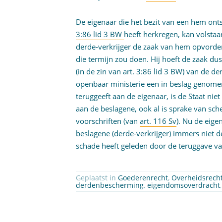
De eigenaar die het bezit van een hem ont
3:86 lid 3 BW
heeft herkregen, kan volsta
derde-verkrijger de zaak van hem opvordert
die termijn zou doen. Hij hoeft de zaak dus
(in de zin van art. 3:86 lid 3 BW) van de d
openbaar ministerie een in beslag genomen
teruggeeft aan de eigenaar, is de Staat n
aan de beslagene, ook al is sprake van sc
voorschriften (van
art. 116 Sv
). Nu de eige
beslagene (derde-verkrijger) immers niet
schade heeft geleden door de teruggave v
Geplaatst in
Goederenrecht
,
Overheidsrech
derdenbescherming
,
eigendomsoverdracht