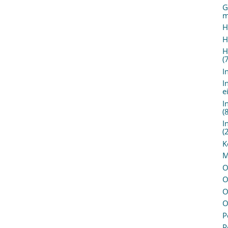
G
m
H
H
H
(
I
I
e
I
(
I
(
K
M
O
O
O
O
P
P