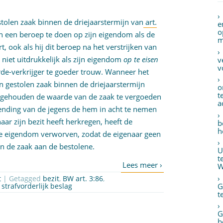
stolen zaak binnen de driejaarstermijn van
art.
e
o
an een beroep te doen op zijn eigendom als de
m
, ook als hij dit beroep na het verstrijken van
 niet uitdrukkelijk als zijn eigendom
op te eisen
v
v
erde-verkrijger te goeder trouw. Wanneer het
 gestolen zaak binnen de driejaarstermijn
o
t
iet gehouden de waarde van de zaak te vergoeden
a
hending van de jegens de hem in acht te nemen
naar zijn bezit heeft herkregen, heeft de
b
h
 de eigendom verworven, zodat de eigenaar geen
an de zaak aan de bestolene.
U
t
W
t
| Getagged
bezit
,
BW art. 3:86
,
G
,
strafvorderlijk beslag
t
G
b