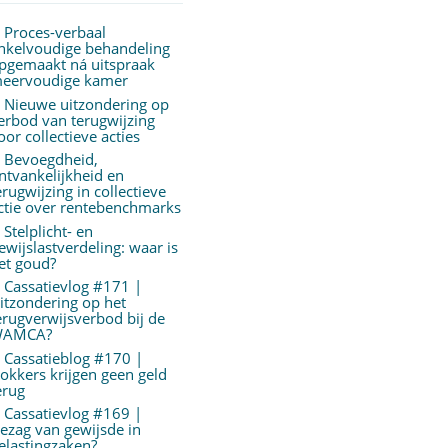
Proces-verbaal
nkelvoudige behandeling
pgemaakt ná uitspraak
eervoudige kamer
Nieuwe uitzondering op
erbod van terugwijzing
oor collectieve acties
Bevoegdheid,
ntvankelijkheid en
erugwijzing in collectieve
ctie over rentebenchmarks
Stelplicht- en
ewijslastverdeling: waar is
et goud?
Cassatievlog #171 |
itzondering op het
erugverwijsverbod bij de
AMCA?
Cassatieblog #170 |
okkers krijgen geen geld
erug
Cassatievlog #169 |
ezag van gewijsde in
elastingzaken?