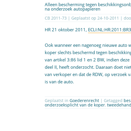
Alleen bescherming tegen beschikkingson
na onderzoek autopapieren
CB 2011-73 | Geplaatst op
24-10-2011
| do
HR 21 oktober 2011,
ECLI:NL:HR:2011:BR
Ook wanneer een nagenoeg nieuwe auto wo
koper slechts beschermd tegen beschikki
van artikel 3:86 lid 1 en 2 BW, indien de
deel II, heeft onderzocht. Daaraan doet ni
van verkoper en dat de RDW, op verzoek va
is van de auto.
Geplaatst in
Goederenrecht
| Getagged
bes
onderzoeksplicht van de koper
,
tweedehand