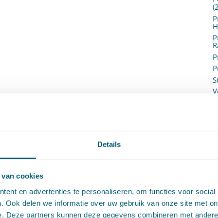
(
P
H
P
R
P
P
S
V
V
(
V
V
W
Details
c
W
o
 van cookies
ent en advertenties te personaliseren, om functies voor social
. Ook delen we informatie over uw gebruik van onze site met on
e. Deze partners kunnen deze gegevens combineren met andere i