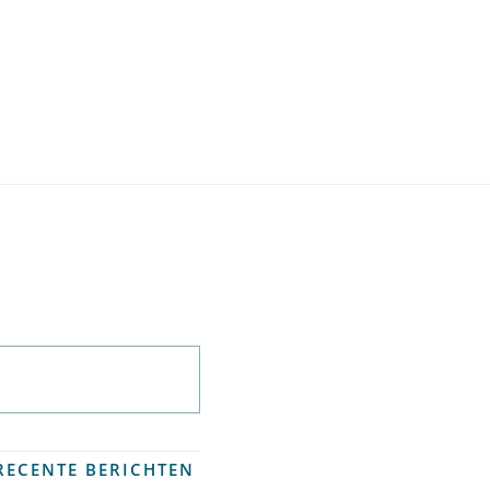
Abonneer op
nieuwsbrief
RECENTE BERICHTEN