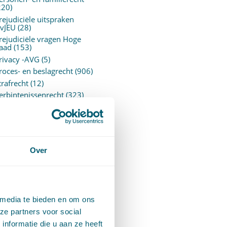
220)
rejudiciële uitspraken
vJEU
(28)
rejudiciële vragen Hoge
aad
(153)
rivacy -AVG
(5)
roces- en beslagrecht
(906)
trafrecht
(12)
erbintenissenrecht
(323)
ermogensrecht algemeen
94)
ervoersrecht
(28)
erzekeringsrecht
(85)
etgeving
Over
assatierechtspraak
(14)
vggz – Wzd (Wet Bopz
ud)
(139)
 media te bieden en om ons
ARCHIEF
ze partners voor social
nformatie die u aan ze heeft