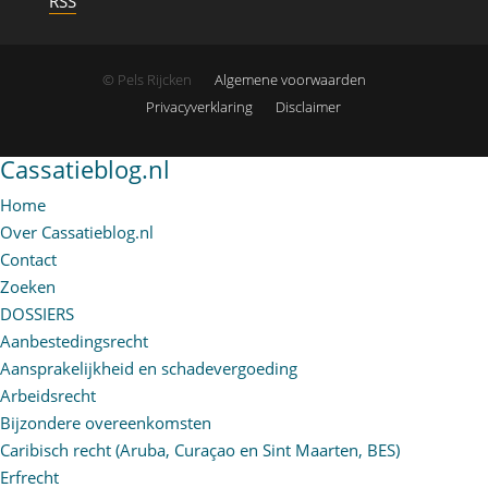
RSS
© Pels Rijcken
Algemene voorwaarden
Privacyverklaring
Disclaimer
Cassatieblog.nl
Home
Over Cassatieblog.nl
Contact
Zoeken
DOSSIERS
Aanbestedingsrecht
Aansprakelijkheid en schadevergoeding
Arbeidsrecht
Bijzondere overeenkomsten
Caribisch recht (Aruba, Curaçao en Sint Maarten, BES)
Erfrecht