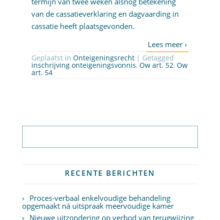
termijn van twee weken alsnog betekening
van de cassatieverklaring en dagvaarding in
cassatie heeft plaatsgevonden.
Geplaatst in
Onteigeningsrecht
| Getagged
inschrijving onteigeningsvonnis
,
Ow art. 52
,
Ow
art. 54
Abonneer op nieuwsbrief
RECENTE BERICHTEN
Proces-verbaal enkelvoudige behandeling
opgemaakt ná uitspraak meervoudige kamer
Nieuwe uitzondering op verbod van terugwijzing