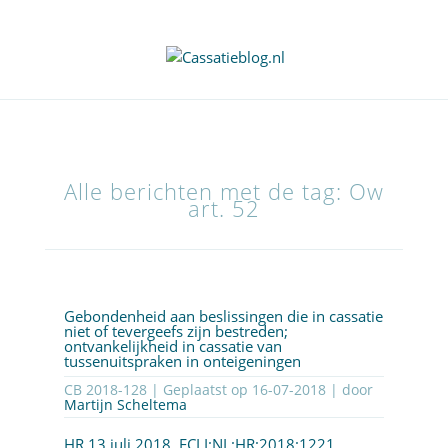
Alle berichten met de tag: Ow
art. 52
Gebondenheid aan beslissingen die in cassatie
niet of tevergeefs zijn bestreden;
ontvankelijkheid in cassatie van
tussenuitspraken in onteigeningen
CB 2018-128 | Geplaatst op
16-07-2018
| door
Martijn Scheltema
HR 13 juli 2018,
ECLI:NL:HR:2018:1221