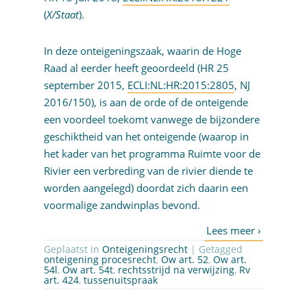
(
X/Staat
).
In deze onteigeningszaak, waarin de Hoge
Raad al eerder heeft geoordeeld (HR 25
september 2015,
ECLI:NL:HR:2015:2805
, NJ
2016/150), is aan de orde of de onteigende
een voordeel toekomt vanwege de bijzondere
geschiktheid van het onteigende (waarop in
het kader van het programma Ruimte voor de
Rivier een verbreding van de rivier diende te
worden aangelegd) doordat zich daarin een
voormalige zandwinplas bevond.
Geplaatst in
Onteigeningsrecht
| Getagged
onteigening procesrecht
,
Ow art. 52
,
Ow art.
54l
,
Ow art. 54t
,
rechtsstrijd na verwijzing
,
Rv
art. 424
,
tussenuitspraak