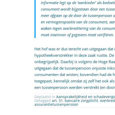
informatie legt op de ‘aanbieder’ als bedoel
consument wordt bijgestaan door een tusse
meer afgaan op de door de tussenpersoon a
en vermogenspositie van de consument, aange
waken tegen overkreditering van de consume
moet inwinnen of gegevens moet verifiëren.
Het hof was er dus terecht van uitgegaan dat 
hypotheekverstrekker in deze zaak rustte. De
onbegrijpelijk. Daarbij is volgens de Hoge R
uitgegaan dat de tussenpersoon onjuiste ink
consumenten dat wisten; bovendien had de hy
toegepast, kennelijk omdat zij zelf het ook als
een tussenpersoon werden verstrekt (en door 
Geplaatst in
Aansprakelijkheid en schadeverg
Getagged
art. 51
,
bancaire zorgplicht
,
overkred
assurantietussenpersoon