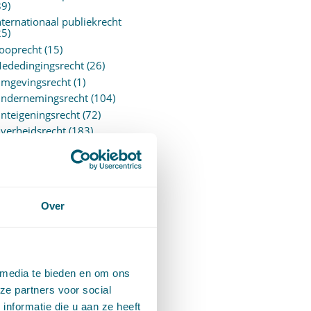
89)
nternationaal publiekrecht
25)
ooprecht
(15)
ededingingsrecht
(26)
mgevingsrecht
(1)
ndernemingsrecht
(104)
nteigeningsrecht
(72)
verheidsrecht
(183)
ensioenrecht
(27)
ersonen- en familierecht
220)
rejudiciële uitspraken
vJEU
(28)
Over
rejudiciële vragen Hoge
aad
(153)
rivacy -AVG
(5)
roces- en beslagrecht
(906)
 media te bieden en om ons
trafrecht
(12)
ze partners voor social
erbintenissenrecht
(323)
nformatie die u aan ze heeft
ermogensrecht algemeen