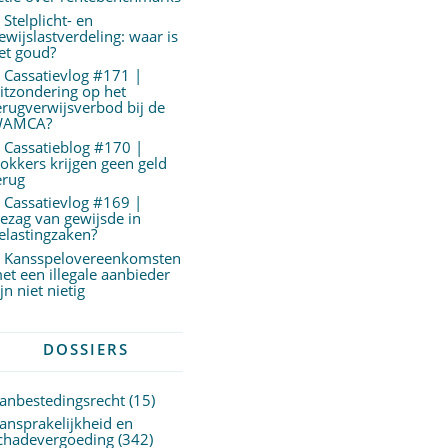
Stelplicht- en
ewijslastverdeling: waar is
et goud?
Cassatievlog #171 |
itzondering op het
erugverwijsverbod bij de
AMCA?
Cassatieblog #170 |
okkers krijgen geen geld
erug
Cassatievlog #169 |
ezag van gewijsde in
elastingzaken?
Kansspelovereenkomsten
et een illegale aanbieder
ijn niet nietig
DOSSIERS
anbestedingsrecht
(15)
ansprakelijkheid en
chadevergoeding
(342)