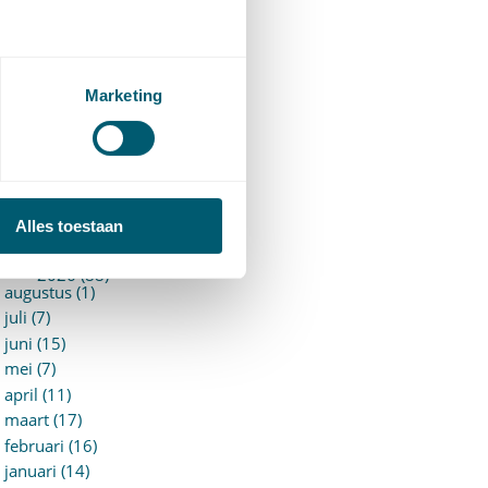
94)
ervoersrecht
(28)
erzekeringsrecht
(85)
etgeving
Marketing
assatierechtspraak
(14)
vggz – Wzd (Wet Bopz
ud)
(139)
ARCHIEF
Alles toestaan
►
2026 (88)
augustus (1)
juli (7)
juni (15)
mei (7)
april (11)
maart (17)
februari (16)
januari (14)