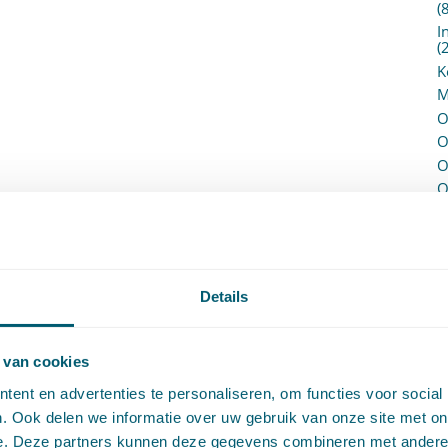
(
I
(
K
M
O
O
O
O
P
P
(
P
H
Details
P
R
P
 van cookies
P
ent en advertenties te personaliseren, om functies voor social
S
. Ook delen we informatie over uw gebruik van onze site met on
V
e. Deze partners kunnen deze gegevens combineren met andere i
V