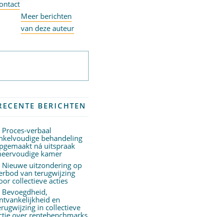
ontact
Meer berichten
van deze auteur
Abonneer op
nieuwsbrief
RECENTE BERICHTEN
Proces-verbaal
nkelvoudige behandeling
pgemaakt ná uitspraak
eervoudige kamer
Nieuwe uitzondering op
erbod van terugwijzing
oor collectieve acties
Bevoegdheid,
ntvankelijkheid en
erugwijzing in collectieve
ctie over rentebenchmarks