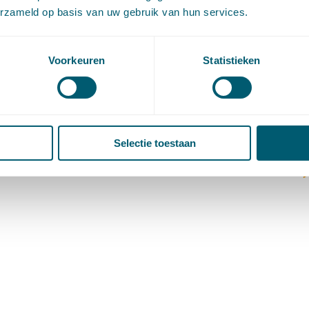
(
erzameld op basis van uw gebruik van hun services.
V
V
W
Voorkeuren
Statistieken
c
W
o
Selectie toestaan