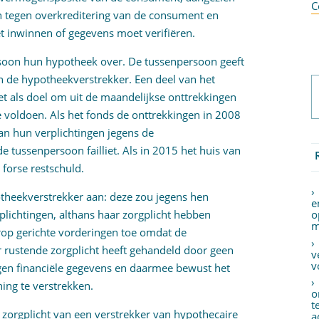
C
ken tegen overkreditering van de consument en
et inwinnen of gegevens moet verifiëren.
soon hun hypotheek over. De tussenpersoon geeft
n de hypotheekverstrekker. Een deel van het
 als doel om uit de maandelijkse onttrekkingen
e voldoen. Als het fonds de onttrekkingen in 2008
n hun verplichtingen jegens de
 tussenpersoon failliet. Als in 2015 het huis van
forse restschuld.
heekverstrekker aan: deze zou jegens hen
e
plichtingen, althans haar zorgplicht hebben
o
m
op gerichte vorderingen toe omdat de
r rustende zorgplicht heeft gehandeld door geen
v
v
agen financiële gegevens en daarmee bewust het
ing te verstrekken.
o
t
 zorgplicht van een verstrekker van hypothecaire
a