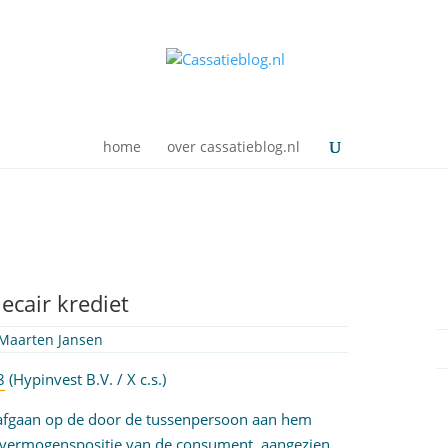
home
over cassatieblog.nl
ecair krediet
Maarten Jansen
8
(Hypinvest B.V. / X c.s.)
 afgaan op de door de tussenpersoon aan hem
n vermogenspositie van de consument, aangezien