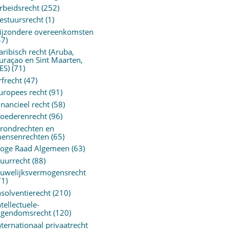
rbeidsrecht
(252)
estuursrecht
(1)
ijzondere overeenkomsten
47)
aribisch recht (Aruba,
uraçao en Sint Maarten,
ES)
(71)
rfrecht
(47)
uropees recht
(91)
inancieel recht
(58)
oederenrecht
(96)
rondrechten en
ensenrechten
(65)
oge Raad Algemeen
(63)
uurrecht
(88)
uwelijksvermogensrecht
71)
nsolventierecht
(210)
ntellectuele-
igendomsrecht
(120)
nternationaal privaatrecht