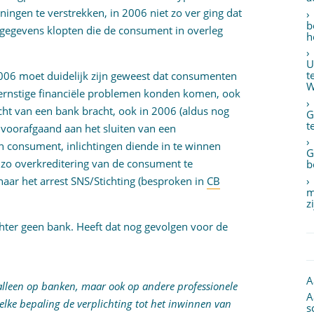
ingen te verstrekken, in 2006 niet zo ver ging dat
b
 gegevens klopten die de consument in overleg
h
U
t
2006 moet duidelijk zijn geweest dat consumenten
W
 ernstige financiële problemen konden komen, ook
icht van een bank bracht, ook in 2006 (aldus nog
G
t
 voorafgaand aan het sluiten van een
n consument, inlichtingen diende in te winnen
G
zo overkreditering van de consument te
b
aar het arrest SNS/Stichting (besproken in
CB
m
z
hter geen bank. Heeft dat nog gevolgen voor de
A
t alleen op banken, maar ook op andere professionele
A
 welke bepaling de verplichting tot het inwinnen van
s