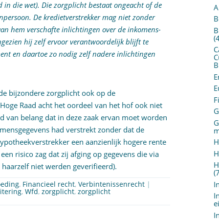
d in die wet). Die zorgplicht bestaat ongeacht of de
A
npersoon. De kredietverstrekker mag niet zonder
B
an hem verschafte inlichtingen over de inkomens-
B
(
zien hij zelf ervoor verantwoordelijk blijft te
C
nt en daartoe zo nodig zelf nadere inlichtingen
C
B
E
E
de bijzondere zorgplicht ook op de
F
 Hoge Raad acht het oordeel van het hof ook niet
G
aad van belang dat in deze zaak ervan moet worden
G
omensgegevens had verstrekt zonder dat de
m
potheekverstrekker een aanzienlijk hogere rente
H
H
 een risico zag dat zij afging op gegevens die via
H
haarzelf niet werden geverifieerd).
(
I
oeding
,
Financieel recht
,
Verbintenissenrecht
|
itering
,
Wfd
,
zorgplicht
,
zorgplicht
I
e
I