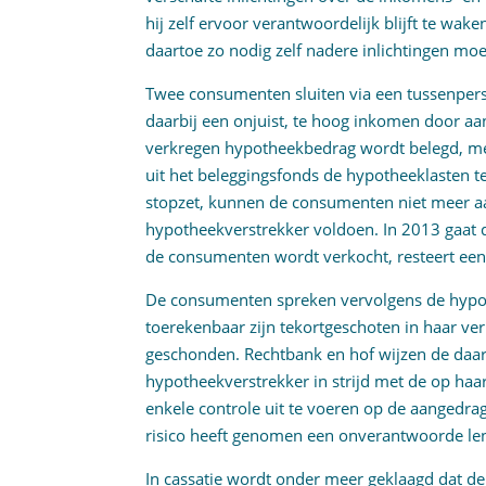
hij zelf ervoor verantwoordelijk blijft te wa
daartoe zo nodig zelf nadere inlichtingen mo
Twee consumenten sluiten via een tussenper
daarbij een onjuist, te hoog inkomen door aa
verkregen hypotheekbedrag wordt belegd, met
uit het beleggingsfonds de hypotheeklasten t
stopzet, kunnen de consumenten niet meer aa
hypotheekverstrekker voldoen. In 2013 gaat de
de consumenten wordt verkocht, resteert een 
De consumenten spreken vervolgens de hypot
toerekenbaar zijn tekortgeschoten in haar ver
geschonden. Rechtbank en hof wijzen de daar
hypotheekverstrekker in strijd met de op haa
enkele controle uit te voeren op de aangedr
risico heeft genomen een onverantwoorde len
In cassatie wordt onder meer geklaagd dat de