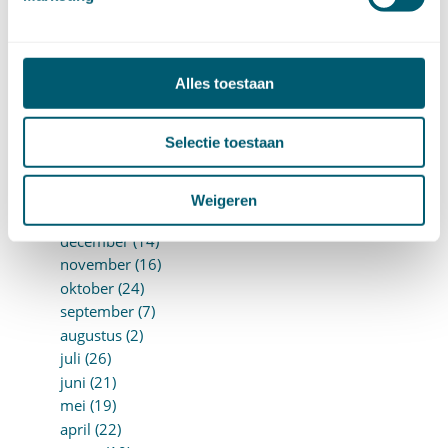
september (8)
augustus (10)
juli (10)
juni (10)
Alles toestaan
mei (14)
april (18)
Selectie toestaan
maart (10)
februari (14)
januari (24)
Weigeren
►
2018 (205)
december (14)
november (16)
oktober (24)
september (7)
augustus (2)
juli (26)
juni (21)
mei (19)
april (22)