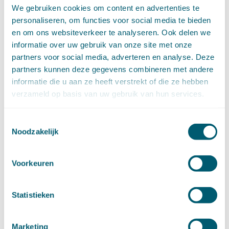
maart (14)
We gebruiken cookies om content en advertenties te
februari (11)
personaliseren, om functies voor social media te bieden
januari (15)
en om ons websiteverkeer te analyseren. Ook delen we
►
2020 (154)
informatie over uw gebruik van onze site met onze
december (6)
partners voor social media, adverteren en analyse. Deze
november (14)
partners kunnen deze gegevens combineren met andere
oktober (14)
informatie die u aan ze heeft verstrekt of die ze hebben
september (8)
verzameld op basis van uw gebruik van hun services.
augustus (2)
juli (20)
juni (14)
Toestemmingsselectie
mei (12)
Noodzakelijk
april (20)
maart (15)
Voorkeuren
februari (12)
januari (17)
►
2019 (147)
Statistieken
december (8)
november (8)
oktober (13)
Marketing