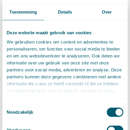
Intellectuele-eigendomsrecht
(120)
Internationaal privaatrecht
(89)
Toestemming
Details
Over
Internationaal publiekrecht
(25)
Kooprecht
(15)
Mededingingsrecht
(26)
Deze website maakt gebruik van cookies
Omgevingsrecht
(1)
We gebruiken cookies om content en advertenties te
Ondernemingsrecht
(104)
personaliseren, om functies voor social media te bieden
Onteigeningsrecht
(72)
en om ons websiteverkeer te analyseren. Ook delen we
Overheidsrecht
(183)
informatie over uw gebruik van onze site met onze
Pensioenrecht
(27)
partners voor social media, adverteren en analyse. Deze
Personen- en familierecht
(220)
partners kunnen deze gegevens combineren met andere
Prejudiciële uitspraken HvJEU
(28)
informatie die u aan ze heeft verstrekt of die ze hebben
Prejudiciële vragen Hoge Raad
(153)
verzameld op basis van uw gebruik van hun services.
Privacy -AVG
(5)
Proces- en beslagrecht
(906)
Toestemmingsselectie
Strafrecht
(12)
Noodzakelijk
Verbintenissenrecht
(323)
Vermogensrecht algemeen
(94)
Vervoersrecht
(28)