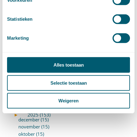
Voorkeuren
Verzekeringsrecht
(85)
Wetgeving cassatierechtspraak
(14)
Wvggz – Wzd (Wet Bopz oud)
(139)
Statistieken
ARCHIEF
Marketing
►
2026 (88)
augustus (1)
juli (7)
Alles toestaan
juni (15)
mei (7)
Selectie toestaan
april (11)
maart (17)
februari (16)
Weigeren
januari (14)
►
2025 (153)
december (15)
november (15)
oktober (15)