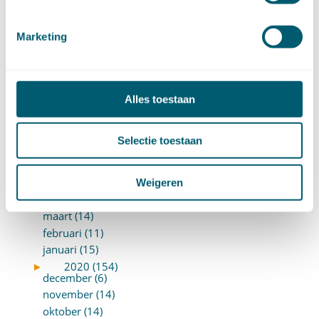
maart (16)
februari (19)
Marketing
januari (15)
►
2021 (123)
december (15)
november (9)
oktober (13)
Alles toestaan
september (4)
augustus (7)
Selectie toestaan
juli (4)
juni (14)
mei (6)
Weigeren
april (11)
maart (14)
februari (11)
januari (15)
►
2020 (154)
december (6)
november (14)
oktober (14)