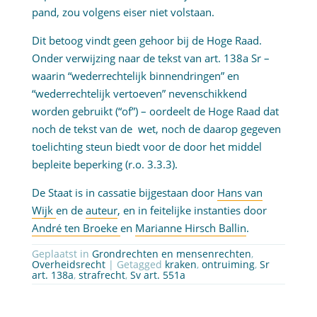
pand, zou volgens eiser niet volstaan.
Dit betoog vindt geen gehoor bij de Hoge Raad.
Onder verwijzing naar de tekst van art. 138a Sr –
waarin “wederrechtelijk binnendringen” en
“wederrechtelijk vertoeven” nevenschikkend
worden gebruikt (“of”) – oordeelt de Hoge Raad dat
noch de tekst van de wet, noch de daarop gegeven
toelichting steun biedt voor de door het middel
bepleite beperking (r.o. 3.3.3).
De Staat is in cassatie bijgestaan door
Hans van
Wijk
en de
auteur
, en in feitelijke instanties door
André ten Broeke
en
Marianne Hirsch Ballin
.
Geplaatst in
Grondrechten en mensenrechten
,
Overheidsrecht
| Getagged
kraken
,
ontruiming
,
Sr
art. 138a
,
strafrecht
,
Sv art. 551a