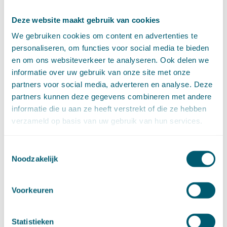
september (14)
augustus (9)
Deze website maakt gebruik van cookies
juli (19)
We gebruiken cookies om content en advertenties te
juni (21)
personaliseren, om functies voor social media te bieden
mei (9)
en om ons websiteverkeer te analyseren. Ook delen we
april (13)
informatie over uw gebruik van onze site met onze
maart (17)
partners voor social media, adverteren en analyse. Deze
februari (16)
partners kunnen deze gegevens combineren met andere
januari (14)
informatie die u aan ze heeft verstrekt of die ze hebben
►
2022 (168)
verzameld op basis van uw gebruik van hun services.
december (13)
november (18)
oktober (15)
Toestemmingsselectie
september (12)
Noodzakelijk
augustus (4)
juli (16)
Voorkeuren
juni (16)
mei (11)
april (13)
Statistieken