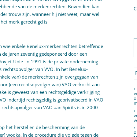
hebbende van de merkenrechten. Bovendien kan
C
der trouw zijn, wanneer hij niet weet, maar wel
 het merk gerechtigd is.
aan wie enkele Benelux-merkenrechten betreffende
 de jaren zeventig gedeponeerd door een
ovjet-Unie. In 1991 is de private onderneming
ls rechtsopvolger van VVO. In het Benelux-
enkele van) de merkrechten zijn overgegaan van
oor (een rechtsopvolger van) VAO verkocht aan
sprake is geweest van een rechtsgeldige verkrijging
e
o
VVO indertijd rechtsgeldig is geprivatiseerd in VAO.
m
rechtsopvolger van VAO aan Spirits is in 2000
v
v
 op het herstel en de bescherming van de
o
er) wodka. In de procedure die volgde tegen de