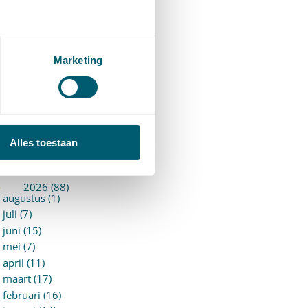
ermogensrecht algemeen
94)
ervoersrecht
(28)
erzekeringsrecht
(85)
Marketing
etgeving
assatierechtspraak
(14)
vggz – Wzd (Wet Bopz
ud)
(139)
Alles toestaan
ARCHIEF
►
2026 (88)
augustus (1)
juli (7)
juni (15)
mei (7)
april (11)
maart (17)
februari (16)