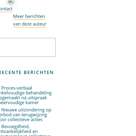
ontact
Meer berichten
van deze auteur
Abonneer op
nieuwsbrief
RECENTE BERICHTEN
Proces-verbaal
nkelvoudige behandeling
pgemaakt ná uitspraak
eervoudige kamer
Nieuwe uitzondering op
erbod van terugwijzing
oor collectieve acties
Bevoegdheid,
ntvankelijkheid en