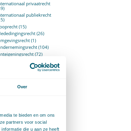
nternationaal privaatrecht
89)
nternationaal publiekrecht
25)
ooprecht
(15)
ededingingsrecht
(26)
mgevingsrecht
(1)
ndernemingsrecht
(104)
nteigeningsrecht
(72)
verheidsrecht
(183)
ensioenrecht
(27)
ersonen- en familierecht
220)
rejudiciële uitspraken
Over
vJEU
(28)
rejudiciële vragen Hoge
aad
(153)
rivacy -AVG
(5)
 media te bieden en om ons
roces- en beslagrecht
(906)
ze partners voor social
trafrecht
(12)
nformatie die u aan ze heeft
erbintenissenrecht
(323)