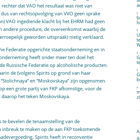
t
a
 rechter dat VAO het resultaat was niet van
t dus van rechtsopvolging van VVO geen sprake
b
an) VAO ingediende klacht bij het EHRM had geen
h
een andere procedure, de overeenkomst waarbij de
U
rroepelijk geworden uitspraak) nietig verklaard.
t
W
che Federatie opgerichte staatsonderneming en in
G
 onderneming heeft onder meer ten doel het
t
 de Russische Federatie op alcoholische producten.
rin de (volgens Spirits op grond van haar
G
b
“Stolichnaya” en “Moskovskaya” zijn opgenomen.
 op een grote partij van FKP afkomstige, voor de
m
t daarop het teken Moskovskaya.
z
s te bevelen de tenaamstelling van de
den inbreuk te maken op de aan FKP toekomende
A
adevergoeding. Spirits heeft in reconventie
A