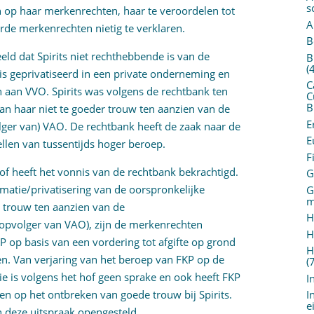
s
 op haar merkenrechten, haar te veroordelen tot
A
de merkenrechten nietig te verklaren.
B
eld dat Spirits niet rechthebbende is van de
B
(
is geprivatiseerd in een private onderneming en
C
 aan VVO. Spirits was volgens de rechtbank ten
C
B
an haar niet te goeder trouw ten aanzien van de
E
ger van) VAO. De rechtbank heeft de zaak naar de
E
ellen van tussentijds hoger beroep.
F
 hof heeft het vonnis van de rechtbank bekrachtigd.
G
matie/privatisering van de oorspronkelijke
G
m
r trouw ten aanzien van de
H
opvolger van VAO), zijn de merkenrechten
H
P op basis van een vordering tot afgifte op grond
H
. Van verjaring van het beroep van FKP op de
(
ie is volgens het hof geen sprake en ook heeft FKP
I
en op het ontbreken van goede trouw bij Spirits.
I
e
n deze uitspraak opengesteld.