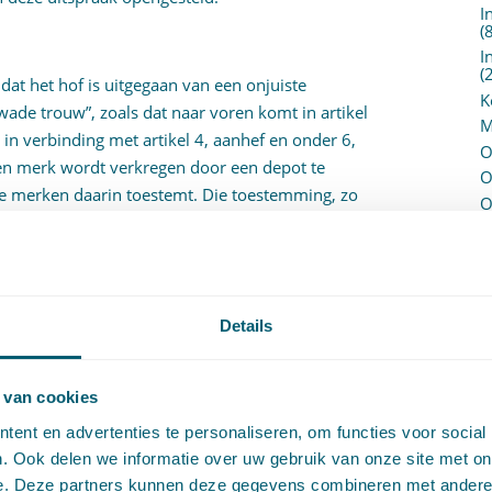
I
(
I
(
 dat het hof is uitgegaan van een onjuiste
K
wade trouw”, zoals dat naar voren komt in artikel
M
n verbinding met artikel 4, aanhef en onder 6,
O
een merk wordt verkregen door een depot te
O
e merken daarin toestemt. Die toestemming, zo
O
ijk te zijn gegeven. In het onderhavige geval zou
O
, in die zin dat zij wist van het depot en
P
rdeelt dat het onderdeel faalt:
P
(
P
Details
H
mming” volgens de laatstgenoemde bepaling dient te
P
dan enkel gedogen, en dat die toestemming dienst
R
 deposant op te heffen, hetgeen erop wijst dat die
 van cookies
P
zal moeten zijn.”
ent en advertenties te personaliseren, om functies voor social
P
. Ook delen we informatie over uw gebruik van onze site met on
S
zich heeft verenigd met het oordeel van de
e. Deze partners kunnen deze gegevens combineren met andere i
V