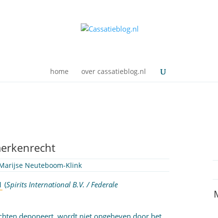
home
over cassatieblog.nl
merkenrecht
Marijse Neuteboom-Klink
1
(
Spirits International B.V. / Federale
hten deponeert, wordt niet opgeheven door het