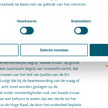
erzameld op basis van uw gebruik van hun services.
zijn positie en betrokkenheid bij de overdracht
V
(
ebben omtrent de rechtmatigheid van de
V
depot te kwader trouw is verricht. Het hof zou
V
Voorkeuren
Statistieken
sopvatting, omdat voor kwade trouw vereist zou
W
uleuze inbezitneming met de daadwerkelijke
c
id daarvan. Het ontbreken van goede trouw,
W
o
rtikel 4, aanhef en onder 6, BMW mee.
Selectie toestaan
 onderdeel voorop dat, voor de vraag of sprake is
et beslissend is welke inhoud aan dit begrip wordt
merkenrechtelijke begrip “kwade trouw” op grond
een autonoom begrip van Unierecht vormt, dat
resten van het Hof van Justitie van de EU
i
) volgt dat bij de beantwoording van de vraag of
, acht moet worden geslagen op de
 dat onder omstandigheden ook van kwade trouw
aar wel behoort te weten dat een derde tot het
dus de Hoge Raad, de door het onderdeel bepleite