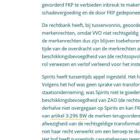
gevorderd FKP te verbieden inbreuk te maken
schadevergoeding en de door FKP gedeponeer
De rechtbank heeft, bij tussenvonnis, geoorde
merkenrechten, omdat VVO niet rechtsgeldig 
de merkenrechten dus zijn blijven toebehoren
tijde van de overdracht van de merkrechten a
beschikkingsbevoegdheid van (de rechtsopvol
rol verwezen en verlof verleend voor het inst
Spirits heeft tussentijds appel ingesteld. Het
Volgens het hof was geen sprake van transfor
staatsonderneming, was Spirits niet te goede
beschikkingsbevoegdheid van ZAO (de rechts
derhalve niet overgegaan op Spirits en kan FK
van
artikel 3:296 BW
de merken terugvorderen
afwezigheid van de rechtsgeldige transformat
niet haar recht verwerkt om een beroep te do
Het hof heeft tussentijds cassatieberoep tege