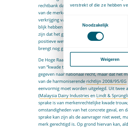
verstrekt of die ze hebben v
rechtbank dat de directeur van ZAO, gelet op 
van de merken, gerede twijfel had moeten h
Toestemmingsselectie
verkrijging van de merken en dat daarom het 
Noodzakelijk
blijk hebben gegeven van een onjuiste recht
zijn dat het gaat om een opzettelijke, fraud
positieve wetenschap van de onrechtmatighe
brengt nog geen kwade trouw in de zin van a
Weigeren
De Hoge Raad stelt bij de beoordeling van dit
van “kwade trouw” in de zin van dit artikel ni
gegeven naar nationaal recht, maar dat het 
van de harmoniserende
richtlijn 2008/95/EG
eenvormig moet worden uitgelegd. Uit twee ar
(
Malaysia Dairy Industries
en
Lindt & Sprüngl
sprake is van merkenrechtelijke kwade trouw
omstandigheden van het concrete geval, en
sprake kan zijn als de aanvrager niet weet, m
merk gerechtigd is. Op grond hiervan kan, al