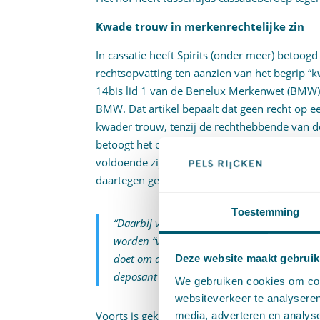
Kwade trouw in merkenrechtelijke zin
In cassatie heeft Spirits (onder meer) betoogd
rechtsopvatting ten aanzien van het begrip “k
14bis lid 1 van de Benelux Merkenwet (BMW) i
BMW. Dat artikel bepaalt dat geen recht op 
kwader trouw, tenzij de rechthebbende van d
betoogt het onderdeel, behoeft niet uitdrukkel
voldoende zijn dat VVO met het depot instemde
daartegen geen bezwaar had. De Hoge Raad oo
Toestemming
“Daarbij verdient opmerking dat de “toeste
worden “verleend”, hetgeen duidt op meer 
doet om de (subjectieve) kwade trouw van de
Deze website maakt gebruik
deposant van de toestemming op de hoogte 
We gebruiken cookies om cont
websiteverkeer te analyseren
Voorts is geklaagd tegen het feit dat het hof 
media, adverteren en analys