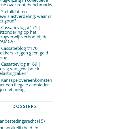
erugwijzing in collectieve
ctie over rentebenchmarks
Stelplicht- en
ewijslastverdeling: waar is
et goud?
Cassatievlog #171 |
itzondering op het
erugverwijsverbod bij de
AMCA?
Cassatieblog #170 |
okkers krijgen geen geld
erug
Cassatievlog #169 |
ezag van gewijsde in
elastingzaken?
Kansspelovereenkomsten
et een illegale aanbieder
ijn niet nietig
DOSSIERS
anbestedingsrecht
(15)
ansprakelijkheid en