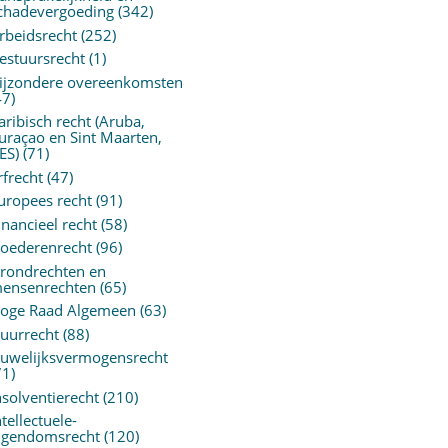
chadevergoeding
(342)
rbeidsrecht
(252)
estuursrecht
(1)
ijzondere overeenkomsten
47)
aribisch recht (Aruba,
uraçao en Sint Maarten,
ES)
(71)
rfrecht
(47)
uropees recht
(91)
inancieel recht
(58)
oederenrecht
(96)
rondrechten en
ensenrechten
(65)
oge Raad Algemeen
(63)
uurrecht
(88)
uwelijksvermogensrecht
71)
nsolventierecht
(210)
ntellectuele-
igendomsrecht
(120)