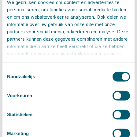
We gebruiken cookies om content en advertenties te
februari (11)
personaliseren, om functies voor social media te bieden
januari (15)
en om ons websiteverkeer te analyseren. Ook delen we
►
2020 (154)
december (6)
informatie over uw gebruik van onze site met onze
november (14)
partners voor social media, adverteren en analyse. Deze
oktober (14)
partners kunnen deze gegevens combineren met andere
september (8)
informatie die u aan ze heeft verstrekt of die ze hebben
augustus (2)
verzameld op basis van uw gebruik van hun services.
juli (20)
juni (14)
Toestemmingsselectie
mei (12)
Noodzakelijk
april (20)
maart (15)
februari (12)
Voorkeuren
januari (17)
►
2019 (147)
Statistieken
december (8)
november (8)
oktober (13)
Marketing
september (8)