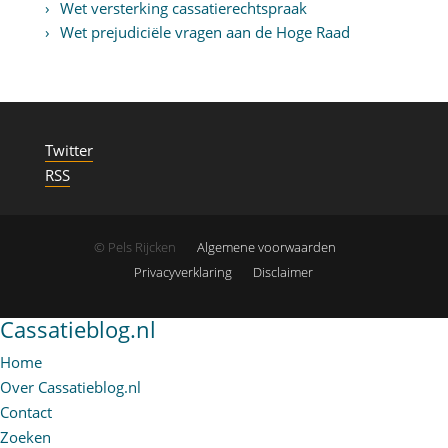
Wet versterking cassatierechtspraak
Wet prejudiciële vragen aan de Hoge Raad
Twitter
RSS
© Pels Rijcken
Algemene voorwaarden
Privacyverklaring
Disclaimer
Cassatieblog.nl
Home
Over Cassatieblog.nl
Contact
Zoeken