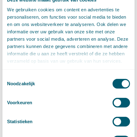
april (11)
We gebruiken cookies om content en advertenties te
maart (14)
personaliseren, om functies voor social media te bieden
februari (11)
en om ons websiteverkeer te analyseren. Ook delen we
januari (15)
informatie over uw gebruik van onze site met onze
►
2020 (154)
december (6)
partners voor social media, adverteren en analyse. Deze
november (14)
partners kunnen deze gegevens combineren met andere
oktober (14)
informatie die u aan ze heeft verstrekt of die ze hebben
september (8)
verzameld op basis van uw gebruik van hun services.
augustus (2)
juli (20)
Toestemmingsselectie
juni (14)
Noodzakelijk
mei (12)
april (20)
maart (15)
Voorkeuren
februari (12)
januari (17)
Statistieken
►
2019 (147)
december (8)
november (8)