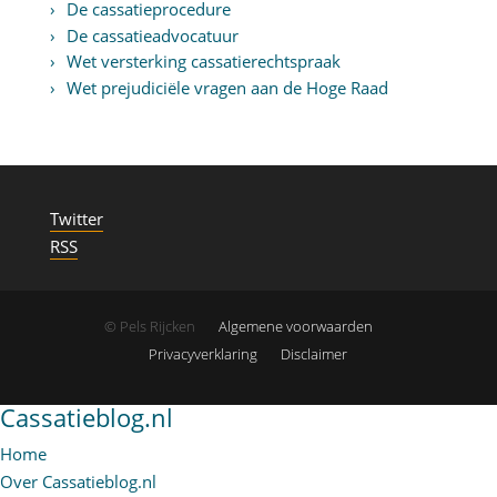
De cassatieprocedure
De cassatieadvocatuur
Wet versterking cassatierechtspraak
Wet prejudiciële vragen aan de Hoge Raad
Twitter
RSS
© Pels Rijcken
Algemene voorwaarden
Privacyverklaring
Disclaimer
Cassatieblog.nl
Home
Over Cassatieblog.nl