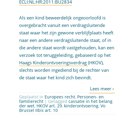
ECLI:NL:HR:2011:BU2834
Als een kind beweerdelijk ongeoorloofd is
overgebracht vanuit een verdragsluitende
staat waar het zijn gewone verblijfplaats heeft
naar een andere verdragsluitende staat, of in
die andere staat wordt vastgehouden, kan een
verzoek tot teruggeleiding, gebaseerd op het
Haags Kinderontvoeringsverdrag
(HKOV),
slechts worden ingediend bij de rechter van
de staat waar het kind zich bevindt.
Geplaatst in
Europees recht
,
Personen- en
familierecht
| Getagged
cassatie in het belang
der wet
,
HKOV art. 29
,
kinderontvoering
,
Vo
Brussel IIbis art. 10