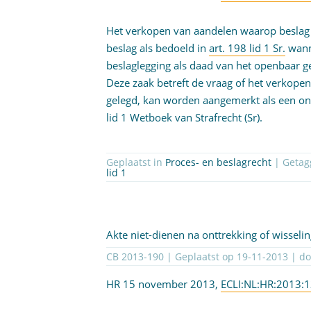
Het verkopen van aandelen waarop beslag is
beslag als bedoeld in
art. 198 lid 1 Sr.
wann
beslaglegging als daad van het openbaar g
Deze zaak betreft de vraag of het verkope
gelegd, kan worden aangemerkt als een ontt
lid 1 Wetboek van Strafrecht (Sr).
Geplaatst in
Proces- en beslagrecht
| Geta
lid 1
Akte niet-dienen na onttrekking of wisseli
CB 2013-190 | Geplaatst op
19-11-2013
| d
HR 15 november 2013,
ECLI:NL:HR:2013: