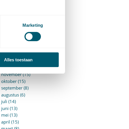
►
2026 (88)
augustus (1)
juli (7)
juni (15)
Marketing
mei (7)
april (11)
maart (17)
februari (16)
januari (14)
Alles toestaan
►
2025 (153)
december (15)
november (15)
oktober (15)
september (8)
augustus (6)
juli (14)
juni (13)
mei (13)
april (15)
maart (8)