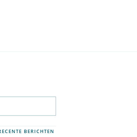
Abonneer op
nieuwsbrief
RECENTE BERICHTEN