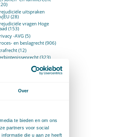
220)
rejudiciële uitspraken
vJEU
(28)
rejudiciële vragen Hoge
aad
(153)
rivacy -AVG
(5)
roces- en beslagrecht
(906)
trafrecht
(12)
erbintenissenrecht
(323)
ermogensrecht algemeen
94)
ervoersrecht
(28)
erzekeringsrecht
(85)
etgeving
Over
assatierechtspraak
(14)
vggz – Wzd (Wet Bopz
ud)
(139)
 media te bieden en om ons
ARCHIEF
ze partners voor social
nformatie die u aan ze heeft