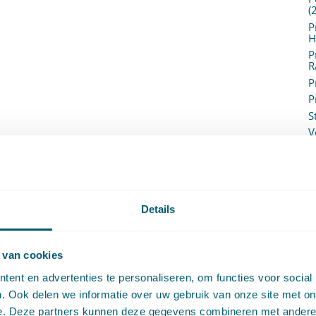
(
P
H
P
R
P
P
S
V
V
(
V
V
W
Details
c
W
o
 van cookies
ent en advertenties te personaliseren, om functies voor social
. Ook delen we informatie over uw gebruik van onze site met on
e. Deze partners kunnen deze gegevens combineren met andere i