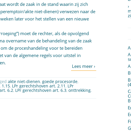
at wordt de zaak in de stand waarin zij zich
m
ijperemptoir/akte niet-dienen) verwezen naar de
z
weken later voor het stellen van een nieuwe
erroeping”) moet de rechter, als de opvolgend
ij na overname van de behandeling van de zaak
A
 om de proceshandeling voor te bereiden
A
et van de algemene regels voor uitstel in
s
nen.
A
B
B
gged
akte niet-dienen
,
goede procesorde
,
(
. 1.15
,
LPr gerechtshoven art. 2.11
,
LPr
rt. 6.2
,
LPr gerechtshoven art. 6.3
,
onttrekking
,
C
C
B
E
E
F
G