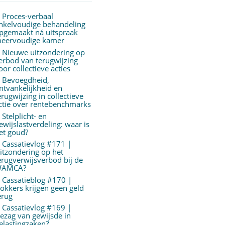
Proces-verbaal
nkelvoudige behandeling
pgemaakt ná uitspraak
eervoudige kamer
Nieuwe uitzondering op
erbod van terugwijzing
oor collectieve acties
Bevoegdheid,
ntvankelijkheid en
erugwijzing in collectieve
ctie over rentebenchmarks
Stelplicht- en
ewijslastverdeling: waar is
et goud?
Cassatievlog #171 |
itzondering op het
erugverwijsverbod bij de
AMCA?
Cassatieblog #170 |
okkers krijgen geen geld
erug
Cassatievlog #169 |
ezag van gewijsde in
elastingzaken?