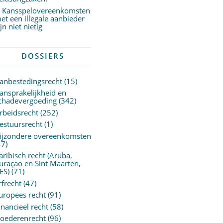
Kansspelovereenkomsten
et een illegale aanbieder
ijn niet nietig
DOSSIERS
anbestedingsrecht
(15)
ansprakelijkheid en
chadevergoeding
(342)
rbeidsrecht
(252)
estuursrecht
(1)
ijzondere overeenkomsten
47)
aribisch recht (Aruba,
uraçao en Sint Maarten,
ES)
(71)
rfrecht
(47)
uropees recht
(91)
inancieel recht
(58)
oederenrecht
(96)