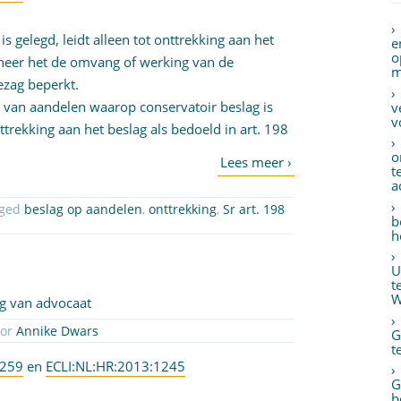
 gelegd, leidt alleen tot onttrekking aan het
e
o
eer het de omvang of werking van de
m
ezag beperkt.
n van aandelen waarop conservatoir beslag is
v
v
rekking aan het beslag als bedoeld in art. 198
o
t
a
gged
beslag op aandelen
,
onttrekking
,
Sr art. 198
b
h
U
t
W
ng van advocaat
oor
Annike Dwars
G
t
1259
en
ECLI:NL:HR:2013:1245
G
b