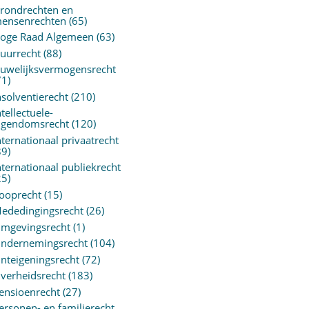
rondrechten en
ensenrechten
(65)
oge Raad Algemeen
(63)
uurrecht
(88)
uwelijksvermogensrecht
71)
nsolventierecht
(210)
ntellectuele-
igendomsrecht
(120)
nternationaal privaatrecht
89)
nternationaal publiekrecht
25)
ooprecht
(15)
ededingingsrecht
(26)
mgevingsrecht
(1)
ndernemingsrecht
(104)
nteigeningsrecht
(72)
verheidsrecht
(183)
ensioenrecht
(27)
ersonen- en familierecht