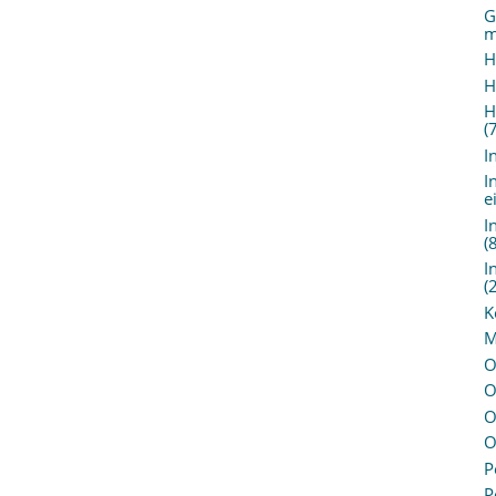
G
m
H
H
H
(
I
I
e
I
(
I
(
K
M
O
O
O
O
P
P