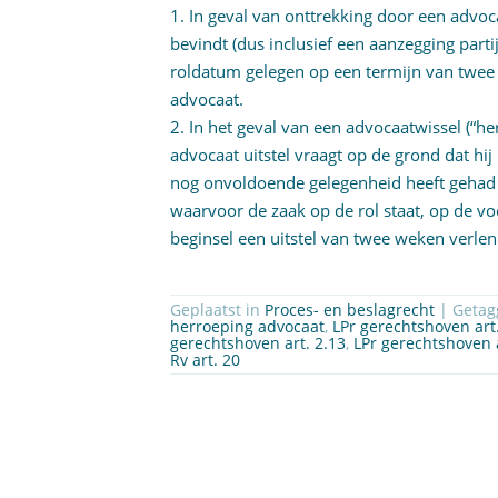
1. In geval van onttrekking door een advoca
bevindt (dus inclusief een aanzegging part
roldatum gelegen op een termijn van twee 
advocaat.
2. In het geval van een advocaatwissel (“h
advocaat uitstel vraagt op de grond dat h
nog onvoldoende gelegenheid heeft gehad
waarvoor de zaak op de rol staat, op de vo
beginsel een uitstel van twee weken verle
Geplaatst in
Proces- en beslagrecht
| Geta
herroeping advocaat
,
LPr gerechtshoven art
gerechtshoven art. 2.13
,
LPr gerechtshoven a
Rv art. 20