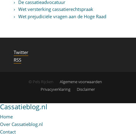
De cassatieadvocatuur
Wet versterking cassatierechtspraak
Wet prejudiciële vragen aan de Hoge Raad
Twitter
RSS
© Pels Rijcken
Algemene voorwaarden
Privacyverklaring
Disclaimer
Cassatieblog.nl
Home
Over Cassatieblog.nl
Contact