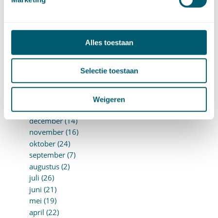
september (8)
augustus (10)
juli (10)
Alles toestaan
juni (10)
mei (14)
april (18)
Selectie toestaan
maart (10)
februari (14)
Weigeren
januari (24)
►
2018 (205)
december (14)
november (16)
oktober (24)
september (7)
augustus (2)
juli (26)
juni (21)
mei (19)
april (22)