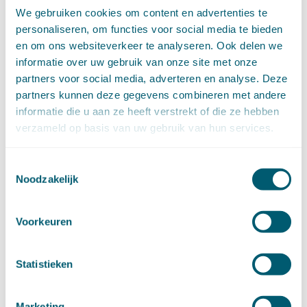
maart (14)
We gebruiken cookies om content en advertenties te
februari (11)
personaliseren, om functies voor social media te bieden
januari (15)
en om ons websiteverkeer te analyseren. Ook delen we
►
2020 (154)
informatie over uw gebruik van onze site met onze
december (6)
partners voor social media, adverteren en analyse. Deze
november (14)
partners kunnen deze gegevens combineren met andere
oktober (14)
informatie die u aan ze heeft verstrekt of die ze hebben
september (8)
verzameld op basis van uw gebruik van hun services.
augustus (2)
juli (20)
juni (14)
Toestemmingsselectie
Noodzakelijk
mei (12)
april (20)
maart (15)
Voorkeuren
februari (12)
januari (17)
►
2019 (147)
Statistieken
december (8)
november (8)
oktober (13)
Marketing