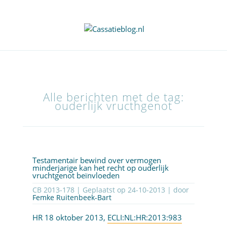
Alle berichten met de tag:
ouderlijk vructhgenot
Testamentair bewind over vermogen
minderjarige kan het recht op ouderlijk
vruchtgenot beïnvloeden
CB 2013-178 | Geplaatst op
24-10-2013
| door
Femke Ruitenbeek-Bart
HR 18 oktober 2013,
ECLI:NL:HR:2013:983