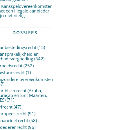
Kansspelovereenkomsten
et een illegale aanbieder
ijn niet nietig
DOSSIERS
anbestedingsrecht
(15)
ansprakelijkheid en
chadevergoeding
(342)
rbeidsrecht
(252)
estuursrecht
(1)
ijzondere overeenkomsten
47)
aribisch recht (Aruba,
uraçao en Sint Maarten,
ES)
(71)
rfrecht
(47)
uropees recht
(91)
inancieel recht
(58)
oederenrecht
(96)