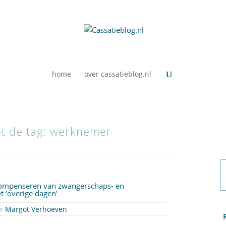
home
over cassatieblog.nl
et de tag: werknemer
compenseren van zwangerschaps- en
t ‘overige dagen’
or
Margot Verhoeven