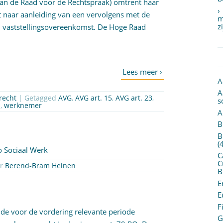
an de Raad voor de Rechtspraak) omtrent haar
t naar aanleiding van een vervolgens met de
m
z
 vaststellingsovereenkomst. De Hoge Raad
A
A
recht
| Getagged
AVG
,
AVG art. 15
,
AVG art. 23
,
s
1
,
werknemer
A
B
B
(
ao Sociaal Werk
C
C
or
Berend-Bram Heinen
B
E
E
F
 de voor de vordering relevante periode
G