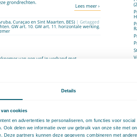
deze grondrechten.
(
P
H
(Aruba, Curaçao en Sint Maarten, BES)
| Getagged
P
hten
,
GW art. 10
,
GW art. 11
,
horizontale werking
,
R
emer
P
P
S
V
erknemer van een vof in verband met
V
(
or
Floor Veldhuis
V
V
W
Details
c
ad de vragen van de rechtbank Overijssel over
W
o
n een vof (in faillissement). Als een vof een
 van cookies
uit, dan geldt dat als een
ent en advertenties te personaliseren, om functies voor social
 vennoten. Een werknemer van een vof (of na
. Ook delen we informatie over uw gebruik van onze site met on
dsovereenkomst voortspruitende vorderingen
e. Deze partners kunnen deze gegevens combineren met andere i