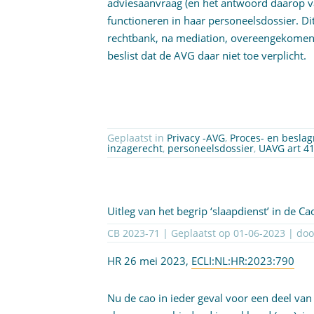
adviesaanvraag (en het antwoord daarop v
functioneren in haar personeelsdossier. Di
rechtbank, na mediation, overeengekomen
beslist dat de AVG daar niet toe verplicht.
Geplaatst in
Privacy -AVG
,
Proces- en beslag
inzagerecht
,
personeelsdossier
,
UAVG art 4
Uitleg van het begrip ‘slaapdienst’ in de C
CB 2023-71 | Geplaatst op
01-06-2023
| do
HR 26 mei 2023,
ECLI:NL:HR:2023:790
Nu de cao in ieder geval voor een deel van