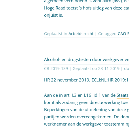
algemeen verbindend is verklaard (avv), is 
Hoge Raad toetst ’s hofs uitleg van deze ca
onjuist is.
Geplaatst in
Arbeidsrecht
| Getagged
CAO S
Alcohol- en drugstesten door werkgever v
CB 2019-139 | Geplaatst op
28-11-2019
| d
HR 22 november 2019,
ECLI:NL:HR:2019:
Aan de in art. I.3 en I.16 lid 1 van de
Staat
komt als zodanig geen directe werking toe
Beperkingen van de uitoefening van deze 
partijen worden overeengekomen. De door
werknemer aan de werkgever toestemming g