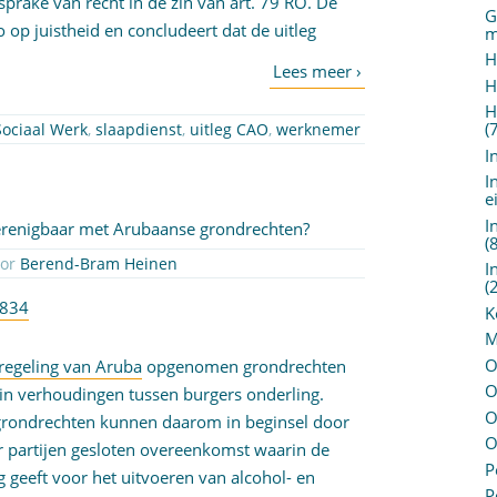
sprake van recht in de zin van art. 79 RO. De
G
o op juistheid en concludeert dat de uitleg
m
H
H
H
(
ociaal Werk
,
slaapdienst
,
uitleg CAO
,
werknemer
I
I
e
I
erenigbaar met Arubaanse grondrechten?
(
oor
Berend-Bram Heinen
I
(
1834
K
M
O
sregeling van Aruba
opgenomen grondrechten
O
 in verhoudingen tussen burgers onderling.
O
grondrechten kunnen daarom in beginsel door
O
 partijen gesloten overeenkomst waarin de
P
eeft voor het uitvoeren van alcohol- en
P