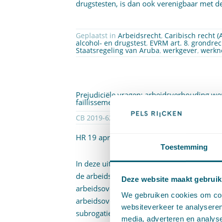
drugstesten, is dan ook verenigbaar met 
Geplaatst in
Arbeidsrecht
,
Caribisch recht 
alcohol- en drugstest
,
EVRM art. 8
,
grondrec
Staatsregeling van Aruba
,
werkgever
,
werkn
Prejudiciële vragen: arbeidsverhouding w
faillissement
CB 2019-62 | Geplaatst op
25-04-2019
| do
HR 19 april 2019,
ECLI:NL:HR:2019:649
Toestemming
In deze uitspraak beantwoordt de Hoge Ra
de arbeidsverhouding van een werknemer va
Deze website maakt gebruik
arbeidsovereenkomst met een werknemer sl
We gebruiken cookies om cont
arbeidsovereenkomst met de gezamenlijke
websiteverkeer te analyseren
subrogatie: het UWV) kan de uit de arbei
media, adverteren en analys