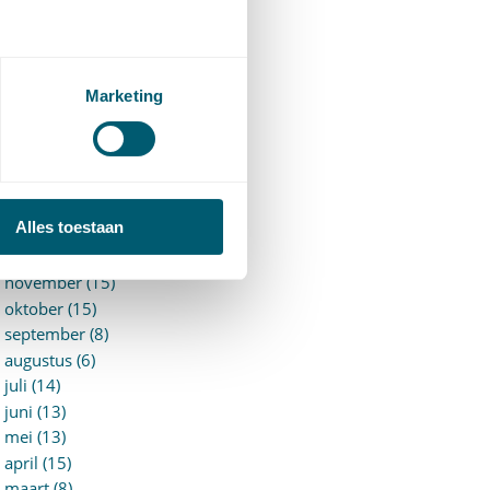
►
2026 (88)
augustus (1)
juli (7)
juni (15)
Marketing
mei (7)
april (11)
maart (17)
februari (16)
januari (14)
Alles toestaan
►
2025 (153)
december (15)
november (15)
oktober (15)
september (8)
augustus (6)
juli (14)
juni (13)
mei (13)
april (15)
maart (8)