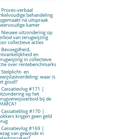
Proces-verbaal
nkelvoudige behandeling
pgemaakt ná uitspraak
eervoudige kamer
Nieuwe uitzondering op
erbod van terugwijzing
oor collectieve acties
Bevoegdheid,
ntvankelijkheid en
erugwijzing in collectieve
ctie over rentebenchmarks
Stelplicht- en
ewijslastverdeling: waar is
et goud?
Cassatievlog #171 |
itzondering op het
erugverwijsverbod bij de
AMCA?
Cassatieblog #170 |
okkers krijgen geen geld
erug
Cassatievlog #169 |
ezag van gewijsde in
elastingzaken?