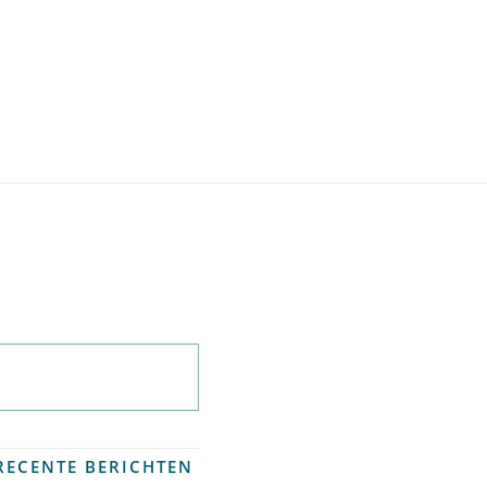
Abonneer op
nieuwsbrief
RECENTE BERICHTEN