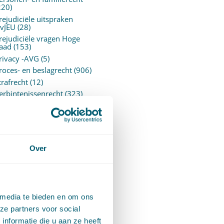
220)
rejudiciële uitspraken
vJEU
(28)
rejudiciële vragen Hoge
aad
(153)
rivacy -AVG
(5)
roces- en beslagrecht
(906)
trafrecht
(12)
erbintenissenrecht
(323)
ermogensrecht algemeen
94)
ervoersrecht
(28)
erzekeringsrecht
(85)
etgeving
Over
assatierechtspraak
(14)
vggz – Wzd (Wet Bopz
ud)
(139)
 media te bieden en om ons
ARCHIEF
ze partners voor social
nformatie die u aan ze heeft