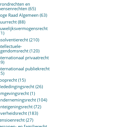
rondrechten en
ensenrechten
(65)
oge Raad Algemeen
(63)
uurrecht
(88)
uwelijksvermogensrecht
71)
nsolventierecht
(210)
ntellectuele-
igendomsrecht
(120)
nternationaal privaatrecht
89)
nternationaal publiekrecht
25)
ooprecht
(15)
ededingingsrecht
(26)
mgevingsrecht
(1)
ndernemingsrecht
(104)
nteigeningsrecht
(72)
verheidsrecht
(183)
ensioenrecht
(27)
ersonen- en familierecht