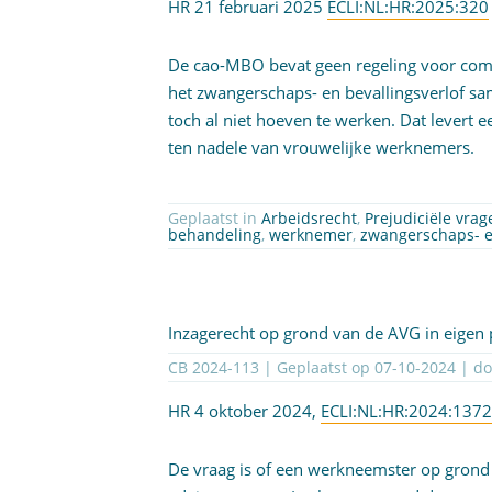
HR 21 februari 2025
ECLI:NL:HR:2025:320
De cao-MBO bevat geen regeling voor com
het zwangerschaps- en bevallingsverlof sa
toch al niet hoeven te werken. Dat levert
ten nadele van vrouwelijke werknemers.
Geplaatst in
Arbeidsrecht
,
Prejudiciële vra
behandeling
,
werknemer
,
zwangerschaps- e
Inzagerecht op grond van de AVG in eigen
CB 2024-113 | Geplaatst op
07-10-2024
| d
HR 4 oktober 2024,
ECLI:NL:HR:2024:137
De vraag is of een werkneemster op grond 