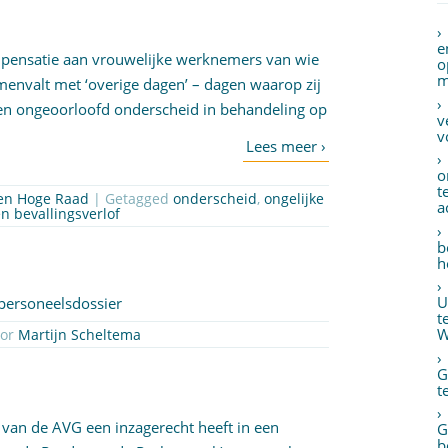
e
pensatie aan vrouwelijke werknemers van wie
o
m
menvalt met ‘overige dagen’ – dagen waarop zij
 een ongeoorloofd onderscheid in behandeling op
v
v
o
t
gen Hoge Raad
| Getagged
onderscheid
,
ongelijke
a
n bevallingsverlof
b
h
U
 personeelsdossier
t
W
oor
Martijn Scheltema
G
2
t
van de AVG een inzagerecht heeft in een
G
b