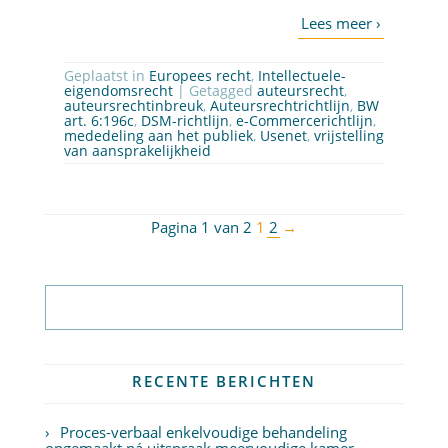
Geplaatst in
Europees recht
,
Intellectuele-
eigendomsrecht
| Getagged
auteursrecht
,
auteursrechtinbreuk
,
Auteursrechtrichtlijn
,
BW
art. 6:196c
,
DSM-richtlijn
,
e-Commercerichtlijn
,
mededeling aan het publiek
,
Usenet
,
vrijstelling
van aansprakelijkheid
Pagina 1 van 2
1
2
→
Abonneer op nieuwsbrief
RECENTE BERICHTEN
Proces-verbaal enkelvoudige behandeling