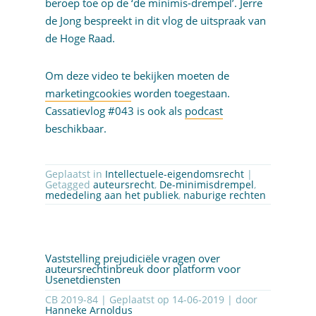
beroep toe op de ‘de minimis-drempel’. Jerre
de Jong bespreekt in dit vlog de uitspraak van
de Hoge Raad.
Om deze video te bekijken moeten de
marketingcookies
worden toegestaan.
Cassatievlog #043 is ook als
podcast
beschikbaar.
Geplaatst in
Intellectuele-eigendomsrecht
|
Getagged
auteursrecht
,
De-minimisdrempel
,
mededeling aan het publiek
,
naburige rechten
Vaststelling prejudiciële vragen over
auteursrechtinbreuk door platform voor
Usenetdiensten
CB 2019-84 | Geplaatst op
14-06-2019
| door
Hanneke Arnoldus