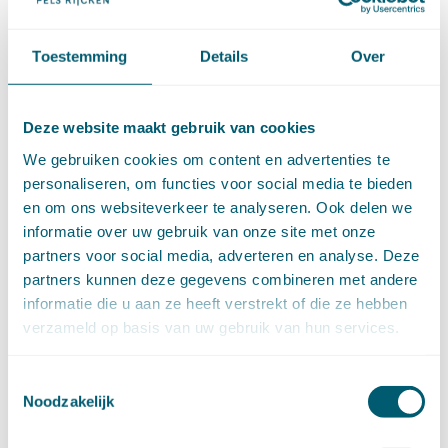
►
2026 (88)
augustus (1)
juli (7)
Toestemming
Details
Over
juni (15)
mei (7)
april (11)
Deze website maakt gebruik van cookies
maart (17)
We gebruiken cookies om content en advertenties te
februari (16)
personaliseren, om functies voor social media te bieden
januari (14)
en om ons websiteverkeer te analyseren. Ook delen we
►
2025 (153)
informatie over uw gebruik van onze site met onze
december (15)
partners voor social media, adverteren en analyse. Deze
november (15)
partners kunnen deze gegevens combineren met andere
oktober (15)
informatie die u aan ze heeft verstrekt of die ze hebben
september (8)
verzameld op basis van uw gebruik van hun services.
augustus (6)
juli (14)
juni (13)
Toestemmingsselectie
mei (13)
Noodzakelijk
april (15)
maart (8)