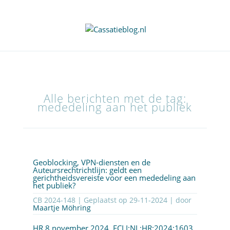
Alle berichten met de tag:
mededeling aan het publiek
Geoblocking, VPN-diensten en de
Auteursrechtrichtlijn: geldt een
gerichtheidsvereiste voor een mededeling aan
het publiek?
CB 2024-148 | Geplaatst op
29-11-2024
| door
Maartje Möhring
HR 8 november 2024,
ECLI:NL:HR:2024:1603