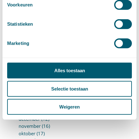
Voorkeuren
februari (16)
januari (15)
►
2024 (161)
Statistieken
december (16)
november (17)
oktober (17)
Marketing
september (9)
augustus (10)
juli (8)
juni (7)
Alles toestaan
mei (7)
april (18)
Selectie toestaan
maart (17)
februari (17)
januari (18)
Weigeren
►
2023 (177)
december (12)
november (16)
oktober (17)