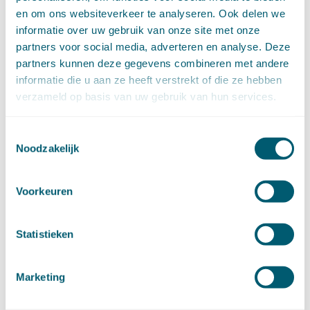
juni (13)
en om ons websiteverkeer te analyseren. Ook delen we
mei (13)
informatie over uw gebruik van onze site met onze
april (15)
partners voor social media, adverteren en analyse. Deze
maart (8)
partners kunnen deze gegevens combineren met andere
februari (16)
informatie die u aan ze heeft verstrekt of die ze hebben
januari (15)
verzameld op basis van uw gebruik van hun services.
►
2024 (161)
december (16)
november (17)
Toestemmingsselectie
oktober (17)
Noodzakelijk
september (9)
augustus (10)
juli (8)
Voorkeuren
juni (7)
mei (7)
Statistieken
april (18)
maart (17)
februari (17)
Marketing
januari (18)
►
2023 (177)