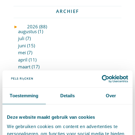
ARCHIEF
►
2026 (88)
augustus (1)
juli (7)
juni (15)
mei (7)
april (11)
maart (17)
februari (16)
januari (14)
►
2025 (153)
december (15)
Toestemming
Details
Over
november (15)
oktober (15)
september (8)
Deze website maakt gebruik van cookies
augustus (6)
We gebruiken cookies om content en advertenties te
juli (14)
personaliseren, om functies voor social media te bieden