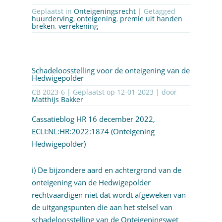
Geplaatst in
Onteigeningsrecht
| Getagged
huurderving
,
onteigening
,
premie uit handen
breken
,
verrekening
Schadeloosstelling voor de onteigening van de
Hedwigepolder
CB 2023-6 | Geplaatst op
12-01-2023
| door
Matthijs Bakker
Cassatieblog HR 16 december 2022,
ECLI:NL:HR:2022:1874
(Onteigening
Hedwigepolder)
i) De bijzondere aard en achtergrond van de
onteigening van de Hedwigepolder
rechtvaardigen niet dat wordt afgeweken van
de uitgangspunten die aan het stelsel van
schadeloosstelling van de Onteigeningswet