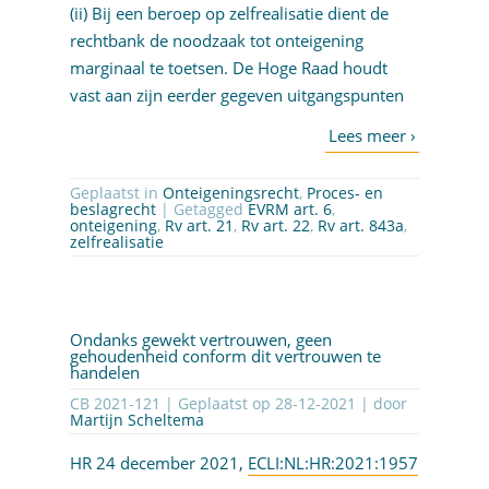
(ii) Bij een beroep op zelfrealisatie dient de
rechtbank de noodzaak tot onteigening
marginaal te toetsen. De Hoge Raad houdt
vast aan zijn eerder gegeven uitgangspunten
Geplaatst in
Onteigeningsrecht
,
Proces- en
beslagrecht
| Getagged
EVRM art. 6
,
onteigening
,
Rv art. 21
,
Rv art. 22
,
Rv art. 843a
,
zelfrealisatie
Ondanks gewekt vertrouwen, geen
gehoudenheid conform dit vertrouwen te
handelen
CB 2021-121 | Geplaatst op
28-12-2021
| door
Martijn Scheltema
HR 24 december 2021,
ECLI:NL:HR:2021:1957