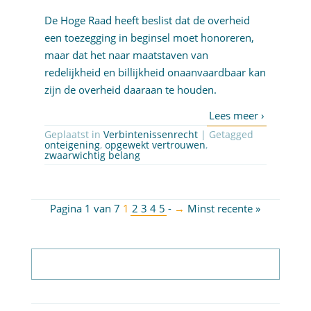
De Hoge Raad heeft beslist dat de overheid
een toezegging in beginsel moet honoreren,
maar dat het naar maatstaven van
redelijkheid en billijkheid onaanvaardbaar kan
zijn de overheid daaraan te houden.
Geplaatst in
Verbintenissenrecht
| Getagged
onteigening
,
opgewekt vertrouwen
,
zwaarwichtig belang
Pagina 1 van 7
1
2
3
4
5
-
→
Minst recente »
Abonneer op nieuwsbrief