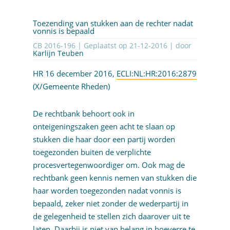
Toezending van stukken aan de rechter nadat
vonnis is bepaald
CB 2016-196 | Geplaatst op
21-12-2016
| door
Karlijn Teuben
HR 16 december 2016,
ECLI:NL:HR:2016:2879
(X/Gemeente Rheden)
De rechtbank behoort ook in
onteigeningszaken geen acht te slaan op
stukken die haar door een partij worden
toegezonden buiten de verplichte
procesvertegenwoordiger om. Ook mag de
rechtbank geen kennis nemen van stukken die
haar worden toegezonden nadat vonnis is
bepaald, zeker niet zonder de wederpartij in
de gelegenheid te stellen zich daarover uit te
laten. Daarbij is niet van belang in hoeverre te