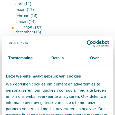
april (11)
maart (17)
februari (16)
januari (14)
►
2025 (153)
december (15)
november (15)
oktober (15)
september (8)
augustus (6)
Toestemming
Details
Over
juli (14)
juni (13)
mei (13)
Deze website maakt gebruik van cookies
april (15)
We gebruiken cookies om content en advertenties te
maart (8)
personaliseren, om functies voor social media te bieden
februari (16)
en om ons websiteverkeer te analyseren. Ook delen we
januari (15)
informatie over uw gebruik van onze site met onze
►
2024 (161)
december (16)
partners voor social media, adverteren en analyse. Deze
november (17)
partners kunnen deze gegevens combineren met andere