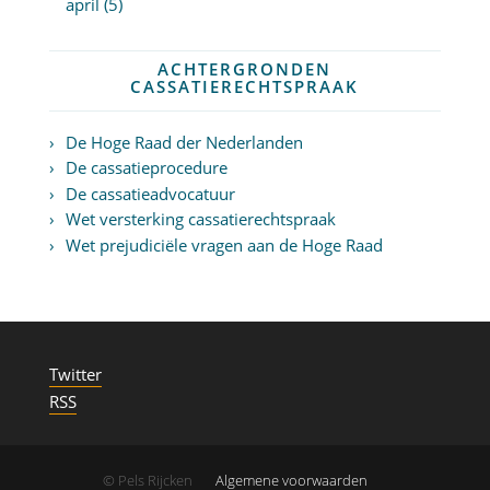
april (5)
ACHTERGRONDEN
CASSATIERECHTSPRAAK
De Hoge Raad der Nederlanden
De cassatieprocedure
De cassatieadvocatuur
Wet versterking cassatierechtspraak
Wet prejudiciële vragen aan de Hoge Raad
Twitter
RSS
© Pels Rijcken
Algemene voorwaarden