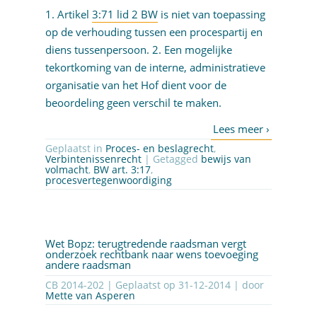
1. Artikel
3:71 lid 2 BW
is niet van toepassing
op de verhouding tussen een procespartij en
diens tussenpersoon. 2. Een mogelijke
tekortkoming van de interne, administratieve
organisatie van het Hof dient voor de
beoordeling geen verschil te maken.
Geplaatst in
Proces- en beslagrecht
,
Verbintenissenrecht
| Getagged
bewijs van
volmacht
,
BW art. 3:17
,
procesvertegenwoordiging
Wet Bopz: terugtredende raadsman vergt
onderzoek rechtbank naar wens toevoeging
andere raadsman
CB 2014-202 | Geplaatst op
31-12-2014
| door
Mette van Asperen