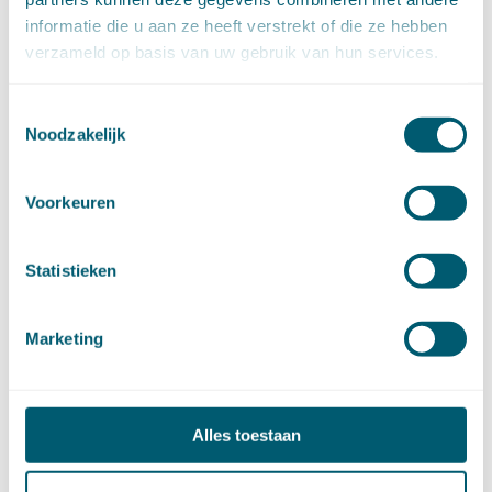
oktober (17)
informatie die u aan ze heeft verstrekt of die ze hebben
september (9)
verzameld op basis van uw gebruik van hun services.
augustus (10)
juli (8)
Toestemmingsselectie
juni (7)
Noodzakelijk
mei (7)
april (18)
Voorkeuren
maart (17)
februari (17)
januari (18)
Statistieken
►
2023 (177)
december (12)
november (16)
Marketing
oktober (17)
september (14)
augustus (9)
juli (19)
Alles toestaan
juni (21)
mei (9)