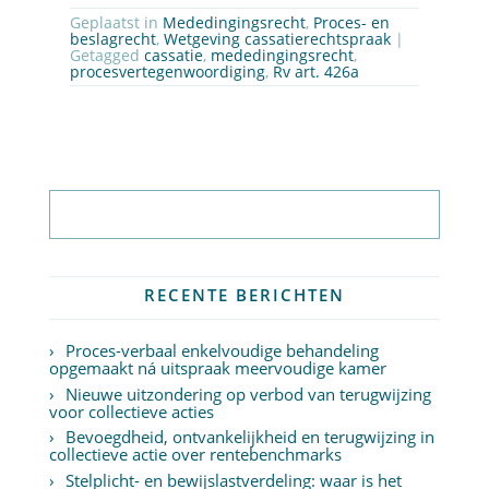
Geplaatst in
Mededingingsrecht
,
Proces- en
beslagrecht
,
Wetgeving cassatierechtspraak
|
Getagged
cassatie
,
mededingingsrecht
,
procesvertegenwoordiging
,
Rv art. 426a
Abonneer op nieuwsbrief
RECENTE BERICHTEN
Proces-verbaal enkelvoudige behandeling
opgemaakt ná uitspraak meervoudige kamer
Nieuwe uitzondering op verbod van terugwijzing
voor collectieve acties
Bevoegdheid, ontvankelijkheid en terugwijzing in
collectieve actie over rentebenchmarks
Stelplicht- en bewijslastverdeling: waar is het