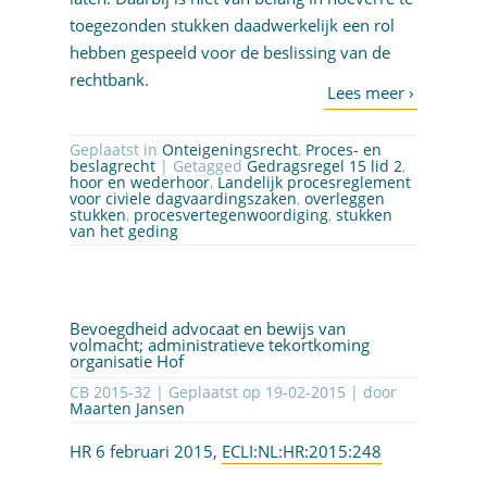
toegezonden stukken daadwerkelijk een rol
hebben gespeeld voor de beslissing van de
rechtbank.
Geplaatst in
Onteigeningsrecht
,
Proces- en
beslagrecht
| Getagged
Gedragsregel 15 lid 2
,
hoor en wederhoor
,
Landelijk procesreglement
voor civiele dagvaardingszaken
,
overleggen
stukken
,
procesvertegenwoordiging
,
stukken
van het geding
Bevoegdheid advocaat en bewijs van
volmacht; administratieve tekortkoming
organisatie Hof
CB 2015-32 | Geplaatst op
19-02-2015
| door
Maarten Jansen
HR 6 februari 2015,
ECLI:NL:HR:2015:248