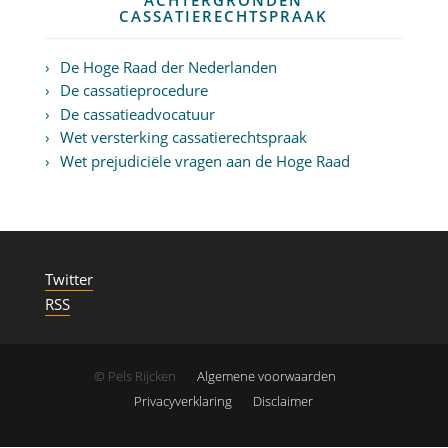
CASSATIERECHTSPRAAK
De Hoge Raad der Nederlanden
De cassatieprocedure
De cassatieadvocatuur
Wet versterking cassatierechtspraak
Wet prejudiciële vragen aan de Hoge Raad
Twitter
RSS
© Pels Rijcken
Algemene voorwaarden
Privacyverklaring
Disclaimer