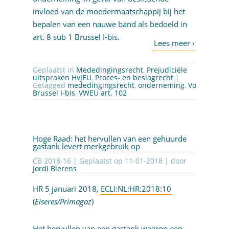
invloed van de moedermaatschappij bij het
bepalen van een nauwe band als bedoeld in
art. 8 sub 1 Brussel I-bis.
Geplaatst in
Mededingingsrecht
,
Prejudiciële
uitspraken HvJEU
,
Proces- en beslagrecht
|
Getagged
mededingingsrecht
,
onderneming
,
Vo
Brussel I-bis
,
VWEU art. 102
Hoge Raad: het hervullen van een gehuurde
gastank levert merkgebruik op
CB 2018-16 | Geplaatst op
11-01-2018
| door
Jordi Bierens
HR 5 januari 2018,
ECLI:NL:HR:2018:10
(
Eiseres/Primagaz
)
Het hervullen van een gastank waarop een