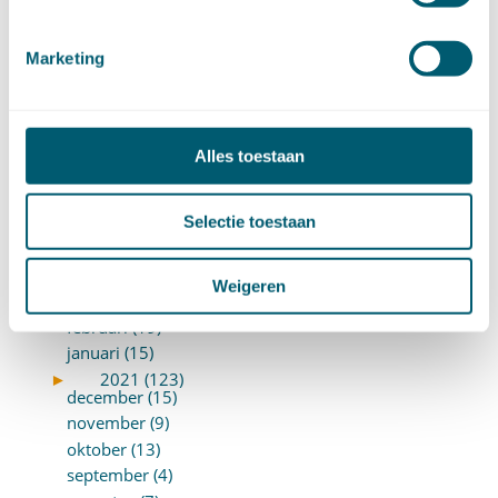
januari (14)
►
2022 (168)
Marketing
december (13)
november (18)
oktober (15)
september (12)
Alles toestaan
augustus (4)
juli (16)
juni (16)
Selectie toestaan
mei (11)
april (13)
Weigeren
maart (16)
februari (19)
januari (15)
►
2021 (123)
december (15)
november (9)
oktober (13)
september (4)