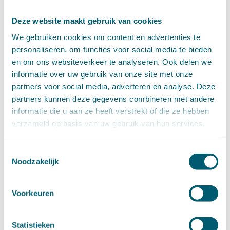
augustus (10)
juli (8)
Deze website maakt gebruik van cookies
juni (7)
We gebruiken cookies om content en advertenties te
mei (7)
personaliseren, om functies voor social media te bieden
april (18)
en om ons websiteverkeer te analyseren. Ook delen we
maart (17)
informatie over uw gebruik van onze site met onze
februari (17)
partners voor social media, adverteren en analyse. Deze
januari (18)
►
2023 (177)
partners kunnen deze gegevens combineren met andere
december (12)
informatie die u aan ze heeft verstrekt of die ze hebben
november (16)
verzameld op basis van uw gebruik van hun services.
oktober (17)
september (14)
Toestemmingsselectie
augustus (9)
Noodzakelijk
juli (19)
juni (21)
mei (9)
Voorkeuren
april (13)
maart (17)
Statistieken
februari (16)