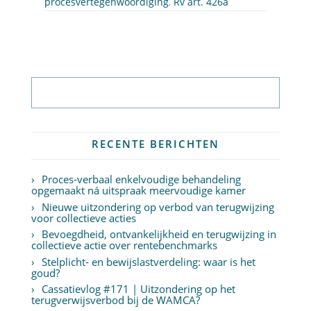
procesvertegenwoordiging
,
Rv art. 426a
Abonneer op nieuwsbrief
RECENTE BERICHTEN
Proces-verbaal enkelvoudige behandeling
opgemaakt ná uitspraak meervoudige kamer
Nieuwe uitzondering op verbod van terugwijzing
voor collectieve acties
Bevoegdheid, ontvankelijkheid en terugwijzing in
collectieve actie over rentebenchmarks
Stelplicht- en bewijslastverdeling: waar is het
goud?
Cassatievlog #171 | Uitzondering op het
terugverwijsverbod bij de WAMCA?