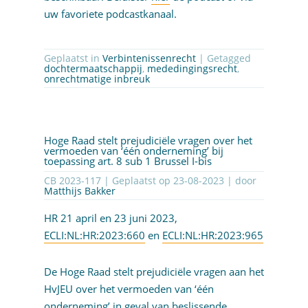
uw favoriete podcastkanaal.
Geplaatst in
Verbintenissenrecht
| Getagged
dochtermaatschappij
,
mededingingsrecht
,
onrechtmatige inbreuk
Hoge Raad stelt prejudiciële vragen over het
vermoeden van ‘één onderneming’ bij
toepassing art. 8 sub 1 Brussel I-bis
CB 2023-117 | Geplaatst op
23-08-2023
| door
Matthijs Bakker
HR 21 april en 23 juni 2023,
ECLI:NL:HR:2023:660
en
ECLI:NL:HR:2023:965
De Hoge Raad stelt prejudiciële vragen aan het
HvJEU over het vermoeden van ‘één
onderneming’ in geval van beslissende