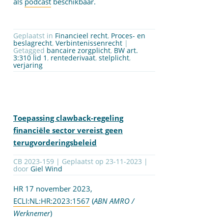
als
podcast
beschikbaar.
Geplaatst in
Financieel recht
,
Proces- en
beslagrecht
,
Verbintenissenrecht
|
Getagged
bancaire zorgplicht
,
BW art.
3:310 lid 1
,
rentederivaat
,
stelplicht
,
verjaring
Toepassing clawback-regeling
financiële sector vereist geen
terugvorderingsbeleid
CB 2023-159 | Geplaatst op
23-11-2023
|
door
Giel Wind
HR 17 november 2023,
ECLI:NL:HR:2023:1567
(
ABN AMRO /
Werknemer
)