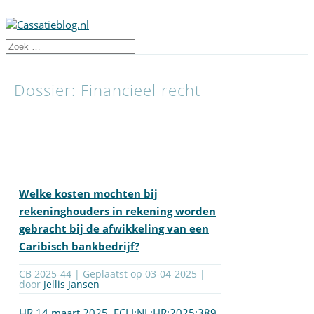
Dossier: Financieel recht
Welke kosten mochten bij
rekeninghouders in rekening worden
gebracht bij de afwikkeling van een
Caribisch bankbedrijf?
CB 2025-44 | Geplaatst op
03-04-2025
|
door
Jellis Jansen
HR 14 maart 2025,
ECLI:NL:HR:2025:389