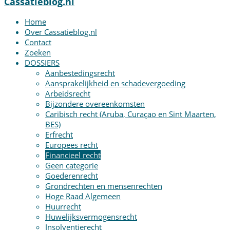
Cassatieblog.nl
Home
Over Cassatieblog.nl
Contact
Zoeken
DOSSIERS
Aanbestedingsrecht
Aansprakelijkheid en schadevergoeding
Arbeidsrecht
Bijzondere overeenkomsten
Caribisch recht (Aruba, Curaçao en Sint Maarten,
BES)
Erfrecht
Europees recht
Financieel recht
Geen categorie
Goederenrecht
Grondrechten en mensenrechten
Hoge Raad Algemeen
Huurrecht
Huwelijksvermogensrecht
Insolventierecht