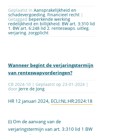
Geplaatst in
Aansprakelijkheid en
schadevergoeding
,
Financieel recht
|
Getagged
beperkende werking
redelijkheid en billijkheid
,
BW art. 3:310 lid
1
,
BW art. 6:248 lid 2
,
renteswaps
,
uitleg
,
verjaring
,
zorgplicht
Wanneer begint de verjaringstermijn
van renteswapvorderingen?
CB 2024-10 | Geplaatst op
23-01-2024
|
door
Jerre de Jong
HR 12 januari 2024,
ECLI:NL:HR:2024:18
(i) Om de aanvang van de
verjaringstermijn van art. 3:310 lid 1 BW