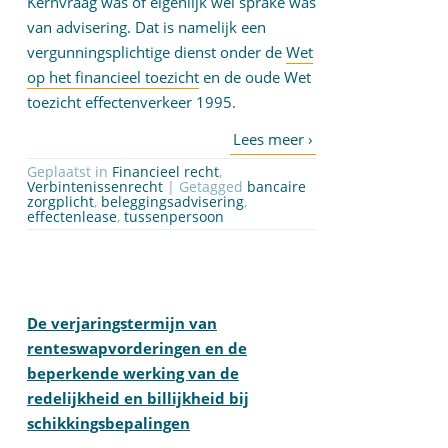
Kernvraag was of eigenlijk wel sprake was
van advisering. Dat is namelijk een
vergunningsplichtige dienst onder de
Wet
op het financieel toezicht
en de oude Wet
toezicht effectenverkeer 1995.
Geplaatst in
Financieel recht
,
Verbintenissenrecht
| Getagged
bancaire
zorgplicht
,
beleggingsadvisering
,
effectenlease
,
tussenpersoon
De verjaringstermijn van
renteswapvorderingen en de
beperkende werking van de
redelijkheid en billijkheid bij
schikkingsbepalingen