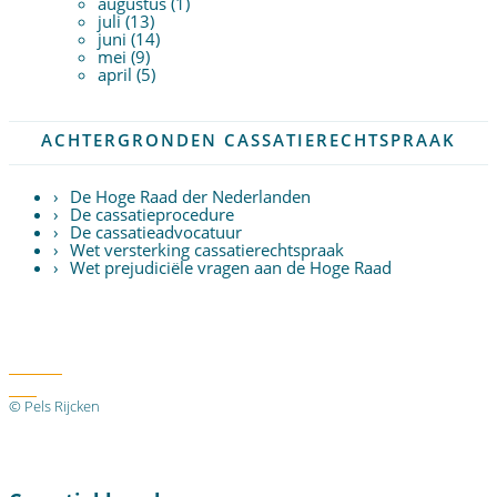
augustus (1)
juli (13)
juni (14)
mei (9)
april (5)
ACHTERGRONDEN CASSATIERECHTSPRAAK
De Hoge Raad der Nederlanden
De cassatieprocedure
De cassatieadvocatuur
Wet versterking cassatierechtspraak
Wet prejudiciële vragen aan de Hoge Raad
Twitter
RSS
© Pels Rijcken
Algemene voorwaarden
Privacyverklaring
Disclaimer