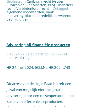
Geplaatst in
Caribisch recht (Aruba,
Curaçao en Sint Maarten, BES)
,
Financieel
recht
,
Verbintenissenrecht
| Getagged
algemene voorwaarden
,
bank
,
motiveringsklacht
,
onredelijk bezwarend
beding
,
uitleg
Advisering bij financiële producten
CB 2024-77 | Geplaatst op
03-06-2024
|
door
Paul Tanja
HR 24 mei 2024,
ECLI:NL:HR:2024:743
Dit arrest van de Hoge Raad betreft een
geval van mogelijk niet-toegestane
advisering door een tussenpersoon in het
kader van effectenleaseproducten.