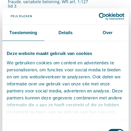
fraude
,
variabele beloning
,
Wft art. 1:127
lid 3
Pagina 2 van 10
←
1
2
3
4
5
-
10
-
Toestemming
Details
Over
→
Minst recente »
Deze website maakt gebruik van cookies
Abonneer op nieuwsbrief
We gebruiken cookies om content en advertenties te
personaliseren, om functies voor social media te bieden
en om ons websiteverkeer te analyseren. Ook delen we
RECENTE BERICHTEN
informatie over uw gebruik van onze site met onze
partners voor social media, adverteren en analyse. Deze
Proces-verbaal enkelvoudige behandeling opgemaakt
partners kunnen deze gegevens combineren met andere
ná uitspraak meervoudige kamer
Nieuwe uitzondering op verbod van terugwijzing voor
informatie die u aan ze heeft verstrekt of die ze hebben
collectieve acties
verzameld op basis van uw gebruik van hun services.
Bevoegdheid, ontvankelijkheid en terugwijzing in
collectieve actie over rentebenchmarks
Stelplicht- en bewijslastverdeling: waar is het goud?
Toestemmingsselectie
Cassatievlog #171 | Uitzondering op het