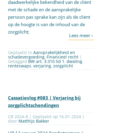
daadwerkelijke bekendheid van de cliënt
met de schade en de aansprakelijke
persoon pas sprake kan zijn als de cliënt
op de hoogte is van de inhoud van de
zorgplicht;
Geplaatst in
Aansprakelijkheid en
schadevergoeding
,
Financieel recht
|
Getagged
BW art. 3:310 lid 1
,
dwaling
,
renteswaps
,
verjaring
,
zorgplicht
Cassatievlog #083 | Verjaring bij
zorgplichtschendingen
CB 2024-8 | Geplaatst op
16-01-2024
|
door
Matthijs Bakker