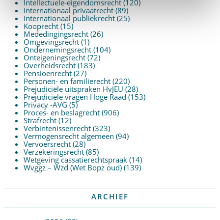
Intellectuele-eigendomsrecht
(120)
Internationaal privaatrecht
(89)
Internationaal publiekrecht
(25)
Kooprecht
(15)
Mededingingsrecht
(26)
Omgevingsrecht
(1)
Ondernemingsrecht
(104)
Onteigeningsrecht
(72)
Overheidsrecht
(183)
Pensioenrecht
(27)
Personen- en familierecht
(220)
Prejudiciële uitspraken HvJEU
(28)
Prejudiciële vragen Hoge Raad
(153)
Privacy -AVG
(5)
Proces- en beslagrecht
(906)
Strafrecht
(12)
Verbintenissenrecht
(323)
Vermogensrecht algemeen
(94)
Vervoersrecht
(28)
Verzekeringsrecht
(85)
Wetgeving cassatierechtspraak
(14)
Wvggz – Wzd (Wet Bopz oud)
(139)
ARCHIEF