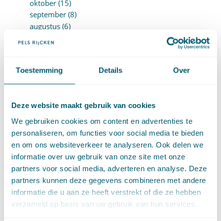
oktober (15)
september (8)
augustus (6)
juli (14)
juni (13)
mei (13)
Toestemming
Details
Over
april (15)
maart (8)
februari (16)
Deze website maakt gebruik van cookies
januari (15)
►
2024 (161)
We gebruiken cookies om content en advertenties te
december (16)
personaliseren, om functies voor social media te bieden
november (17)
en om ons websiteverkeer te analyseren. Ook delen we
oktober (17)
informatie over uw gebruik van onze site met onze
september (9)
partners voor social media, adverteren en analyse. Deze
augustus (10)
partners kunnen deze gegevens combineren met andere
juli (8)
informatie die u aan ze heeft verstrekt of die ze hebben
juni (7)
verzameld op basis van uw gebruik van hun services.
mei (7)
april (18)