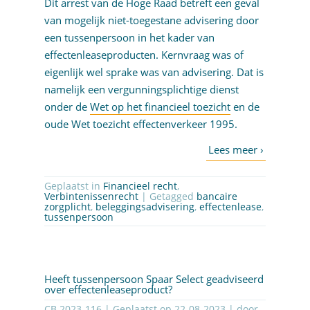
Dit arrest van de Hoge Raad betreft een geval
van mogelijk niet-toegestane advisering door
een tussenpersoon in het kader van
effectenleaseproducten. Kernvraag was of
eigenlijk wel sprake was van advisering. Dat is
namelijk een vergunningsplichtige dienst
onder de
Wet op het financieel toezicht
en de
oude Wet toezicht effectenverkeer 1995.
Geplaatst in
Financieel recht
,
Verbintenissenrecht
| Getagged
bancaire
zorgplicht
,
beleggingsadvisering
,
effectenlease
,
tussenpersoon
Heeft tussenpersoon Spaar Select geadviseerd
over effectenleaseproduct?
CB 2023-116 | Geplaatst op
22-08-2023
| door