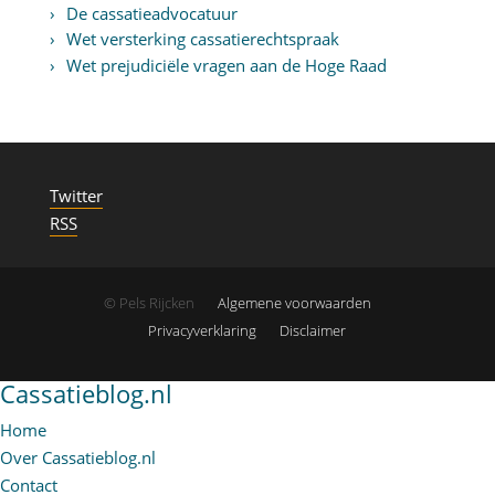
De cassatieadvocatuur
Wet versterking cassatierechtspraak
Wet prejudiciële vragen aan de Hoge Raad
Twitter
RSS
© Pels Rijcken
Algemene voorwaarden
Privacyverklaring
Disclaimer
Cassatieblog.nl
Home
Over Cassatieblog.nl
Contact