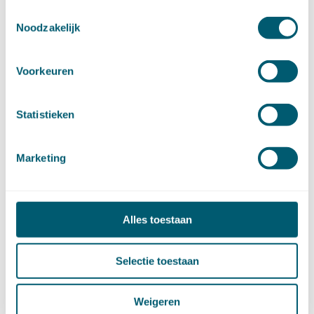
maart (17)
Toestemmingsselectie
Noodzakelijk
februari (17)
januari (18)
►
2023 (177)
Voorkeuren
december (12)
november (16)
oktober (17)
Statistieken
september (14)
augustus (9)
juli (19)
Marketing
juni (21)
mei (9)
april (13)
Alles toestaan
maart (17)
februari (16)
januari (14)
Selectie toestaan
►
2022 (168)
december (13)
november (18)
Weigeren