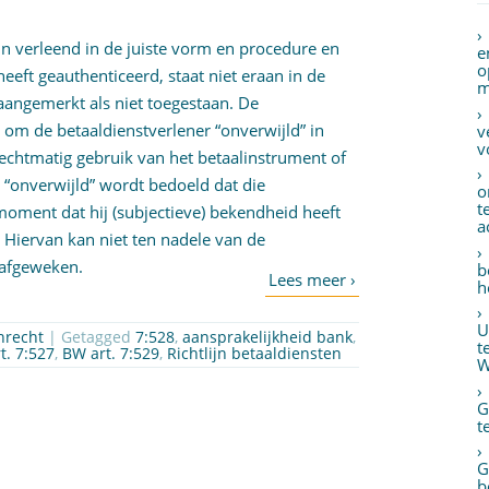
n verleend in de juiste vorm en procedure en
e
o
heeft geauthenticeerd, staat niet eraan in de
m
aangemerkt als niet toegestaan. De
g om de betaaldienstverlener “onverwijld” in
v
v
onrechtmatig gebruik van het betaalinstrument of
 “onverwijld” wordt bedoeld dat die
o
t
oment dat hij (subjectieve) bekendheid heeft
a
. Hiervan kan niet ten nadele van de
 afgeweken.
b
h
U
nrecht
| Getagged
7:528
,
aansprakelijkheid bank
,
t
t. 7:527
,
BW art. 7:529
,
Richtlijn betaaldiensten
W
G
t
G
b