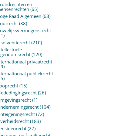
rondrechten en
ensenrechten
(65)
oge Raad Algemeen
(63)
uurrecht
(88)
uwelijksvermogensrecht
71)
nsolventierecht
(210)
ntellectuele-
igendomsrecht
(120)
nternationaal privaatrecht
89)
nternationaal publiekrecht
25)
ooprecht
(15)
ededingingsrecht
(26)
mgevingsrecht
(1)
ndernemingsrecht
(104)
nteigeningsrecht
(72)
verheidsrecht
(183)
ensioenrecht
(27)
ersonen- en familierecht