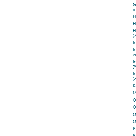
G
m
H
H
H
(
I
I
e
I
(
I
(
K
M
O
O
O
O
P
P