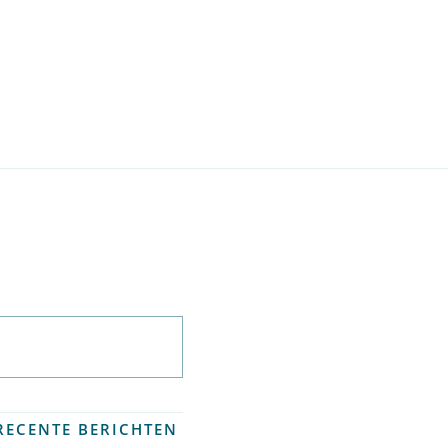
Abonneer op
nieuwsbrief
RECENTE BERICHTEN