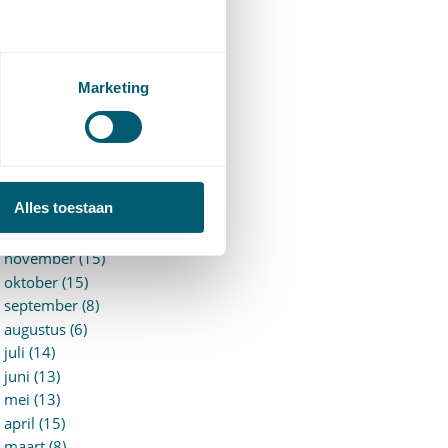
►
2026 (88)
augustus (1)
juli (7)
juni (15)
Marketing
mei (7)
april (11)
maart (17)
februari (16)
januari (14)
Alles toestaan
►
2025 (153)
december (15)
november (15)
oktober (15)
september (8)
augustus (6)
juli (14)
juni (13)
mei (13)
april (15)
maart (8)