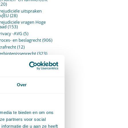
220)
rejudiciële uitspraken
vJEU
(28)
rejudiciële vragen Hoge
aad
(153)
rivacy -AVG
(5)
roces- en beslagrecht
(906)
trafrecht
(12)
erbintenissenrecht
(323)
ermogensrecht algemeen
94)
ervoersrecht
(28)
erzekeringsrecht
(85)
etgeving
Over
assatierechtspraak
(14)
vggz – Wzd (Wet Bopz
ud)
(139)
 media te bieden en om ons
ARCHIEF
ze partners voor social
nformatie die u aan ze heeft