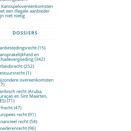
Kansspelovereenkomsten
et een illegale aanbieder
ijn niet nietig
DOSSIERS
anbestedingsrecht
(15)
ansprakelijkheid en
chadevergoeding
(342)
rbeidsrecht
(252)
estuursrecht
(1)
ijzondere overeenkomsten
47)
aribisch recht (Aruba,
uraçao en Sint Maarten,
ES)
(71)
rfrecht
(47)
uropees recht
(91)
inancieel recht
(58)
oederenrecht
(96)