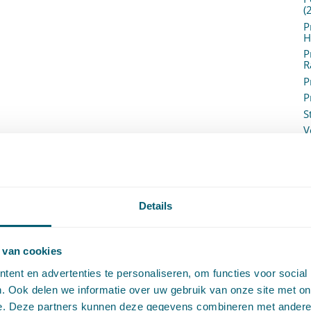
(
P
H
P
R
P
P
S
V
V
(
V
V
W
Details
c
W
o
 van cookies
ent en advertenties te personaliseren, om functies voor social
. Ook delen we informatie over uw gebruik van onze site met on
e. Deze partners kunnen deze gegevens combineren met andere i