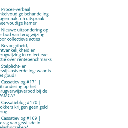
Proces-verbaal
nkelvoudige behandeling
pgemaakt ná uitspraak
eervoudige kamer
Nieuwe uitzondering op
erbod van terugwijzing
oor collectieve acties
Bevoegdheid,
ntvankelijkheid en
erugwijzing in collectieve
ctie over rentebenchmarks
Stelplicht- en
ewijslastverdeling: waar is
et goud?
Cassatievlog #171 |
itzondering op het
erugverwijsverbod bij de
AMCA?
Cassatieblog #170 |
okkers krijgen geen geld
erug
Cassatievlog #169 |
ezag van gewijsde in
elastingzaken?