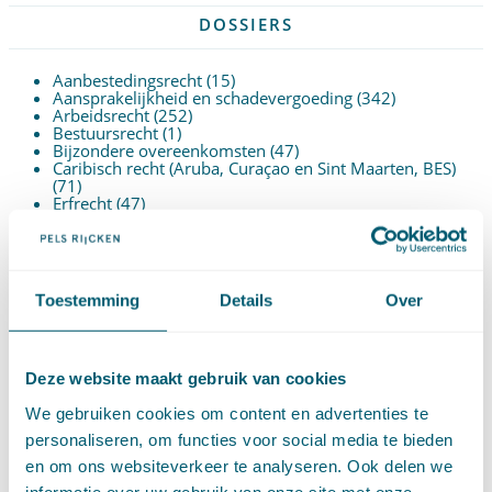
DOSSIERS
Aanbestedingsrecht
(15)
Aansprakelijkheid en schadevergoeding
(342)
Arbeidsrecht
(252)
Bestuursrecht
(1)
Bijzondere overeenkomsten
(47)
Caribisch recht (Aruba, Curaçao en Sint Maarten, BES)
(71)
Erfrecht
(47)
Europees recht
(91)
Financieel recht
(58)
Goederenrecht
(96)
Grondrechten en mensenrechten
(65)
Hoge Raad Algemeen
(63)
Toestemming
Details
Over
Huurrecht
(88)
Huwelijksvermogensrecht
(71)
Insolventierecht
(210)
Intellectuele-eigendomsrecht
(120)
Internationaal privaatrecht
(89)
Deze website maakt gebruik van cookies
Internationaal publiekrecht
(25)
Kooprecht
(15)
We gebruiken cookies om content en advertenties te
Mededingingsrecht
(26)
personaliseren, om functies voor social media te bieden
Omgevingsrecht
(1)
Ondernemingsrecht
(104)
en om ons websiteverkeer te analyseren. Ook delen we
Onteigeningsrecht
(72)
informatie over uw gebruik van onze site met onze