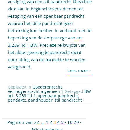
vestiging van een stil pandrecht. Diezelfde
akte kan in beginsel tevens dienen tot
vestiging van een openbaar pandrecht
waarop het stille pandrecht geen
betrekking kan hebben in verband met de
beperking van de slotpassage van
art.
3:239 lid 1 BW
. Precieze reikwijdte van
het aldus gevestigde pandrecht dient
door uitleg van de pandakte te worden
vastgesteld.
Geplaatst in
Goederenrecht
,
Vermogensrecht algemeen
| Getagged
BW
art. 3:239 lid 1
,
openbaar pandrecht
,
pandakte
,
pandhouder
,
stil pandrecht
Pagina 3 van 22
←
1
2
3
4
5
-
10
20
-
→
Minst recente »