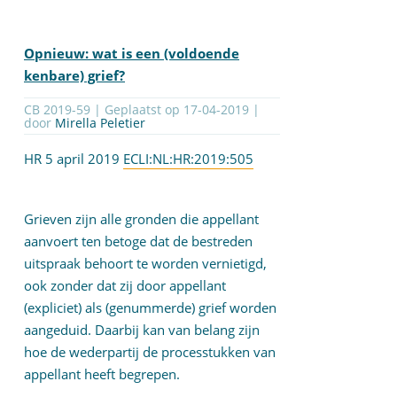
Opnieuw: wat is een (voldoende
kenbare) grief?
CB 2019-59 | Geplaatst op
17-04-2019
|
door
Mirella Peletier
HR 5 april 2019
ECLI:NL:HR:2019:505
Grieven zijn alle gronden die appellant
aanvoert ten betoge dat de bestreden
uitspraak behoort te worden vernietigd,
ook zonder dat zij door appellant
(expliciet) als (genummerde) grief worden
aangeduid. Daarbij kan van belang zijn
hoe de wederpartij de processtukken van
appellant heeft begrepen.