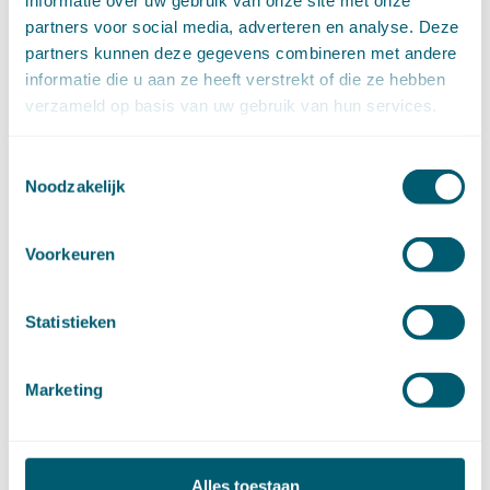
Overheidsrecht
(183)
Pensioenrecht
(27)
partners voor social media, adverteren en analyse. Deze
Personen- en familierecht
(220)
partners kunnen deze gegevens combineren met andere
Prejudiciële uitspraken HvJEU
(28)
Prejudiciële vragen Hoge Raad
(153)
informatie die u aan ze heeft verstrekt of die ze hebben
Privacy -AVG
(5)
verzameld op basis van uw gebruik van hun services.
Proces- en beslagrecht
(906)
Strafrecht
(12)
Verbintenissenrecht
(323)
Toestemmingsselectie
Vermogensrecht algemeen
(94)
Vervoersrecht
(28)
Noodzakelijk
Verzekeringsrecht
(85)
Wetgeving cassatierechtspraak
(14)
Wvggz – Wzd (Wet Bopz oud)
(139)
Voorkeuren
ARCHIEF
Statistieken
►
2026 (88)
augustus (1)
Marketing
juli (7)
juni (15)
mei (7)
april (11)
maart (17)
februari (16)
Alles toestaan