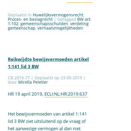
Geplaatst in
Huwelijksvermogensrecht
,
Proces- en beslagrecht
| Getagged
BW art.
1:102
,
gemeenschapsschulden
,
verdeling
gemeenschap
,
verhaalsmogelijkheden
Reikwijdte bewijsvermoeden artikel
1:141 lid 3 BW
CB 2019-77 | Geplaatst op
23-05-2019
|
door
Mirella Peletier
HR 19 april 2019,
ECLI:NL:HR:2019:637
Het bewijsvermoeden van artikel 1:141
lid 3 BW ziet uitsluitend op de vraag of
het aanwezige vermogen al dan niet