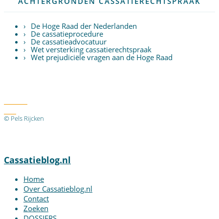
ACHTERGRONDEN CASSATIERECHTSPRAAK
De Hoge Raad der Nederlanden
De cassatieprocedure
De cassatieadvocatuur
Wet versterking cassatierechtspraak
Wet prejudiciële vragen aan de Hoge Raad
Twitter
RSS
© Pels Rijcken
Algemene voorwaarden
Privacyverklaring
Disclaimer
Cassatieblog.nl
Home
Over Cassatieblog.nl
Contact
Zoeken
DOSSIERS