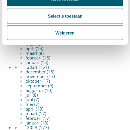
januari (14)
►
2025 (153)
december (15)
november (15)
Selectie toestaan
oktober (15)
september (8)
augustus (6)
Weigeren
juli (14)
juni (13)
mei (13)
april (15)
maart (8)
februari (16)
januari (15)
►
2024 (161)
december (16)
november (17)
oktober (17)
september (9)
augustus (10)
juli (8)
juni (7)
mei (7)
april (18)
maart (17)
februari (17)
januari (18)
►
2023 (177)