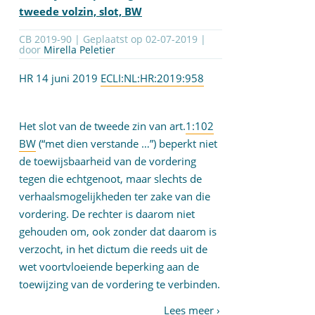
tweede volzin, slot, BW
CB 2019-90 | Geplaatst op
02-07-2019
|
door
Mirella Peletier
HR 14 juni 2019
ECLI:NL:HR:2019:958
Het slot van de tweede zin van art.
1:102
BW
(“met dien verstande …”) beperkt niet
de toewijsbaarheid van de vordering
tegen die echtgenoot, maar slechts de
verhaalsmogelijkheden ter zake van die
vordering. De rechter is daarom niet
gehouden om, ook zonder dat daarom is
verzocht, in het dictum die reeds uit de
wet voortvloeiende beperking aan de
toewijzing van de vordering te verbinden.