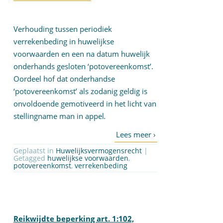
Verhouding tussen periodiek
verrekenbeding in huwelijkse
voorwaarden en een na datum huwelijk
onderhands gesloten ‘potovereenkomst’.
Oordeel hof dat onderhandse
‘potovereenkomst’ als zodanig geldig is
onvoldoende gemotiveerd in het licht van
stellingname man in appel
.
Geplaatst in
Huwelijksvermogensrecht
|
Getagged
huwelijkse voorwaarden
,
potovereenkomst
,
verrekenbeding
Reikwijdte beperking art. 1:102,