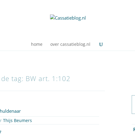
home
over cassatieblog.nl
 de tag: BW art. 1:102
chuldenaar
or
Thijs Beumers
7