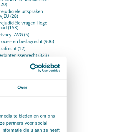
220)
rejudiciële uitspraken
vJEU
(28)
rejudiciële vragen Hoge
aad
(153)
rivacy -AVG
(5)
roces- en beslagrecht
(906)
trafrecht
(12)
erbintenissenrecht
(323)
ermogensrecht algemeen
94)
ervoersrecht
(28)
erzekeringsrecht
(85)
etgeving
Over
assatierechtspraak
(14)
vggz – Wzd (Wet Bopz
ud)
(139)
 media te bieden en om ons
ARCHIEF
ze partners voor social
nformatie die u aan ze heeft