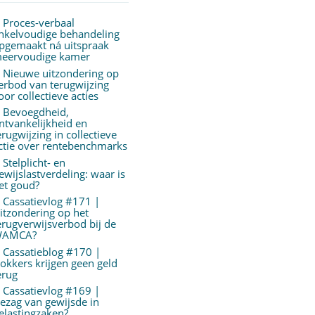
Proces-verbaal
nkelvoudige behandeling
pgemaakt ná uitspraak
eervoudige kamer
Nieuwe uitzondering op
erbod van terugwijzing
oor collectieve acties
Bevoegdheid,
ntvankelijkheid en
erugwijzing in collectieve
ctie over rentebenchmarks
Stelplicht- en
ewijslastverdeling: waar is
et goud?
Cassatievlog #171 |
itzondering op het
erugverwijsverbod bij de
AMCA?
Cassatieblog #170 |
okkers krijgen geen geld
erug
Cassatievlog #169 |
ezag van gewijsde in
elastingzaken?