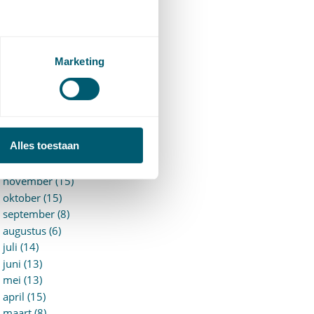
►
2026 (88)
augustus (1)
juli (7)
juni (15)
Marketing
mei (7)
april (11)
maart (17)
februari (16)
januari (14)
Alles toestaan
►
2025 (153)
december (15)
november (15)
oktober (15)
september (8)
augustus (6)
juli (14)
juni (13)
mei (13)
april (15)
maart (8)