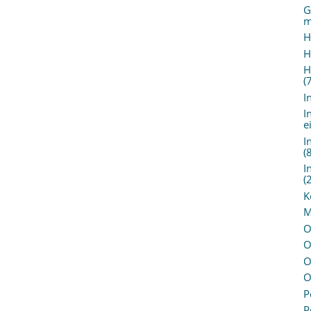
G
m
H
H
H
(
I
I
e
I
(
I
(
K
M
O
O
O
O
P
P