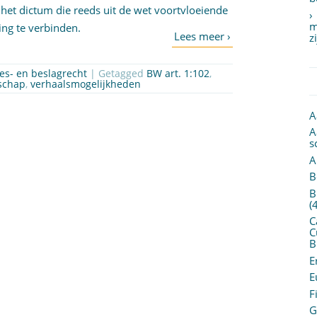
het dictum die reeds uit de wet voortvloeiende
m
ing te verbinden.
z
es- en beslagrecht
| Getagged
BW art. 1:102
,
schap
,
verhaalsmogelijkheden
A
A
s
A
B
B
(
C
C
B
E
E
F
G