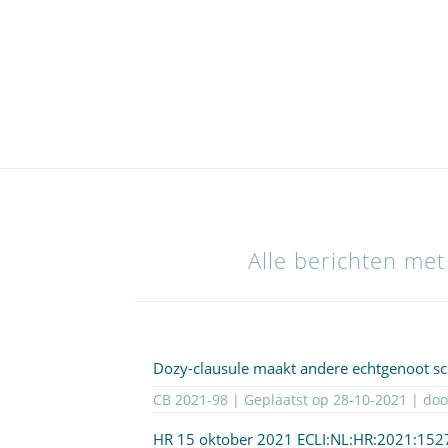
Alle berichten met
Dozy-clausule maakt andere echtgenoot s
CB 2021-98 | Geplaatst op
28-10-2021
| do
HR 15 oktober 2021
ECLI:NL:HR:2021:152