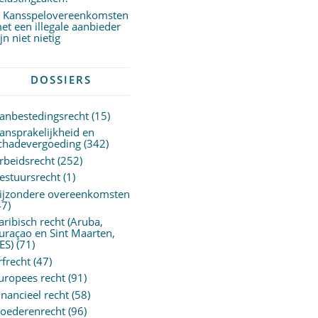
Kansspelovereenkomsten
et een illegale aanbieder
ijn niet nietig
DOSSIERS
anbestedingsrecht
(15)
ansprakelijkheid en
chadevergoeding
(342)
rbeidsrecht
(252)
estuursrecht
(1)
ijzondere overeenkomsten
47)
aribisch recht (Aruba,
uraçao en Sint Maarten,
ES)
(71)
rfrecht
(47)
uropees recht
(91)
inancieel recht
(58)
oederenrecht
(96)