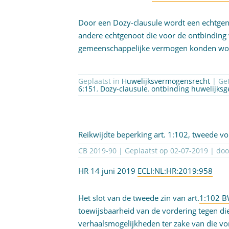
Door een Dozy-clausule wordt een echtge
andere echtgenoot die voor de ontbindin
gemeenschappelijke vermogen konden wo
Geplaatst in
Huwelijksvermogensrecht
| Ge
6:151
,
Dozy-clausule
,
ontbinding huwelijk
Reikwijdte beperking art. 1:102, tweede vol
CB 2019-90 | Geplaatst op
02-07-2019
| do
HR 14 juni 2019
ECLI:NL:HR:2019:958
Het slot van de tweede zin van art.
1:102 
toewijsbaarheid van de vordering tegen di
verhaalsmogelijkheden ter zake van die vo