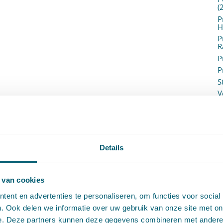
(
P
H
P
R
P
P
S
V
V
(
V
V
W
Details
c
W
o
 van cookies
ent en advertenties te personaliseren, om functies voor social
. Ook delen we informatie over uw gebruik van onze site met on
e. Deze partners kunnen deze gegevens combineren met andere i