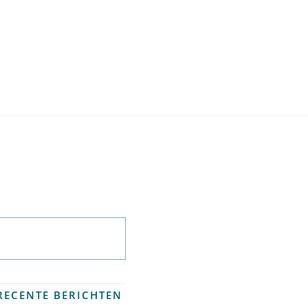
Abonneer op
nieuwsbrief
RECENTE BERICHTEN