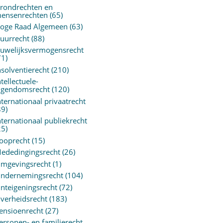
rondrechten en
ensenrechten
(65)
oge Raad Algemeen
(63)
uurrecht
(88)
uwelijksvermogensrecht
71)
nsolventierecht
(210)
ntellectuele-
igendomsrecht
(120)
nternationaal privaatrecht
89)
nternationaal publiekrecht
25)
ooprecht
(15)
ededingingsrecht
(26)
mgevingsrecht
(1)
ndernemingsrecht
(104)
nteigeningsrecht
(72)
verheidsrecht
(183)
ensioenrecht
(27)
ersonen- en familierecht