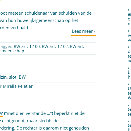
noot meteen schuldenaar van schulden van de
e
o
g van hun huwelijksgemeenschap op het
m
rden verhaald.
v
v
tagged
BW art. 1:100
,
BW art. 1:102
,
BW art.
sgemeenschap
o
t
a
b
h
zin, slot, BW
or
Mirella Peletier
U
t
W
G
BW
(“met dien verstande …”) beperkt niet de
t
e echtgenoot, maar slechts de
G
rdering. De rechter is daarom niet gehouden
b