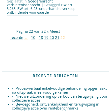
Geplaatst in
Goederenrecht
,
Verbintenissenrecht
| Getagged
BW art.
3:268
,
BW art. 6:23
,
onderhandse verkoop
,
ontbindende voorwaarde
Pagina 22 van 22
« Meest
recente
←
-
10
-
18
19
20
21
22
Abonneer op nieuwsbrief
RECENTE BERICHTEN
Proces-verbaal enkelvoudige behandeling opgemaakt
ná uitspraak meervoudige kamer
Nieuwe uitzondering op verbod van terugwijzing voor
collectieve acties
Bevoegdheid, ontvankelijkheid en terugwijzing in
collectieve actie over rentebenchmarks