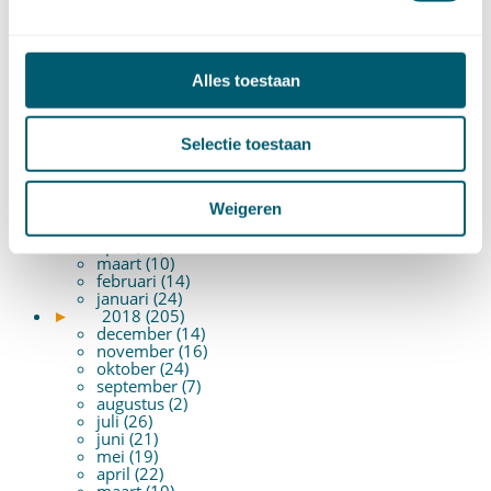
april (20)
maart (15)
februari (12)
januari (17)
Alles toestaan
►
2019 (147)
december (8)
november (8)
oktober (13)
Selectie toestaan
september (8)
augustus (10)
juli (10)
Weigeren
juni (10)
mei (14)
april (18)
maart (10)
februari (14)
januari (24)
►
2018 (205)
december (14)
november (16)
oktober (24)
september (7)
augustus (2)
juli (26)
juni (21)
mei (19)
april (22)
maart (10)