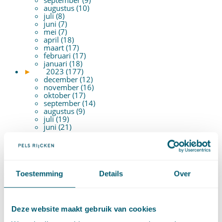
augustus (10)
juli (8)
juni (7)
mei (7)
april (18)
maart (17)
februari (17)
januari (18)
►
2023 (177)
december (12)
november (16)
oktober (17)
september (14)
augustus (9)
juli (19)
juni (21)
mei (9)
april (13)
maart (17)
februari (16)
januari (14)
Toestemming
Details
Over
►
2022 (168)
december (13)
november (18)
oktober (15)
september (12)
Deze website maakt gebruik van cookies
augustus (4)
juli (16)