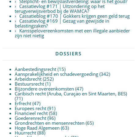
Stelplicht- en bewijslastverdeling: waar is het goud?
Cassatievlog #171 | Uitzondering op het
terugverwijsverbod bij de WAMCA?
Cassatieblog #170 | Gokkers krijgen geen geld terug
Cassatievlog #169 | Gezag van gewijsde in
belastingzaken?
Kansspelovereenkomsten met een illegale aanbieder
zijn niet nietig
DOSSIERS
Aanbestedingsrecht
(15)
Aansprakelijkheid en schadevergoeding
(342)
Arbeidsrecht
(252)
Bestuursrecht
(1)
Bijzondere overeenkomsten
(47)
Caribisch recht (Aruba, Curaçao en Sint Maarten, BES)
(71)
Erfrecht
(47)
Europees recht
(91)
Financieel recht
(58)
Goederenrecht
(96)
Grondrechten en mensenrechten
(65)
Hoge Raad Algemeen
(63)
Huurrecht
(88)