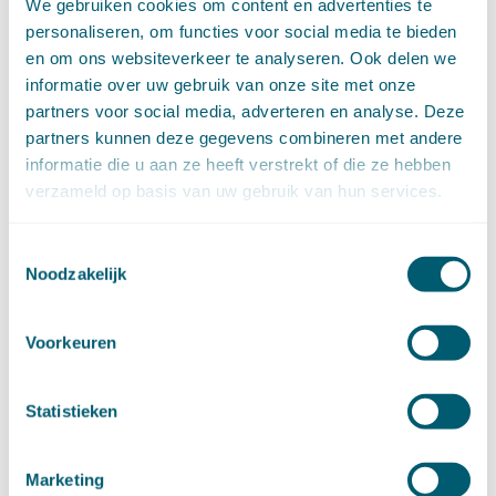
We gebruiken cookies om content en advertenties te
juni (16)
personaliseren, om functies voor social media te bieden
mei (11)
april (13)
en om ons websiteverkeer te analyseren. Ook delen we
maart (16)
informatie over uw gebruik van onze site met onze
februari (19)
januari (15)
partners voor social media, adverteren en analyse. Deze
►
2021 (123)
partners kunnen deze gegevens combineren met andere
december (15)
november (9)
informatie die u aan ze heeft verstrekt of die ze hebben
oktober (13)
verzameld op basis van uw gebruik van hun services.
september (4)
augustus (7)
juli (4)
juni (14)
Toestemmingsselectie
mei (6)
Noodzakelijk
april (11)
maart (14)
februari (11)
januari (15)
Voorkeuren
►
2020 (154)
december (6)
november (14)
oktober (14)
Statistieken
september (8)
augustus (2)
juli (20)
juni (14)
Marketing
mei (12)