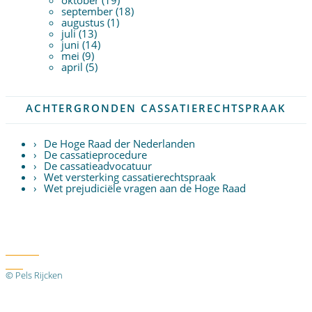
september (18)
augustus (1)
juli (13)
juni (14)
mei (9)
april (5)
ACHTERGRONDEN CASSATIERECHTSPRAAK
De Hoge Raad der Nederlanden
De cassatieprocedure
De cassatieadvocatuur
Wet versterking cassatierechtspraak
Wet prejudiciële vragen aan de Hoge Raad
Twitter
RSS
© Pels Rijcken
Algemene voorwaarden
Privacyverklaring
Disclaimer