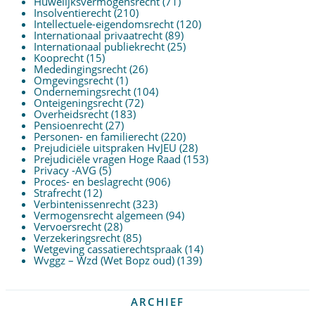
Huwelijksvermogensrecht
(71)
Insolventierecht
(210)
Intellectuele-eigendomsrecht
(120)
Internationaal privaatrecht
(89)
Internationaal publiekrecht
(25)
Kooprecht
(15)
Mededingingsrecht
(26)
Omgevingsrecht
(1)
Ondernemingsrecht
(104)
Onteigeningsrecht
(72)
Overheidsrecht
(183)
Pensioenrecht
(27)
Personen- en familierecht
(220)
Prejudiciële uitspraken HvJEU
(28)
Prejudiciële vragen Hoge Raad
(153)
Privacy -AVG
(5)
Proces- en beslagrecht
(906)
Strafrecht
(12)
Verbintenissenrecht
(323)
Vermogensrecht algemeen
(94)
Vervoersrecht
(28)
Verzekeringsrecht
(85)
Wetgeving cassatierechtspraak
(14)
Wvggz – Wzd (Wet Bopz oud)
(139)
ARCHIEF