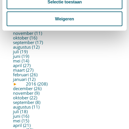
mei (19)
Selectie toestaan
april (22)
maart (10)
februari (14)
Weigeren
januari (30)
►
2017 (213)
december (13)
november (11)
oktober (16)
september (17)
augustus (12)
juli (19)
juni (19)
mei (14)
april (27)
maart (27)
februari (26)
januari (12)
►
2016 (208)
december (26)
november (9)
oktober (22)
september (8)
augustus (11)
juli (18)
juni (16)
mei (15)
april (21)