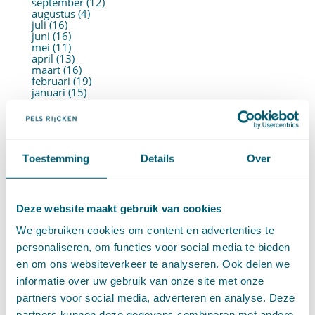
september (12)
augustus (4)
juli (16)
juni (16)
mei (11)
april (13)
maart (16)
februari (19)
januari (15)
►
2021 (123)
december (15)
november (9)
oktober (13)
september (4)
Toestemming
Details
Over
augustus (7)
juli (4)
juni (14)
mei (6)
april (11)
Deze website maakt gebruik van cookies
maart (14)
februari (11)
We gebruiken cookies om content en advertenties te
januari (15)
personaliseren, om functies voor social media te bieden
►
2020 (154)
december (6)
en om ons websiteverkeer te analyseren. Ook delen we
november (14)
informatie over uw gebruik van onze site met onze
oktober (14)
september (8)
partners voor social media, adverteren en analyse. Deze
augustus (2)
partners kunnen deze gegevens combineren met andere