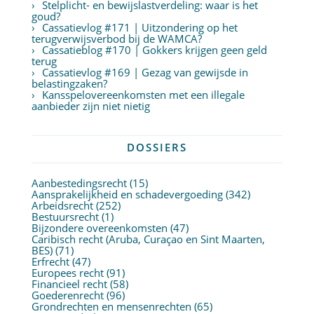
Stelplicht- en bewijslastverdeling: waar is het
goud?
Cassatievlog #171 | Uitzondering op het
terugverwijsverbod bij de WAMCA?
Cassatieblog #170 | Gokkers krijgen geen geld
terug
Cassatievlog #169 | Gezag van gewijsde in
belastingzaken?
Kansspelovereenkomsten met een illegale
aanbieder zijn niet nietig
DOSSIERS
Aanbestedingsrecht
(15)
Aansprakelijkheid en schadevergoeding
(342)
Arbeidsrecht
(252)
Bestuursrecht
(1)
Bijzondere overeenkomsten
(47)
Caribisch recht (Aruba, Curaçao en Sint Maarten,
BES)
(71)
Erfrecht
(47)
Europees recht
(91)
Financieel recht
(58)
Goederenrecht
(96)
Grondrechten en mensenrechten
(65)