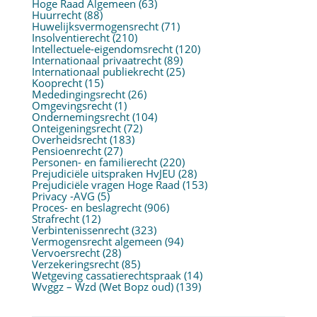
Hoge Raad Algemeen
(63)
Huurrecht
(88)
Huwelijksvermogensrecht
(71)
Insolventierecht
(210)
Intellectuele-eigendomsrecht
(120)
Internationaal privaatrecht
(89)
Internationaal publiekrecht
(25)
Kooprecht
(15)
Mededingingsrecht
(26)
Omgevingsrecht
(1)
Ondernemingsrecht
(104)
Onteigeningsrecht
(72)
Overheidsrecht
(183)
Pensioenrecht
(27)
Personen- en familierecht
(220)
Prejudiciële uitspraken HvJEU
(28)
Prejudiciële vragen Hoge Raad
(153)
Privacy -AVG
(5)
Proces- en beslagrecht
(906)
Strafrecht
(12)
Verbintenissenrecht
(323)
Vermogensrecht algemeen
(94)
Vervoersrecht
(28)
Verzekeringsrecht
(85)
Wetgeving cassatierechtspraak
(14)
Wvggz – Wzd (Wet Bopz oud)
(139)