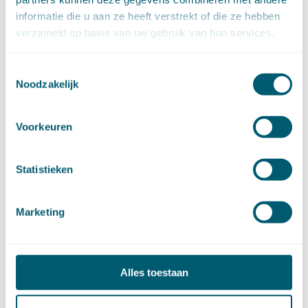
juli (20)
juni (14)
informatie die u aan ze heeft verstrekt of die ze hebben
mei (12)
verzameld op basis van uw gebruik van hun services.
april (20)
maart (15)
februari (12)
januari (17)
Toestemmingsselectie
►
2019 (147)
Noodzakelijk
december (8)
november (8)
oktober (13)
september (8)
Voorkeuren
augustus (10)
juli (10)
juni (10)
mei (14)
Statistieken
april (18)
maart (10)
februari (14)
januari (24)
Marketing
►
2018 (205)
december (14)
november (16)
oktober (24)
september (7)
Alles toestaan
augustus (2)
juli (26)
juni (21)