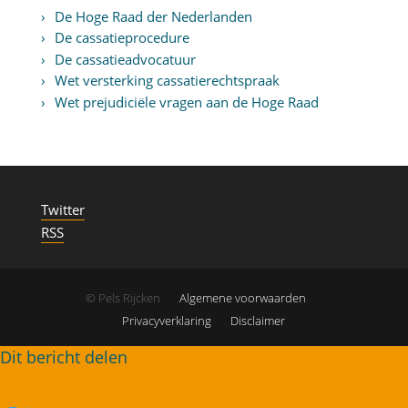
De Hoge Raad der Nederlanden
De cassatieprocedure
De cassatieadvocatuur
Wet versterking cassatierechtspraak
Wet prejudiciële vragen aan de Hoge Raad
Twitter
RSS
© Pels Rijcken
Algemene voorwaarden
Privacyverklaring
Disclaimer