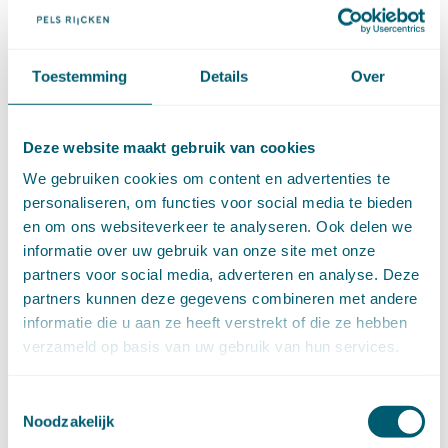
Huurrecht
(88)
Huwelijksvermogensrecht
(71)
Insolventierecht
(210)
Toestemming
Details
Over
Intellectuele-eigendomsrecht
(120)
Internationaal privaatrecht
(89)
Internationaal publiekrecht
(25)
Deze website maakt gebruik van cookies
Kooprecht
(15)
Mededingingsrecht
(26)
We gebruiken cookies om content en advertenties te
Omgevingsrecht
(1)
personaliseren, om functies voor social media te bieden
Ondernemingsrecht
(104)
en om ons websiteverkeer te analyseren. Ook delen we
Onteigeningsrecht
(72)
informatie over uw gebruik van onze site met onze
Overheidsrecht
(183)
partners voor social media, adverteren en analyse. Deze
Pensioenrecht
(27)
partners kunnen deze gegevens combineren met andere
Personen- en familierecht
(220)
informatie die u aan ze heeft verstrekt of die ze hebben
Prejudiciële uitspraken HvJEU
(28)
verzameld op basis van uw gebruik van hun services.
Prejudiciële vragen Hoge Raad
(153)
Privacy -AVG
(5)
Toestemmingsselectie
Proces- en beslagrecht
(906)
Noodzakelijk
Strafrecht
(12)