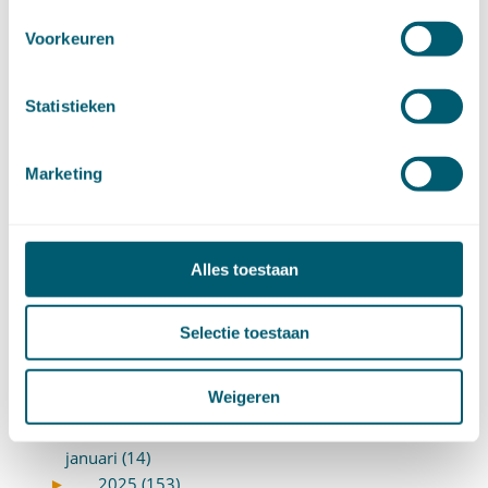
Verbintenissenrecht
(323)
Vermogensrecht algemeen
(94)
Voorkeuren
Vervoersrecht
(28)
Verzekeringsrecht
(85)
Statistieken
Wetgeving cassatierechtspraak
(14)
Wvggz – Wzd (Wet Bopz oud)
(139)
Marketing
ARCHIEF
►
2026 (88)
Alles toestaan
augustus (1)
juli (7)
juni (15)
Selectie toestaan
mei (7)
april (11)
Weigeren
maart (17)
februari (16)
januari (14)
►
2025 (153)