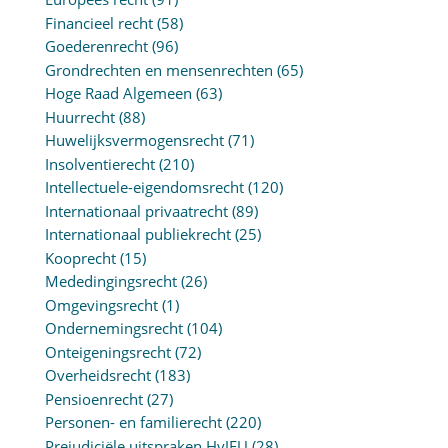
Financieel recht
(58)
Goederenrecht
(96)
Grondrechten en mensenrechten
(65)
Hoge Raad Algemeen
(63)
Huurrecht
(88)
Huwelijksvermogensrecht
(71)
Insolventierecht
(210)
Intellectuele-eigendomsrecht
(120)
Internationaal privaatrecht
(89)
Internationaal publiekrecht
(25)
Kooprecht
(15)
Mededingingsrecht
(26)
Omgevingsrecht
(1)
Ondernemingsrecht
(104)
Onteigeningsrecht
(72)
Overheidsrecht
(183)
Pensioenrecht
(27)
Personen- en familierecht
(220)
Prejudiciële uitspraken HvJEU
(28)