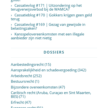
Cassatievlog #171 | Uitzondering op het
terugverwijsverbod bij de WAMCA?
Cassatieblog #170 | Gokkers krijgen geen geld
terug
Cassatievlog #169 | Gezag van gewijsde in
belastingzaken?
Kansspelovereenkomsten met een illegale
aanbieder zijn niet nietig
DOSSIERS
Aanbestedingsrecht
(15)
Aansprakelijkheid en schadevergoeding
(342)
Arbeidsrecht
(252)
Bestuursrecht
(1)
Bijzondere overeenkomsten
(47)
Caribisch recht (Aruba, Curaçao en Sint Maarten,
BES)
(71)
Erfrecht
(47)
Europees recht
(91)