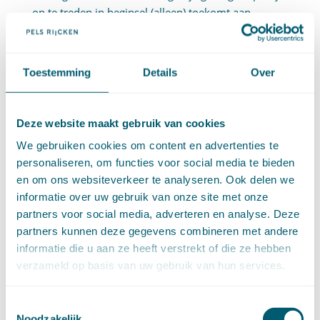
op te treden in beginsel (alleen) toekomt aan
natuurlijke personen en aan rechtspersonen. De
Staat is derhalve bevoegd om in dit geding op te
treden. Art. 52a AWR bewerkstelligt dat de
Toestemming
Details
Over
inspecteur een voor bezwaar vatbare beschikking
(een zogenoemde informatiebeschikking) kan
nemen om vast te stellen dat aan bepaalde
Deze website maakt gebruik van cookies
meewerkverplichtingen ten behoeve van de eigen
We gebruiken cookies om content en advertenties te
belastingheffing niet is voldaan. In het vierde lid van
personaliseren, om functies voor social media te bieden
dit artikel is opgenomen dat dit artikel onverlet laat
en om ons websiteverkeer te analyseren. Ook delen we
de mogelijkheid voor
de inspecteur
om een
informatie over uw gebruik van onze site met onze
procedure aanhangig te maken bij de burgerlijke
partners voor social media, adverteren en analyse. Deze
rechter strekkende tot een veroordeling tot
partners kunnen deze gegevens combineren met andere
nakoming van de verplichtingen voortvloeiende uit
informatie die u aan ze heeft verstrekt of die ze hebben
deze wet op straffe van een dwangsom. Volgens de
verzameld op basis van uw gebruik van hun services.
Hoge Raad blijkt uit de
totstandkomingsgeschiedenis van art. 52a lid 4
Toestemmingsselectie
AWR niet dat de wetgever heeft beoogd om in die
Noodzakelijk