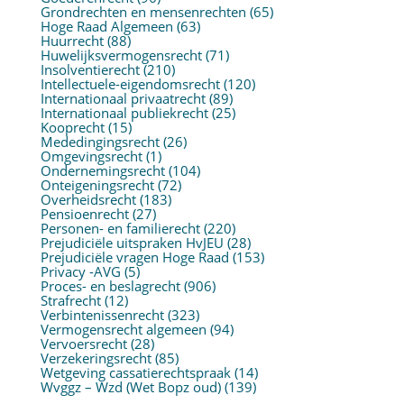
Grondrechten en mensenrechten
(65)
Hoge Raad Algemeen
(63)
Huurrecht
(88)
Huwelijksvermogensrecht
(71)
Insolventierecht
(210)
Intellectuele-eigendomsrecht
(120)
Internationaal privaatrecht
(89)
Internationaal publiekrecht
(25)
Kooprecht
(15)
Mededingingsrecht
(26)
Omgevingsrecht
(1)
Ondernemingsrecht
(104)
Onteigeningsrecht
(72)
Overheidsrecht
(183)
Pensioenrecht
(27)
Personen- en familierecht
(220)
Prejudiciële uitspraken HvJEU
(28)
Prejudiciële vragen Hoge Raad
(153)
Privacy -AVG
(5)
Proces- en beslagrecht
(906)
Strafrecht
(12)
Verbintenissenrecht
(323)
Vermogensrecht algemeen
(94)
Vervoersrecht
(28)
Verzekeringsrecht
(85)
Wetgeving cassatierechtspraak
(14)
Wvggz – Wzd (Wet Bopz oud)
(139)