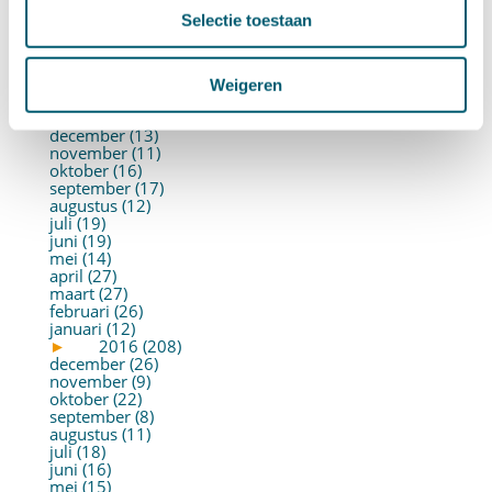
juni (21)
Selectie toestaan
mei (19)
april (22)
maart (10)
februari (14)
Weigeren
januari (30)
►
2017 (213)
december (13)
november (11)
oktober (16)
september (17)
augustus (12)
juli (19)
juni (19)
mei (14)
april (27)
maart (27)
februari (26)
januari (12)
►
2016 (208)
december (26)
november (9)
oktober (22)
september (8)
augustus (11)
juli (18)
juni (16)
mei (15)