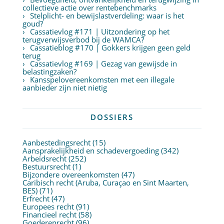
collectieve actie over rentebenchmarks
Stelplicht- en bewijslastverdeling: waar is het
goud?
Cassatievlog #171 | Uitzondering op het
terugverwijsverbod bij de WAMCA?
Cassatieblog #170 | Gokkers krijgen geen geld
terug
Cassatievlog #169 | Gezag van gewijsde in
belastingzaken?
Kansspelovereenkomsten met een illegale
aanbieder zijn niet nietig
DOSSIERS
Aanbestedingsrecht
(15)
Aansprakelijkheid en schadevergoeding
(342)
Arbeidsrecht
(252)
Bestuursrecht
(1)
Bijzondere overeenkomsten
(47)
Caribisch recht (Aruba, Curaçao en Sint Maarten,
BES)
(71)
Erfrecht
(47)
Europees recht
(91)
Financieel recht
(58)
Goederenrecht
(96)