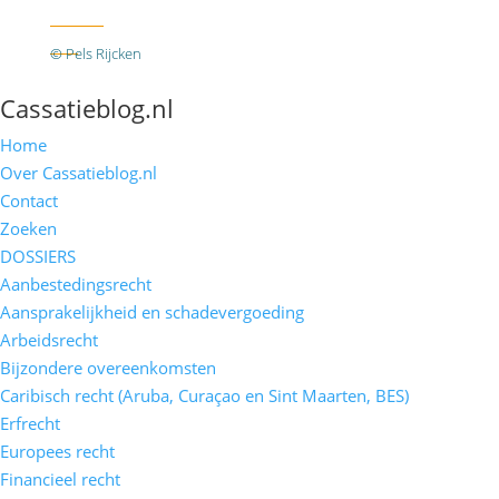
Twitter
RSS
© Pels Rijcken
Algemene voorwaarden
Privacyverklaring
Disclaimer
Cassatieblog.nl
Home
Over Cassatieblog.nl
Contact
Zoeken
DOSSIERS
Aanbestedingsrecht
Aansprakelijkheid en schadevergoeding
Arbeidsrecht
Bijzondere overeenkomsten
Caribisch recht (Aruba, Curaçao en Sint Maarten, BES)
Erfrecht
Europees recht
Financieel recht