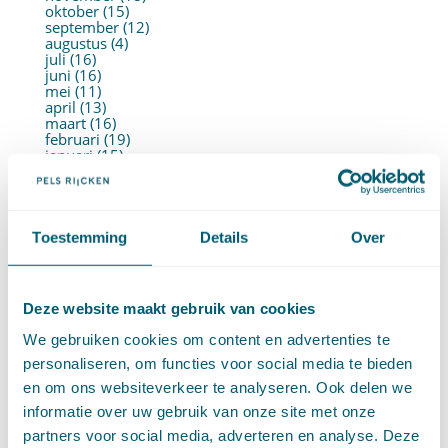
oktober (15)
september (12)
augustus (4)
juli (16)
juni (16)
mei (11)
april (13)
maart (16)
februari (19)
januari (15)
►
2021 (123)
december (15)
november (9)
oktober (13)
september (4)
Toestemming
Details
Over
augustus (7)
juli (4)
juni (14)
mei (6)
Deze website maakt gebruik van cookies
april (11)
maart (14)
We gebruiken cookies om content en advertenties te
februari (11)
januari (15)
personaliseren, om functies voor social media te bieden
►
2020 (154)
en om ons websiteverkeer te analyseren. Ook delen we
december (6)
november (14)
informatie over uw gebruik van onze site met onze
oktober (14)
partners voor social media, adverteren en analyse. Deze
september (8)