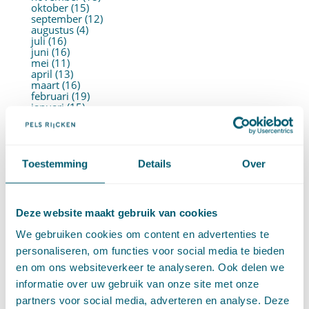
oktober (15)
september (12)
augustus (4)
juli (16)
juni (16)
mei (11)
april (13)
maart (16)
februari (19)
januari (15)
►
2021 (123)
december (15)
november (9)
oktober (13)
september (4)
Toestemming
Details
Over
augustus (7)
juli (4)
juni (14)
mei (6)
Deze website maakt gebruik van cookies
april (11)
maart (14)
We gebruiken cookies om content en advertenties te
februari (11)
januari (15)
personaliseren, om functies voor social media te bieden
►
2020 (154)
en om ons websiteverkeer te analyseren. Ook delen we
december (6)
november (14)
informatie over uw gebruik van onze site met onze
oktober (14)
partners voor social media, adverteren en analyse. Deze
september (8)