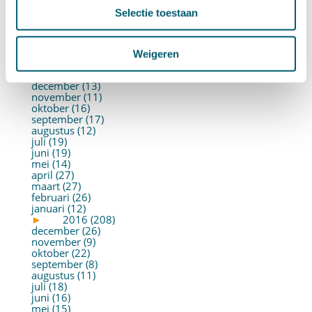
juni (21)
Selectie toestaan
mei (19)
april (22)
maart (10)
februari (14)
Weigeren
januari (30)
►
2017 (213)
december (13)
november (11)
oktober (16)
september (17)
augustus (12)
juli (19)
juni (19)
mei (14)
april (27)
maart (27)
februari (26)
januari (12)
►
2016 (208)
december (26)
november (9)
oktober (22)
september (8)
augustus (11)
juli (18)
juni (16)
mei (15)