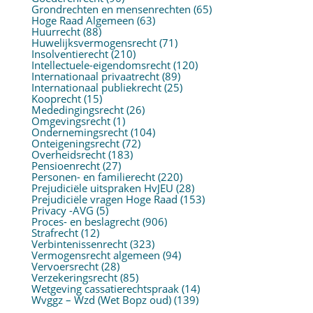
Grondrechten en mensenrechten
(65)
Hoge Raad Algemeen
(63)
Huurrecht
(88)
Huwelijksvermogensrecht
(71)
Insolventierecht
(210)
Intellectuele-eigendomsrecht
(120)
Internationaal privaatrecht
(89)
Internationaal publiekrecht
(25)
Kooprecht
(15)
Mededingingsrecht
(26)
Omgevingsrecht
(1)
Ondernemingsrecht
(104)
Onteigeningsrecht
(72)
Overheidsrecht
(183)
Pensioenrecht
(27)
Personen- en familierecht
(220)
Prejudiciële uitspraken HvJEU
(28)
Prejudiciële vragen Hoge Raad
(153)
Privacy -AVG
(5)
Proces- en beslagrecht
(906)
Strafrecht
(12)
Verbintenissenrecht
(323)
Vermogensrecht algemeen
(94)
Vervoersrecht
(28)
Verzekeringsrecht
(85)
Wetgeving cassatierechtspraak
(14)
Wvggz – Wzd (Wet Bopz oud)
(139)