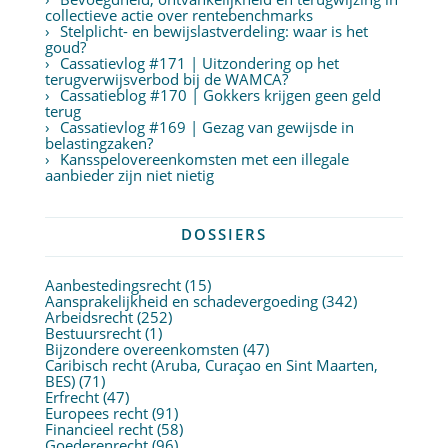
collectieve actie over rentebenchmarks
Stelplicht- en bewijslastverdeling: waar is het
goud?
Cassatievlog #171 | Uitzondering op het
terugverwijsverbod bij de WAMCA?
Cassatieblog #170 | Gokkers krijgen geen geld
terug
Cassatievlog #169 | Gezag van gewijsde in
belastingzaken?
Kansspelovereenkomsten met een illegale
aanbieder zijn niet nietig
DOSSIERS
Aanbestedingsrecht
(15)
Aansprakelijkheid en schadevergoeding
(342)
Arbeidsrecht
(252)
Bestuursrecht
(1)
Bijzondere overeenkomsten
(47)
Caribisch recht (Aruba, Curaçao en Sint Maarten,
BES)
(71)
Erfrecht
(47)
Europees recht
(91)
Financieel recht
(58)
Goederenrecht
(96)