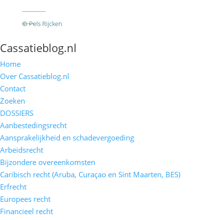
Twitter
RSS
© Pels Rijcken
Algemene voorwaarden
Privacyverklaring
Disclaimer
Cassatieblog.nl
Home
Over Cassatieblog.nl
Contact
Zoeken
DOSSIERS
Aanbestedingsrecht
Aansprakelijkheid en schadevergoeding
Arbeidsrecht
Bijzondere overeenkomsten
Caribisch recht (Aruba, Curaçao en Sint Maarten, BES)
Erfrecht
Europees recht
Financieel recht