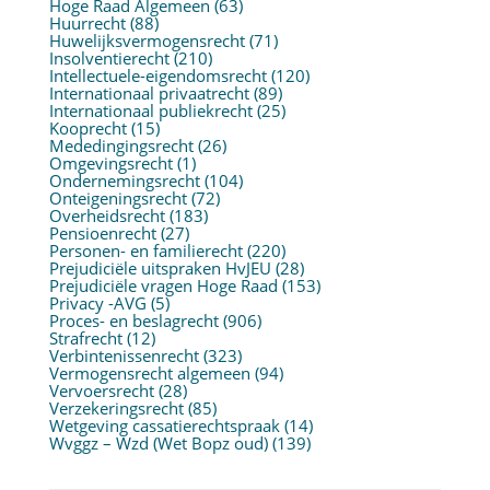
Hoge Raad Algemeen
(63)
Huurrecht
(88)
Huwelijksvermogensrecht
(71)
Insolventierecht
(210)
Intellectuele-eigendomsrecht
(120)
Internationaal privaatrecht
(89)
Internationaal publiekrecht
(25)
Kooprecht
(15)
Mededingingsrecht
(26)
Omgevingsrecht
(1)
Ondernemingsrecht
(104)
Onteigeningsrecht
(72)
Overheidsrecht
(183)
Pensioenrecht
(27)
Personen- en familierecht
(220)
Prejudiciële uitspraken HvJEU
(28)
Prejudiciële vragen Hoge Raad
(153)
Privacy -AVG
(5)
Proces- en beslagrecht
(906)
Strafrecht
(12)
Verbintenissenrecht
(323)
Vermogensrecht algemeen
(94)
Vervoersrecht
(28)
Verzekeringsrecht
(85)
Wetgeving cassatierechtspraak
(14)
Wvggz – Wzd (Wet Bopz oud)
(139)