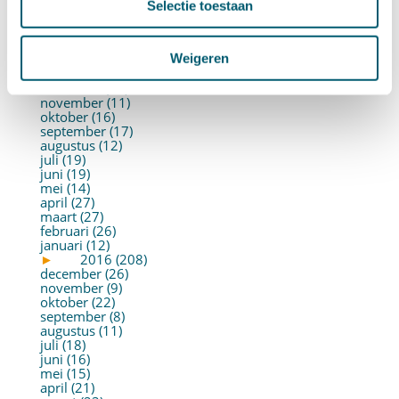
mei (19)
Selectie toestaan
april (22)
maart (10)
februari (14)
Weigeren
januari (30)
►
2017 (213)
december (13)
november (11)
oktober (16)
september (17)
augustus (12)
juli (19)
juni (19)
mei (14)
april (27)
maart (27)
februari (26)
januari (12)
►
2016 (208)
december (26)
november (9)
oktober (22)
september (8)
augustus (11)
juli (18)
juni (16)
mei (15)
april (21)