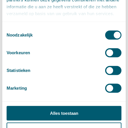
juli (20)
juni (14)
informatie die u aan ze heeft verstrekt of die ze hebben
mei (12)
verzameld op basis van uw gebruik van hun services.
april (20)
maart (15)
februari (12)
januari (17)
Toestemmingsselectie
►
2019 (147)
Noodzakelijk
december (8)
november (8)
oktober (13)
september (8)
Voorkeuren
augustus (10)
juli (10)
juni (10)
mei (14)
Statistieken
april (18)
maart (10)
februari (14)
januari (24)
Marketing
►
2018 (205)
december (14)
november (16)
oktober (24)
september (7)
Alles toestaan
augustus (2)
juli (26)
juni (21)