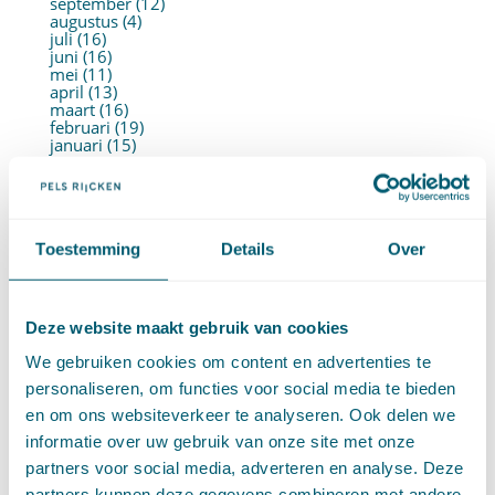
september (12)
augustus (4)
juli (16)
juni (16)
mei (11)
april (13)
maart (16)
februari (19)
januari (15)
►
2021 (123)
december (15)
november (9)
oktober (13)
september (4)
Toestemming
Details
Over
augustus (7)
juli (4)
juni (14)
mei (6)
april (11)
Deze website maakt gebruik van cookies
maart (14)
februari (11)
We gebruiken cookies om content en advertenties te
januari (15)
personaliseren, om functies voor social media te bieden
►
2020 (154)
december (6)
en om ons websiteverkeer te analyseren. Ook delen we
november (14)
informatie over uw gebruik van onze site met onze
oktober (14)
september (8)
partners voor social media, adverteren en analyse. Deze
augustus (2)
partners kunnen deze gegevens combineren met andere