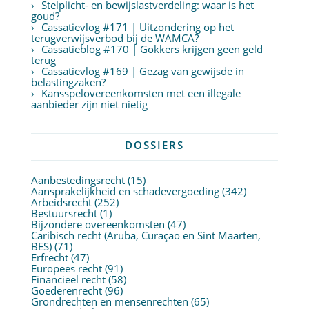
Stelplicht- en bewijslastverdeling: waar is het
goud?
Cassatievlog #171 | Uitzondering op het
terugverwijsverbod bij de WAMCA?
Cassatieblog #170 | Gokkers krijgen geen geld
terug
Cassatievlog #169 | Gezag van gewijsde in
belastingzaken?
Kansspelovereenkomsten met een illegale
aanbieder zijn niet nietig
DOSSIERS
Aanbestedingsrecht
(15)
Aansprakelijkheid en schadevergoeding
(342)
Arbeidsrecht
(252)
Bestuursrecht
(1)
Bijzondere overeenkomsten
(47)
Caribisch recht (Aruba, Curaçao en Sint Maarten,
BES)
(71)
Erfrecht
(47)
Europees recht
(91)
Financieel recht
(58)
Goederenrecht
(96)
Grondrechten en mensenrechten
(65)