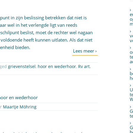
e
unt in zijn beslissing betrekken dat niet is
o
m
r wel in het verlengde ligt van reeds
schilpunt beslist, moet de rechter wel nagaan
v
 voldoende heeft kunnen uitlaten. Als dat niet
v
egenheid bieden.
o
t
a
gged
grievenstelsel
,
hoor en wederhoor
,
Rv art.
b
h
U
t
 hoor en wederhoor
W
or
Maartje Möhring
G
t
G
b