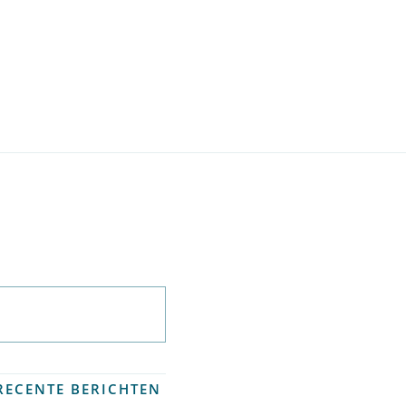
Abonneer op
nieuwsbrief
RECENTE BERICHTEN