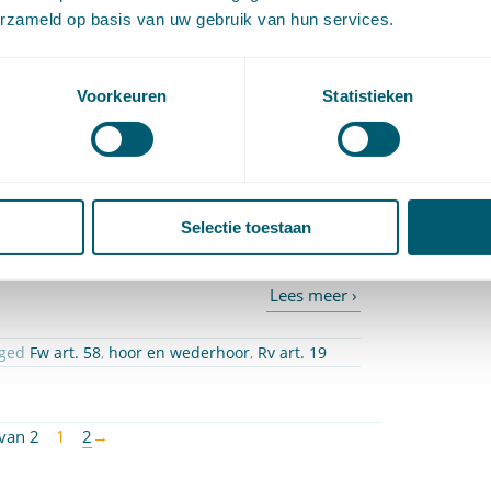
erzameld op basis van uw gebruik van hun services.
hikking ex art. 58 Fw
or
Maarten Jansen
Voorkeuren
Statistieken
7
om bij het geven van een beschikking ex
artikel
nsel van hoor en wederhoor in acht te nemen.
 op bescheiden en gegevens waarover de partij
Selectie toestaan
n zich niet heeft kunnen uitlaten, heeft de r-c
.
gged
Fw art. 58
,
hoor en wederhoor
,
Rv art. 19
van 2
1
2
→