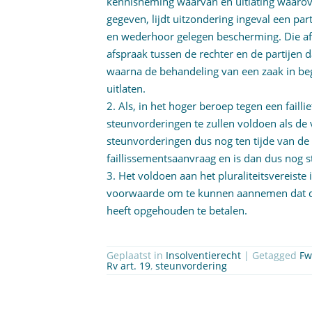
kennisneming waarvan en uitlating waarov
gegeven, lijdt uitzondering ingeval een par
en wederhoor gelegen bescherming. Die af
afspraak tussen de rechter en de partijen 
waarna de behandeling van een zaak in begi
uitlaten.
2. Als, in het hoger beroep tegen een faill
steunvorderingen te zullen voldoen als de 
steunvorderingen dus nog ten tijde van de 
faillissementsaanvraag en is dan dus nog st
3. Het voldoen aan het pluraliteitsvereist
voorwaarde om te kunnen aannemen dat de 
heeft opgehouden te betalen.
Geplaatst in
Insolventierecht
| Getagged
Fw
Rv art. 19
,
steunvordering