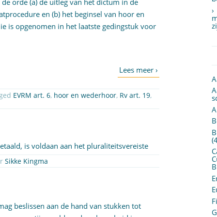
e orde (a) de uitleg van het dictum in de
atprocedure en (b) het beginsel van hoor en
m
z
ie is opgenomen in het laatste gedingstuk voor
A
A
gged
EVRM art. 6
,
hoor en wederhoor
,
Rv art. 19
,
s
A
B
B
(
taald, is voldaan aan het pluraliteitsvereiste
C
C
or
Sikke Kingma
B
E
E
F
 mag beslissen aan de hand van stukken tot
G