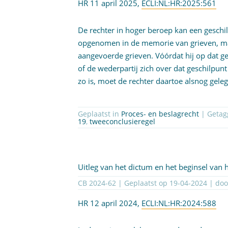
HR 11 april 2025,
ECLI:NL:HR:2025:561
De rechter in hoger beroep kan een geschilp
opgenomen in de memorie van grieven, maa
aangevoerde grieven. Vóórdat hij op dat ge
of de wederpartij zich over dat geschilpunt
zo is, moet de rechter daartoe alsnog gel
Geplaatst in
Proces- en beslagrecht
| Geta
19
,
tweeconclusieregel
Uitleg van het dictum en het beginsel van
CB 2024-62 | Geplaatst op
19-04-2024
| do
HR 12 april 2024,
ECLI:NL:HR:2024:588