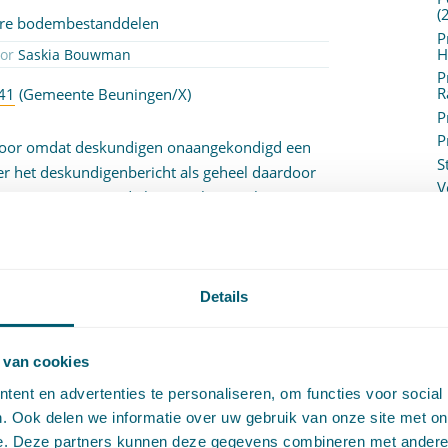
(
are bodembestanddelen
P
H
oor
Saskia Bouwman
P
R
41
(Gemeente Beuningen/X)
P
P
rhoor omdat deskundigen onaangekondigd een
S
er het deskundigenbericht als geheel daardoor
V
 is.(2) De onteigende komt in beginsel een
V
van bruikbare bodembestanddelen; bij het
(
 is de rechtbank, wanneer ook de onteigende
V
or een waarderingsmethode of een combinatie
V
W
Details
c
W
o
beslagrecht
| Getagged
art. 6 EVRM
,
 van cookies
hoor en wederhoor
,
aarderingsmethode
ent en advertenties te personaliseren, om functies voor social
. Ook delen we informatie over uw gebruik van onze site met on
e. Deze partners kunnen deze gegevens combineren met andere i