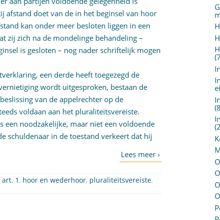
er aan partijen voldoende gelegenheid is
G
tij afstand doet van de in het beginsel van hoor
m
stand kan onder meer besloten liggen in een
H
H
dat zij zich na de mondelinge behandeling –
H
nsel is gesloten – nog nader schriftelijk mogen
(
I
ietverklaring, een derde heeft toegezegd de
I
vernietiging wordt uitgesproken, bestaan de
e
beslissing van de appelrechter op de
I
(
eeds voldaan aan het pluraliteitsvereiste.
I
e is een noodzakelijke, maar niet een voldoende
(
schuldenaar in de toestand verkeert dat hij
K
M
O
O
 art. 1
,
hoor en wederhoor
,
pluraliteitsvereiste
,
O
O
P
P