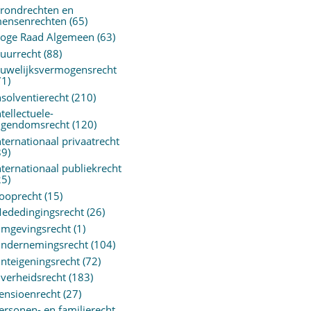
rondrechten en
ensenrechten
(65)
oge Raad Algemeen
(63)
uurrecht
(88)
uwelijksvermogensrecht
71)
nsolventierecht
(210)
ntellectuele-
igendomsrecht
(120)
nternationaal privaatrecht
89)
nternationaal publiekrecht
25)
ooprecht
(15)
ededingingsrecht
(26)
mgevingsrecht
(1)
ndernemingsrecht
(104)
nteigeningsrecht
(72)
verheidsrecht
(183)
ensioenrecht
(27)
ersonen- en familierecht