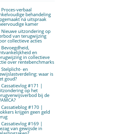
Proces-verbaal
nkelvoudige behandeling
pgemaakt ná uitspraak
eervoudige kamer
Nieuwe uitzondering op
erbod van terugwijzing
oor collectieve acties
Bevoegdheid,
ntvankelijkheid en
erugwijzing in collectieve
ctie over rentebenchmarks
Stelplicht- en
ewijslastverdeling: waar is
et goud?
Cassatievlog #171 |
itzondering op het
erugverwijsverbod bij de
AMCA?
Cassatieblog #170 |
okkers krijgen geen geld
erug
Cassatievlog #169 |
ezag van gewijsde in
elastingzaken?