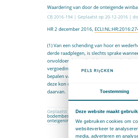
Waardering van door de onteigende winb
CB 2016-194 | Geplaatst op
20-12-2016
| d
HR 2 december 2016,
ECLI:NL:HR:2016:27
(1) Van een schending van hoor en wede
derde raadplegen, is slechts sprake wanne
onvoldoende inzichtelijk en controleerbaar
vergoeding toe vanwege de aanwezigheid 
bepalen van de omvang van die vergoeding
deze kon uitwinnen, vrij in zijn keuze vo
daarvan.
Toestemming
Geplaatst in
Onteigeningsrecht
,
Proces- en 
Deze website maakt gebruik
bodembestanddelen
,
deskundigenbericht
,
onteigeningsschadeloossteling
,
Rv art. 19
,
w
We gebruiken cookies om cont
websiteverkeer te analyseren
media, adverteren en analys