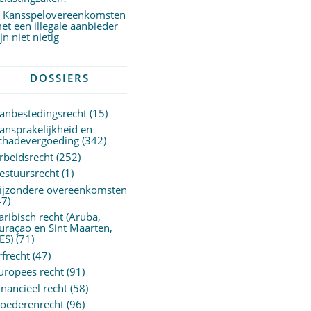
Kansspelovereenkomsten
et een illegale aanbieder
ijn niet nietig
DOSSIERS
anbestedingsrecht
(15)
ansprakelijkheid en
chadevergoeding
(342)
rbeidsrecht
(252)
estuursrecht
(1)
ijzondere overeenkomsten
47)
aribisch recht (Aruba,
uraçao en Sint Maarten,
ES)
(71)
rfrecht
(47)
uropees recht
(91)
inancieel recht
(58)
oederenrecht
(96)