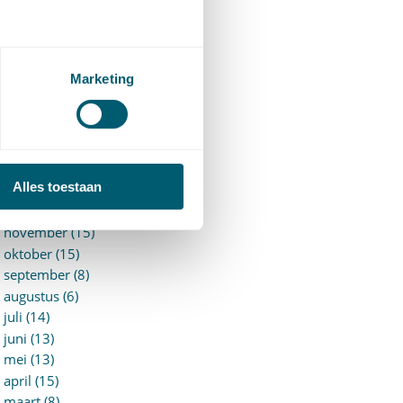
►
2026 (88)
augustus (1)
juli (7)
juni (15)
Marketing
mei (7)
april (11)
maart (17)
februari (16)
januari (14)
Alles toestaan
►
2025 (153)
december (15)
november (15)
oktober (15)
september (8)
augustus (6)
juli (14)
juni (13)
mei (13)
april (15)
maart (8)