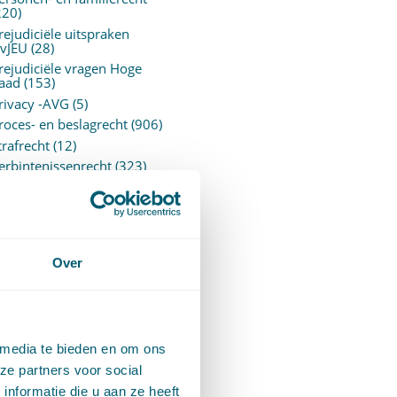
220)
rejudiciële uitspraken
vJEU
(28)
rejudiciële vragen Hoge
aad
(153)
rivacy -AVG
(5)
roces- en beslagrecht
(906)
trafrecht
(12)
erbintenissenrecht
(323)
ermogensrecht algemeen
94)
ervoersrecht
(28)
erzekeringsrecht
(85)
etgeving
Over
assatierechtspraak
(14)
vggz – Wzd (Wet Bopz
ud)
(139)
 media te bieden en om ons
ARCHIEF
ze partners voor social
nformatie die u aan ze heeft