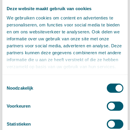
juli (4)
juni (14)
Deze website maakt gebruik van cookies
mei (6)
We gebruiken cookies om content en advertenties te
april (11)
personaliseren, om functies voor social media te bieden
maart (14)
en om ons websiteverkeer te analyseren. Ook delen we
februari (11)
informatie over uw gebruik van onze site met onze
januari (15)
partners voor social media, adverteren en analyse. Deze
►
2020 (154)
partners kunnen deze gegevens combineren met andere
december (6)
informatie die u aan ze heeft verstrekt of die ze hebben
november (14)
verzameld op basis van uw gebruik van hun services.
oktober (14)
september (8)
augustus (2)
Toestemmingsselectie
juli (20)
Noodzakelijk
juni (14)
mei (12)
Voorkeuren
april (20)
maart (15)
februari (12)
Statistieken
januari (17)