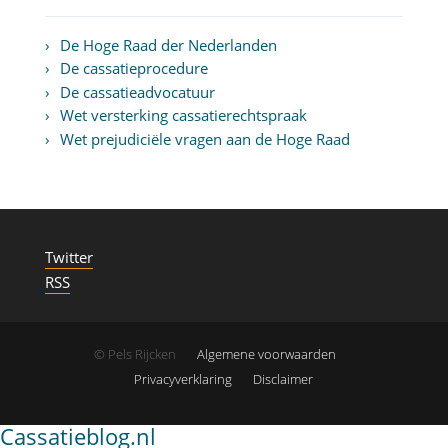
De Hoge Raad der Nederlanden
De cassatieprocedure
De cassatieadvocatuur
Wet versterking cassatierechtspraak
Wet prejudiciële vragen aan de Hoge Raad
Twitter
RSS
© Pels Rijcken
Algemene voorwaarden
Privacyverklaring
Disclaimer
Cassatieblog.nl