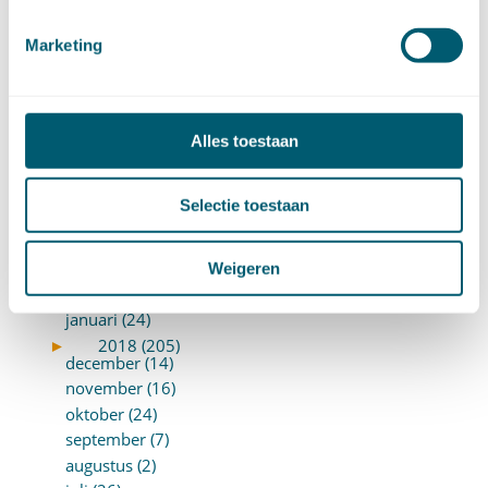
►
2019 (147)
december (8)
Marketing
november (8)
oktober (13)
september (8)
augustus (10)
Alles toestaan
juli (10)
juni (10)
Selectie toestaan
mei (14)
april (18)
maart (10)
Weigeren
februari (14)
januari (24)
►
2018 (205)
december (14)
november (16)
oktober (24)
september (7)
augustus (2)