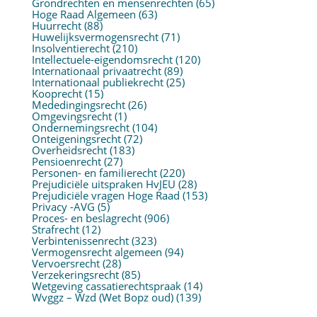
Grondrechten en mensenrechten
(65)
Hoge Raad Algemeen
(63)
Huurrecht
(88)
Huwelijksvermogensrecht
(71)
Insolventierecht
(210)
Intellectuele-eigendomsrecht
(120)
Internationaal privaatrecht
(89)
Internationaal publiekrecht
(25)
Kooprecht
(15)
Mededingingsrecht
(26)
Omgevingsrecht
(1)
Ondernemingsrecht
(104)
Onteigeningsrecht
(72)
Overheidsrecht
(183)
Pensioenrecht
(27)
Personen- en familierecht
(220)
Prejudiciële uitspraken HvJEU
(28)
Prejudiciële vragen Hoge Raad
(153)
Privacy -AVG
(5)
Proces- en beslagrecht
(906)
Strafrecht
(12)
Verbintenissenrecht
(323)
Vermogensrecht algemeen
(94)
Vervoersrecht
(28)
Verzekeringsrecht
(85)
Wetgeving cassatierechtspraak
(14)
Wvggz – Wzd (Wet Bopz oud)
(139)