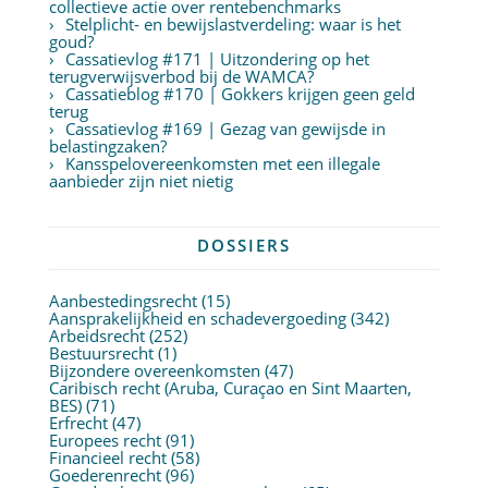
collectieve actie over rentebenchmarks
Stelplicht- en bewijslastverdeling: waar is het
goud?
Cassatievlog #171 | Uitzondering op het
terugverwijsverbod bij de WAMCA?
Cassatieblog #170 | Gokkers krijgen geen geld
terug
Cassatievlog #169 | Gezag van gewijsde in
belastingzaken?
Kansspelovereenkomsten met een illegale
aanbieder zijn niet nietig
DOSSIERS
Aanbestedingsrecht
(15)
Aansprakelijkheid en schadevergoeding
(342)
Arbeidsrecht
(252)
Bestuursrecht
(1)
Bijzondere overeenkomsten
(47)
Caribisch recht (Aruba, Curaçao en Sint Maarten,
BES)
(71)
Erfrecht
(47)
Europees recht
(91)
Financieel recht
(58)
Goederenrecht
(96)