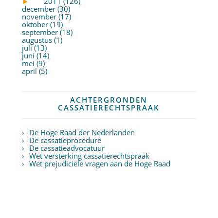
►
2011 (126)
december (30)
november (17)
oktober (19)
september (18)
augustus (1)
juli (13)
juni (14)
mei (9)
april (5)
ACHTERGRONDEN
CASSATIERECHTSPRAAK
De Hoge Raad der Nederlanden
De cassatieprocedure
De cassatieadvocatuur
Wet versterking cassatierechtspraak
Wet prejudiciële vragen aan de Hoge Raad