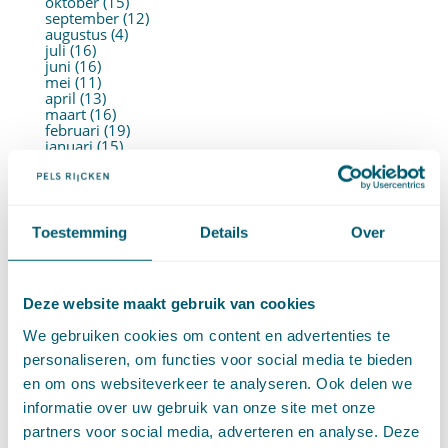
oktober (15)
september (12)
augustus (4)
juli (16)
juni (16)
mei (11)
april (13)
maart (16)
februari (19)
januari (15)
►
2021 (123)
december (15)
november (9)
oktober (13)
september (4)
Toestemming
Details
Over
augustus (7)
juli (4)
juni (14)
mei (6)
Deze website maakt gebruik van cookies
april (11)
maart (14)
We gebruiken cookies om content en advertenties te
februari (11)
januari (15)
personaliseren, om functies voor social media te bieden
►
2020 (154)
en om ons websiteverkeer te analyseren. Ook delen we
december (6)
november (14)
informatie over uw gebruik van onze site met onze
oktober (14)
partners voor social media, adverteren en analyse. Deze
september (8)