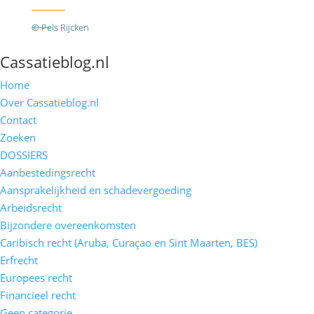
Twitter
RSS
© Pels Rijcken
Algemene voorwaarden
Privacyverklaring
Disclaimer
Cassatieblog.nl
Home
Over Cassatieblog.nl
Contact
Zoeken
DOSSIERS
Aanbestedingsrecht
Aansprakelijkheid en schadevergoeding
Arbeidsrecht
Bijzondere overeenkomsten
Caribisch recht (Aruba, Curaçao en Sint Maarten, BES)
Erfrecht
Europees recht
Financieel recht
Geen categorie