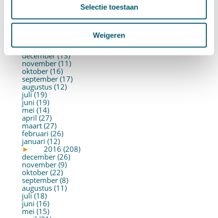
juni (21)
Selectie toestaan
mei (19)
april (22)
maart (10)
februari (14)
Weigeren
januari (30)
►
2017 (213)
december (13)
november (11)
oktober (16)
september (17)
augustus (12)
juli (19)
juni (19)
mei (14)
april (27)
maart (27)
februari (26)
januari (12)
►
2016 (208)
december (26)
november (9)
oktober (22)
september (8)
augustus (11)
juli (18)
juni (16)
mei (15)