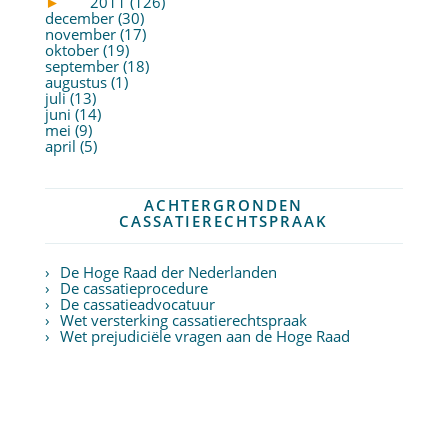
►
2011 (126)
december (30)
november (17)
oktober (19)
september (18)
augustus (1)
juli (13)
juni (14)
mei (9)
april (5)
ACHTERGRONDEN
CASSATIERECHTSPRAAK
De Hoge Raad der Nederlanden
De cassatieprocedure
De cassatieadvocatuur
Wet versterking cassatierechtspraak
Wet prejudiciële vragen aan de Hoge Raad