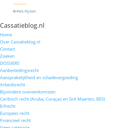
Twitter
RSS
© Pels Rijcken
Algemene voorwaarden
Privacyverklaring
Disclaimer
Cassatieblog.nl
Home
Over Cassatieblog.nl
Contact
Zoeken
DOSSIERS
Aanbestedingsrecht
Aansprakelijkheid en schadevergoeding
Arbeidsrecht
Bijzondere overeenkomsten
Caribisch recht (Aruba, Curaçao en Sint Maarten, BES)
Erfrecht
Europees recht
Financieel recht
Geen categorie