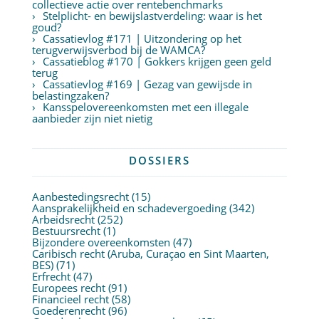
collectieve actie over rentebenchmarks
Stelplicht- en bewijslastverdeling: waar is het
goud?
Cassatievlog #171 | Uitzondering op het
terugverwijsverbod bij de WAMCA?
Cassatieblog #170 | Gokkers krijgen geen geld
terug
Cassatievlog #169 | Gezag van gewijsde in
belastingzaken?
Kansspelovereenkomsten met een illegale
aanbieder zijn niet nietig
DOSSIERS
Aanbestedingsrecht
(15)
Aansprakelijkheid en schadevergoeding
(342)
Arbeidsrecht
(252)
Bestuursrecht
(1)
Bijzondere overeenkomsten
(47)
Caribisch recht (Aruba, Curaçao en Sint Maarten,
BES)
(71)
Erfrecht
(47)
Europees recht
(91)
Financieel recht
(58)
Goederenrecht
(96)