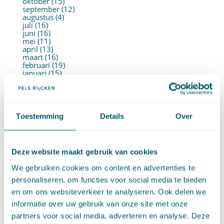
oktober (15)
september (12)
augustus (4)
juli (16)
juni (16)
mei (11)
april (13)
maart (16)
februari (19)
januari (15)
►
2021 (123)
december (15)
november (9)
oktober (13)
september (4)
Toestemming
Details
Over
augustus (7)
juli (4)
juni (14)
mei (6)
Deze website maakt gebruik van cookies
april (11)
maart (14)
We gebruiken cookies om content en advertenties te
februari (11)
januari (15)
personaliseren, om functies voor social media te bieden
►
2020 (154)
en om ons websiteverkeer te analyseren. Ook delen we
december (6)
november (14)
informatie over uw gebruik van onze site met onze
oktober (14)
partners voor social media, adverteren en analyse. Deze
september (8)