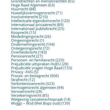
Grondrechten en mensenrechten
(65)
Hoge Raad Algemeen
(63)
Huurrecht
(88)
Huwelijksvermogensrecht
(71)
Insolventierecht
(210)
Intellectuele-eigendomsrecht
(120)
Internationaal privaatrecht
(89)
Internationaal publiekrecht
(25)
Kooprecht
(15)
Mededingingsrecht
(26)
Omgevingsrecht
(1)
Ondernemingsrecht
(104)
Onteigeningsrecht
(72)
Overheidsrecht
(183)
Pensioenrecht
(27)
Personen- en familierecht
(220)
Prejudiciële uitspraken HvJEU
(28)
Prejudiciële vragen Hoge Raad
(153)
Privacy -AVG
(5)
Proces- en beslagrecht
(906)
Strafrecht
(12)
Verbintenissenrecht
(323)
Vermogensrecht algemeen
(94)
Vervoersrecht
(28)
Verzekeringsrecht
(85)
Wetgeving cassatierechtspraak
(14)
Wvggz – Wzd (Wet Bopz oud)
(139)