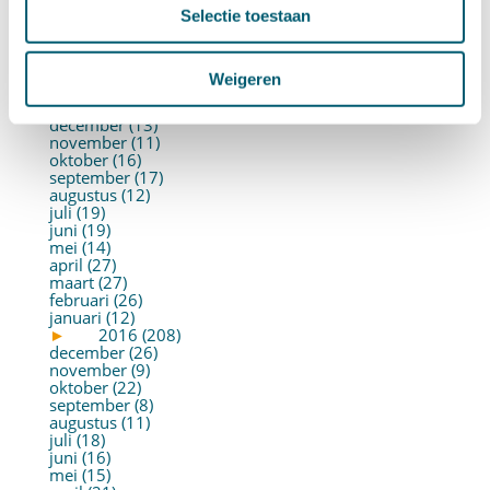
juni (21)
Selectie toestaan
mei (19)
april (22)
maart (10)
februari (14)
Weigeren
januari (30)
►
2017 (213)
december (13)
november (11)
oktober (16)
september (17)
augustus (12)
juli (19)
juni (19)
mei (14)
april (27)
maart (27)
februari (26)
januari (12)
►
2016 (208)
december (26)
november (9)
oktober (22)
september (8)
augustus (11)
juli (18)
juni (16)
mei (15)